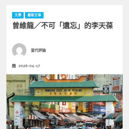
C
文學
最新文章
a
曾維龍／不可「遺忘」的李天葆
t
e
g
o
r
Author
當代評論
i
e
2026-04-17
Posted
s
on