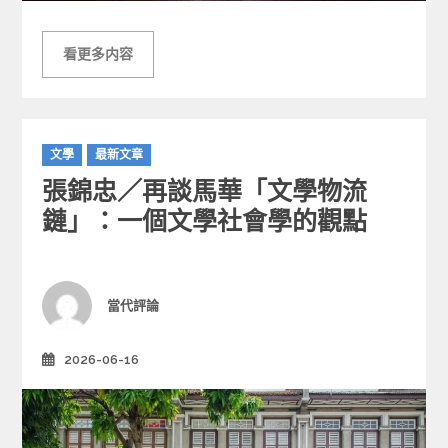
看更多内容
C
文學
最新文章
a
張錦忠／再談馬華「文學物流
t
e
鏈」：一個文學社會學的觀點
g
o
r
i
Author
當代評論
e
s
2026-06-16
Posted
on