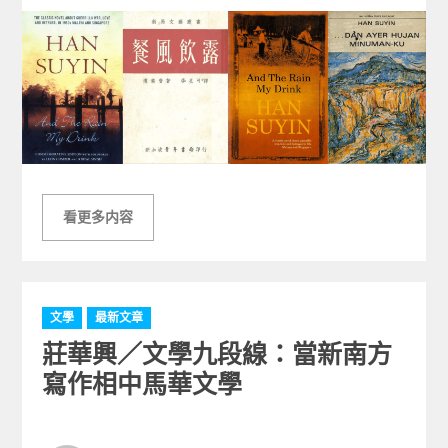
on
看更多内容
C
文學
最新文章
a
莊華興／文學九段線：當新南方
t
e
寫作相中馬華文學
g
o
r