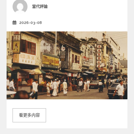
i
Author
當代評論
e
s
2026-03-08
Posted
on
看更多内容