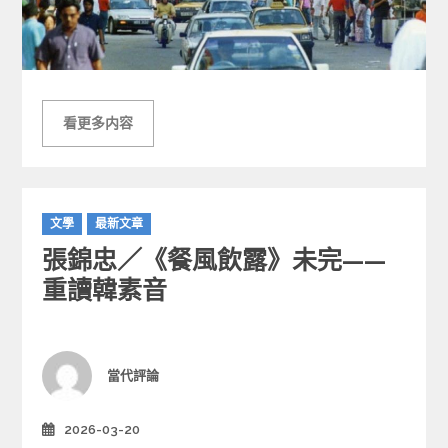
看更多内容
C
文學
最新文章
a
張錦忠／《餐風飲露》未完——
t
e
重讀韓素音
g
o
r
i
Author
當代評論
e
s
2026-03-20
Posted