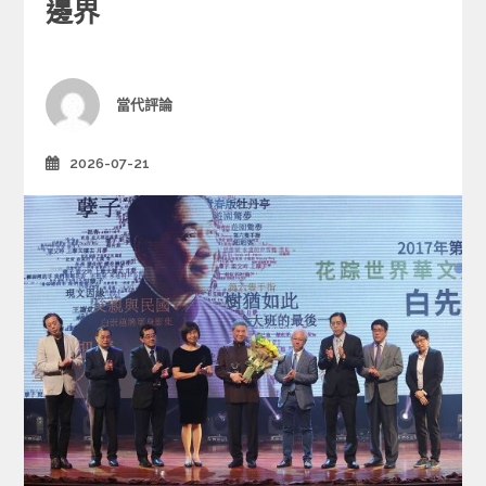
e
邊界
g
o
r
i
Author
當代評論
e
s
2026-07-21
Posted
on