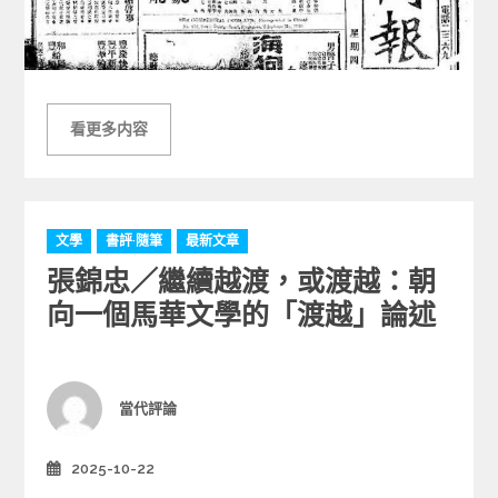
看更多内容
C
文學
書評·隨筆
最新文章
a
張錦忠／繼續越渡，或渡越：朝
t
e
向一個馬華文學的「渡越」論述
g
o
r
i
Author
當代評論
e
s
2025-10-22
Posted
on