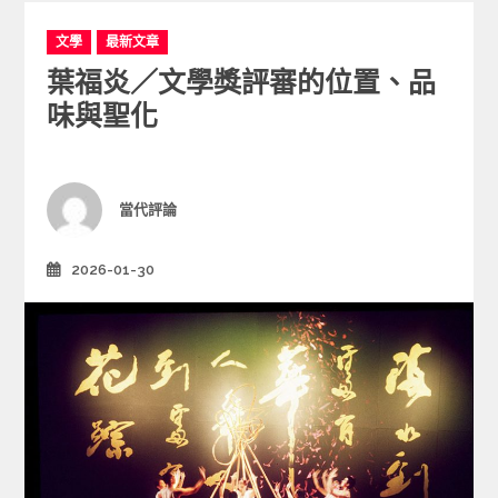
C
文學
最新文章
a
葉福炎／文學獎評審的位置、品
t
e
味與聖化
g
o
r
i
Author
當代評論
e
s
2026-01-30
Posted
on