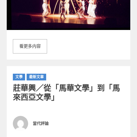
看更多内容
C
文學
最新文章
a
莊華興／從「馬華文學」到「馬
t
e
來西亞文學」
g
o
r
i
Author
當代評論
e
s