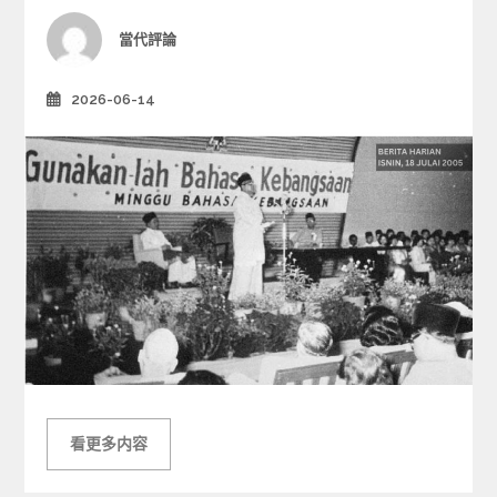
o
r
Author
當代評論
i
e
2026-06-14
Posted
s
on
看更多内容