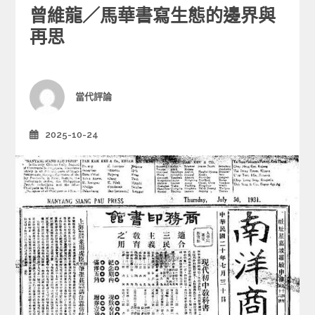
a
曾維龍／馬華書寫生態的邊界與
t
e
再思
g
o
r
i
Author
當代評論
e
s
2025-10-24
Posted
on