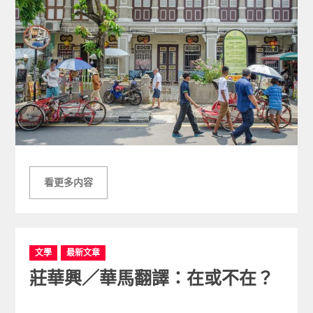
看更多内容
C
文學
最新文章
a
莊華興／華馬翻譯：在或不在？
t
e
g