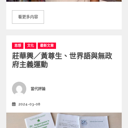
看更多内容
C
思想
文化
最新文章
a
莊華興／黃尊生、世界語與無政
t
e
府主義運動
g
o
r
i
Author
當代評論
e
s
2024-03-08
Posted
on