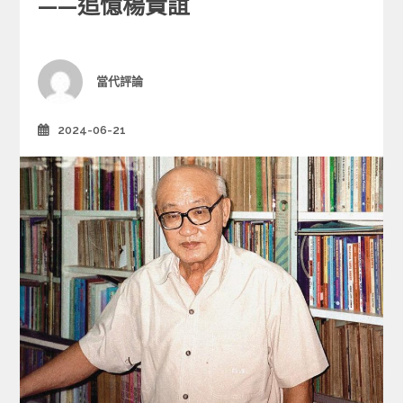
——追憶楊貴誼
g
o
r
i
Author
當代評論
e
s
2024-06-21
Posted
on