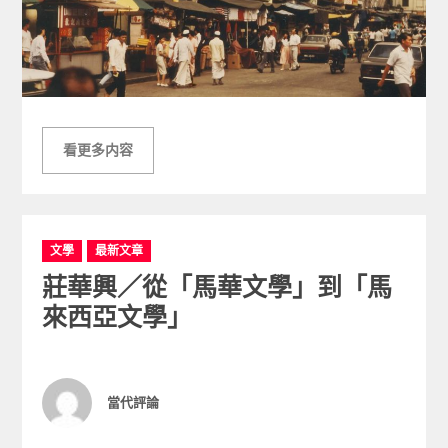
看更多内容
C
文學
最新文章
a
莊華興／從「馬華文學」到「馬
t
e
來西亞文學」
g
o
r
i
Author
當代評論
e
s