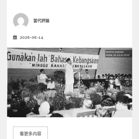
e
g
o
r
Author
當代評論
i
e
2026-06-14
Posted
s
on
看更多内容