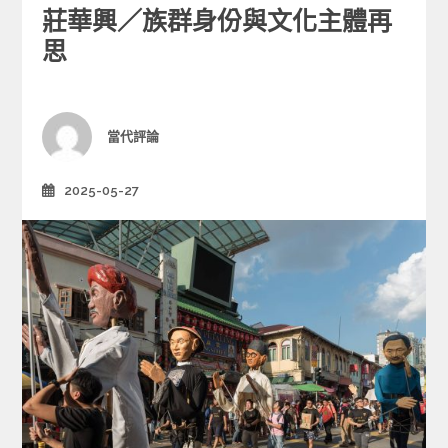
a
莊華興／族群身份與文化主體再
t
e
思
g
o
r
i
Author
當代評論
e
s
2025-05-27
Posted
on