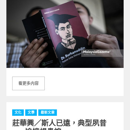
看更多内容
C
文化
文學
最新文章
a
莊華興／斯人已遠，典型夙昔
t
e