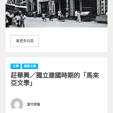
看更多内容
C
文學
最新文章
a
莊華興／獨立建國時期的「馬來
t
e
亞文學」
g
o
r
i
Author
當代評論
e
s