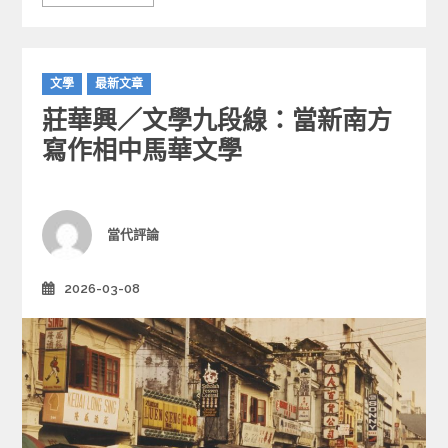
C
文學
最新文章
a
莊華興／文學九段線：當新南方
t
e
寫作相中馬華文學
g
o
r
i
Author
當代評論
e
s
2026-03-08
Posted
on