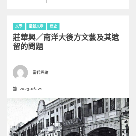
C
文學
最新文章
歷史
a
莊華興／南洋大後方文藝及其遺
t
e
留的問題
g
o
r
i
Author
當代評論
e
s
2023-06-21
Posted
on