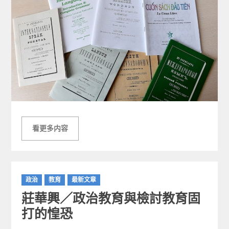
看更多内容
C
政治
教育
最新文章
a
莊華興／政治教育與檢討教育固
t
e
打的惶恐
g