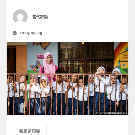
o
r
i
Author
當代評論
e
s
2023-09-05
Posted
on
看更多内容