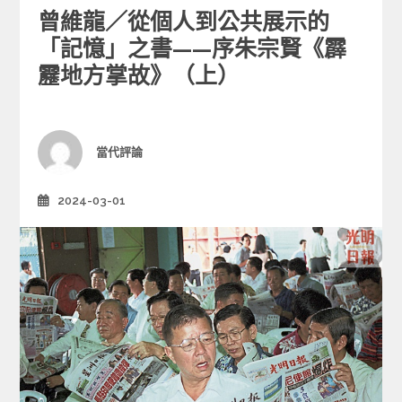
a
曾維龍／從個人到公共展示的
t
e
「記憶」之書——序朱宗賢《霹
g
靂地方掌故》（上）
o
r
i
e
Author
當代評論
s
2024-03-01
Posted
on