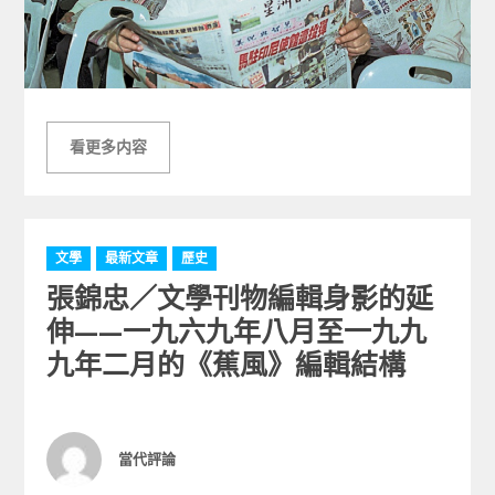
看更多内容
C
文學
最新文章
歷史
a
張錦忠／文學刊物編輯身影的延
t
e
伸——一九六九年八月至一九九
g
九年二月的《蕉風》編輯結構
o
r
i
e
Author
當代評論
s