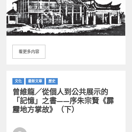
看更多内容
C
文化
最新文章
歷史
a
曾維龍／從個人到公共展示的
t
e
「記憶」之書——序朱宗賢《霹
g
靂地方掌故》（下）
o
r
i
e