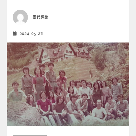
i
e
Author
當代評論
s
2024-05-28
Posted
on