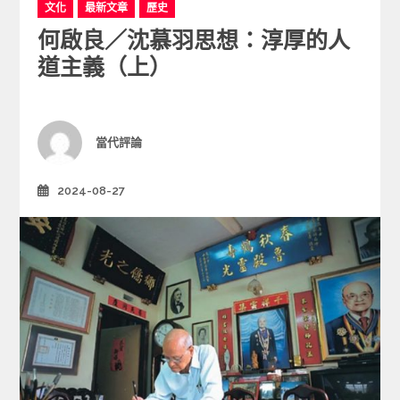
C
文化
最新文章
歷史
a
何啟良／沈慕羽思想：淳厚的人
t
e
道主義（上）
g
o
r
i
Author
當代評論
e
s
2024-08-27
Posted
on