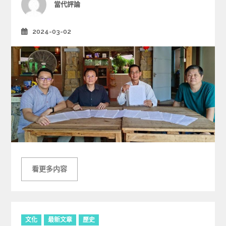
Author
當代評論
s
2024-03-02
Posted
on
看更多内容
C
文化
最新文章
歷史