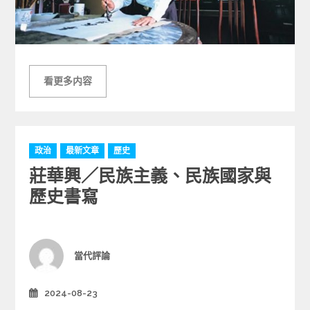
看更多内容
C
政治
最新文章
歷史
a
莊華興／民族主義、民族國家與
t
e
歷史書寫
g
o
r
i
Author
當代評論
e
s
2024-08-23
Posted
on