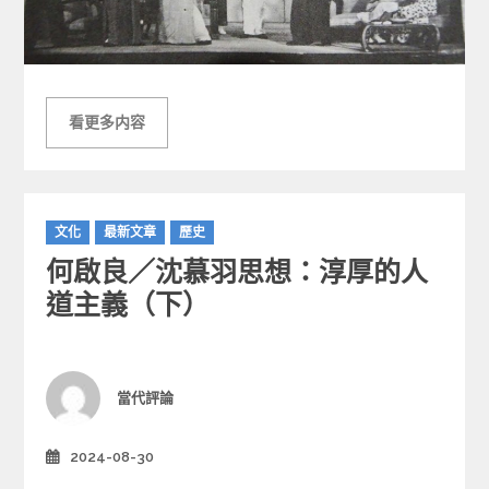
看更多内容
C
文化
最新文章
歷史
a
何啟良／沈慕羽思想：淳厚的人
t
e
道主義（下）
g
o
r
i
Author
當代評論
e
s
2024-08-30
Posted
on