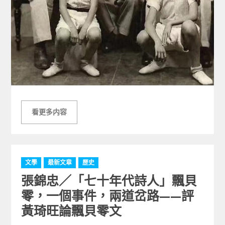
看更多内容
C
文學
最新文章
歷史
a
張錦忠／「七十年代詩人」飄貝
t
e
零，一個事件，兩道岔路——評
g
黃琦旺論飄貝零文
o
r