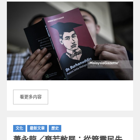
看更多内容
C
文化
最新文章
歷史
a
蕭永龍／棄若敝屣：從管震民先
t