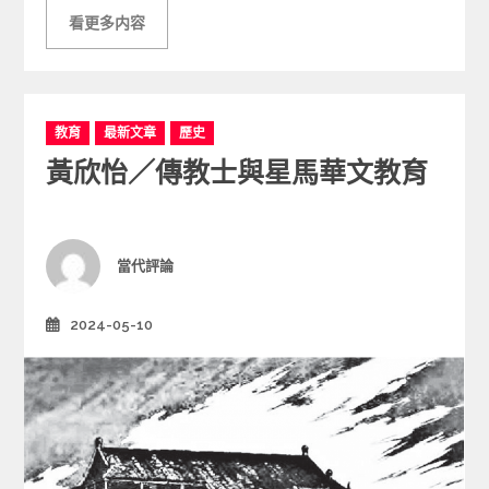
看更多内容
C
教育
最新文章
歷史
a
黃欣怡／傳教士與星馬華文教育
t
e
g
o
r
Author
當代評論
i
e
2024-05-10
Posted
s
on