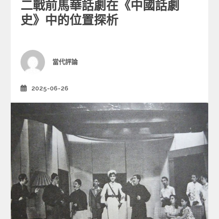
e
二戰前馬華話劇在《中國話劇
g
史》中的位置探析
o
r
i
e
Author
當代評論
s
2025-06-26
Posted
on