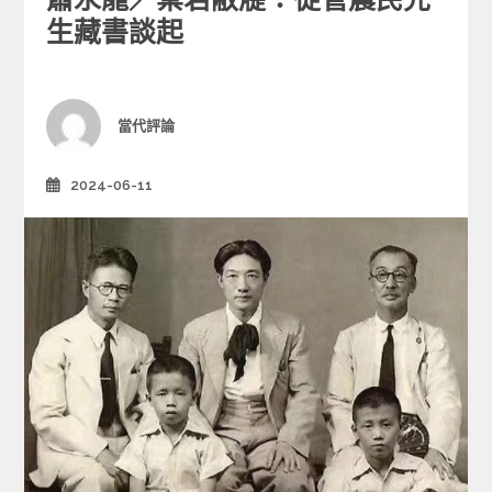
e
生藏書談起
g
o
r
i
Author
當代評論
e
s
2024-06-11
Posted
on