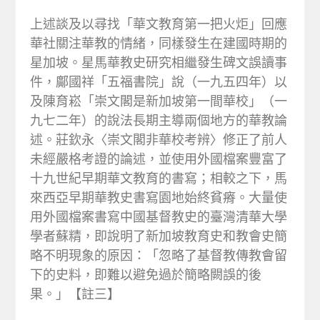
上述談及以尋找「華文教育第一把火炬」回應
華社關注華教的情緒，同樣發生在建國時期的
星加坡。星馬華教史研究相繼發生碑文誤讀事
件，鄺國祥「五福書院」說（一九五四年）以
及陳育崧「崇文閣是新加坡第一間華校」（一
九七二年）的說法長期主導兩個地方的華教論
述。莊欽永〈崇文閣非華校考辨〉修正了前人
未經嚴格考證的論述，並使用外國檔案豐富了
十九世紀早期華文教育的書寫；相較之下，馬
來西亞早期華教史書寫園地始終貧瘠。大量使
用外國檔案書寫中國基督教史的臺灣清華大學
學者蘇精，即說明了新加坡教育史和教會史簡
略不明現象的原因：「忽略了基督教傳教會留
下的史料，即難以避免過於簡略闕誤的後
果。」【註三】