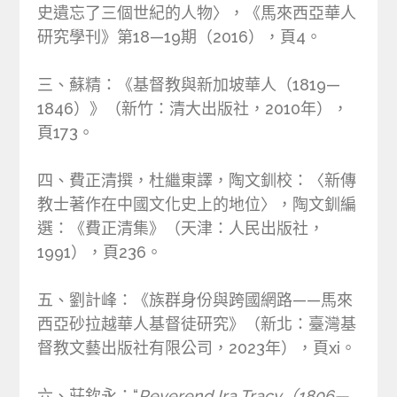
史遺忘了三個世紀的人物〉，《馬來西亞華人
研究學刊》第18—19期（2016），頁4。
三、蘇精：《基督教與新加坡華人（1819—
1846）》（新竹：清大出版社，2010年），
頁173。
四、費正清撰，杜繼東譯，陶文釧校：〈新傳
教士著作在中國文化史上的地位〉，陶文釧編
選：《費正清集》（天津：人民出版社，
1991），頁236。
五、劉計峰：《族群身份與跨國網路——馬來
西亞砂拉越華人基督徒研究》（新北：臺灣基
督教文藝出版社有限公司，2023年），頁xi。
六、莊欽永：“
Reverend Ira Tracy（1806—