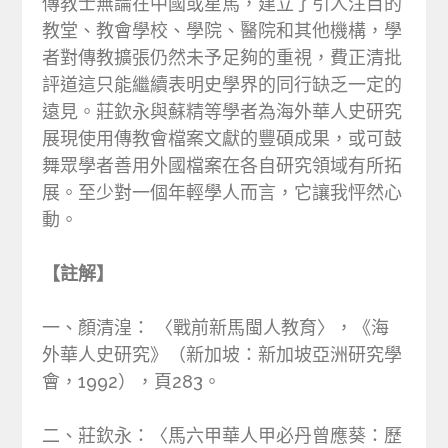
傳教士無論在中國或星馬，建立了引人注目的
教堂、教會學校、學院、醫院和其他機構，學
者對傳教擴張仍然未予足夠的重視，費正清批
評道這只能繼續表明史學界的同行缺乏一定的
遠見。莊欽永與蘇精等學者為海外華人史研究
展現使用傳教會檔案文獻的豐碩成果，或可鼓
舞眾學者善用外國檔案在各自研究領域有所拓
展。至少對一個年輕學人而言，它讓我怦然心
動。
【註解】
一、顏清湟： 〈戰前新馬閩人教育〉，《海
外華人史研究》（新加坡：新加坡亞洲研究學
會，1992），頁283。
二、莊欽永：〈馬六甲華人甲必丹曾應葵：歷