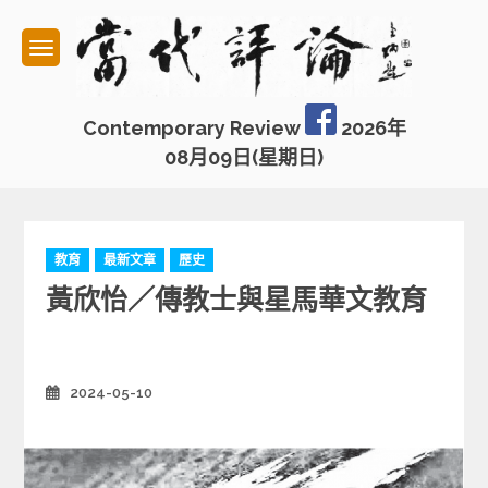
Skip
to
content
Contemporary Review
2026年
08月09日(星期日)
C
教育
最新文章
歷史
a
黃欣怡／傳教士與星馬華文教育
t
e
g
o
r
2024-05-10
Posted
on
i
e
s