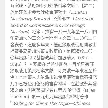
有突破，就應該使用外語檔案文獻。【註二】
於是莊欽永參考倫敦會傳教士（
London
Missionary Society
）及美部會（
American
Board of Commissioners For Foreign
Missions
）檔案，撰寫一八一九年至一八四四
年新加坡的華文學堂開辦。文章自二〇〇二年
發表後，這麼多年來，繼莊欽永後使用傳教士
檔案書寫新加坡華文教育的，是蘇精於二〇一
〇年出版的《基督教與新加坡華人（1819—
1846）》。蘇精在是著註腳說，目前只有莊
欽永使用英美檔案文獻。可見數十年來甚至於
今，本地華人史依舊未能使用傳教會檔案擴充
几乎已被使用罄尽的書寫材料。在莊欽永與蘇
精之前，則有英國學者布萊恩·哈里遜（Brian
Harrison）於一九七九年出版的學術著作
“
Waiting for China: The Anglo—Chinese