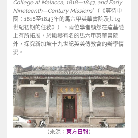
College at Malacca, 1818—1843, and Early
Nineteenth—Century Missions
”（《等待中
國：1818至1843年的馬六甲英華書院及其19
世紀初期的任務》）。兩位學者顯然在這基礎
上有所拓展，於顯赫有名的馬六甲英華書院
外，探究新加坡十九世紀英美傳教會的辦學情
況。
（來源：
東方日報
）