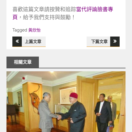
喜歡這篇文章請按贊和追踪
當代評論臉書專
頁
，給予我們支持與鼓勵！
Tagged
Tagged
黃欣怡
上篇文章
下篇文章
文
章
相關文章
導
覽