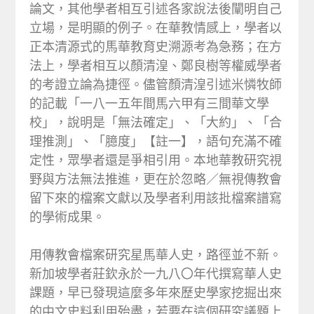
論文，其他學者相互引述各家說法後闡明自己
立場，是明顯的例子。在華教情感上，學者以
正本清源式的馬華教育史溯源考為急務；在方
法上，學者相互以顏清湟、鄭良樹等權威學者
的考證立論為捷徑。儘管顏清湟引述米憐牧師
的記載「一八一五年間馬六甲有三間華文學
校」，說明是「無法確定」、「大約」、「合
理推測」、「臆度」【註一】，語句充滿不確
定性，眾學者還是爭相引用。本地華教研究視
野與方法無法推進，更在於忽略／無視傳教會
留下來的檔案文獻以及學者利用該批檔案譜寫
的學術成果。
用傳教會檔案研究星馬華人史，路徑並不新。
新加坡學者莊欽永於一九八〇年代撰寫華人史
課題，早已發現這麼多年來歷史學家挖掘出來
的中文史料利用殆盡，若要在這個研究議題上