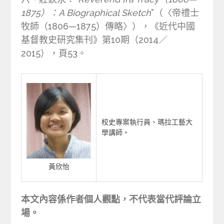
1875）：A Biographical Sketch
”（〈帝禮士
牧師（1806—1875）傳略〉），《近代中國
基督教史研究集刊》第10期（2014／
2015），頁53。
校史專案執行員、瑪拉工藝大
學講師。
黃欣怡
本文內容係作者個人觀點，不代表當代評論立
場。