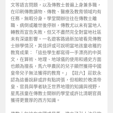
文等語言問題，以及傳教士普遍上身兼多職，
在印刷傳教讀物、傳教、醫療及教育領域均有
任務，無暇分身。學堂開辦往往在傳教士離
職、病倒或離世後停辦，傳教尤以未有當地人
轉教而宣告失敗，但又不盡然完全對當地社區
未有深遠影響。一名遊客路過新加坡看見傳教
士辦學情況，其佳評或可說明當地孩童收穫的
教育成果：「這些學生都寫得一手漂亮的中英
文，在算術、地理、地球儀的使用和通史方面
也頗為擅長，馬六甲農民的兒子顯然獲得中國
皇帝兒子無法獲得的教育。」【註六】莊欽永
認為這番說辭或許有點誇張，但相較於晚清帝
皇、官員與學者缺乏世界地理的知識與視野，
星馬孩童在傳教士開辦的學堂或許比清朝官員
獲得更豐厚的西方知識。