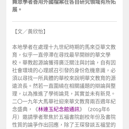
舞眾學者善用外國檔案在各自研究領域有所拓
展。
【文／黃欣怡】
本地學者在處理十九世紀時期的馬來亞華文教
育，似乎一直停滯在尋找最早開辦的華文學
校。華教起源論獲得廣泛關注與討論，自有因
社會環境的心理感召引發的身份危機意識，必
須以尋找一所具體的華校來說明華文教育的源
遠流長。然若一直圍繞在相關議題的辯論與整
理，以為推進了學術論見，其實並未有新見。
二〇一九年大馬華社迎來華文教育兩百週年紀
念盛典，《
林連玉紀念館通訊
》（2019年6
月）邀請學者聚焦於五福書院創校年份及書院
性質的論爭作出回應，除了王琛發談五福堂的