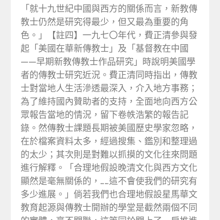
「就十九世紀中國與西方的關係而言，新教傳
教士仍然是研究得最少，但又最為重要的角
色。」【註四】一九七〇年代，費正清參與發
起「美國在華新傳教士」及「基督教在中國
——早期新教傳教士作品研究」時說明美國學
者的傳教士研究近況。費正清同時指出，傳教
士對當地人生活滲透最深入，介入地方事務；
為了維持國內贊助者的支持，全面地向西方公
眾報告當地的情況，留下卷帙浩繁的報告記
錄。然傳教士課題長期被美國歷史學家忽略，
在於檔案資料太多，經過搜集、鑑別和整理過
的太少；其次則是對難以抓摸的文化往來問題
進行解釋。「合理地假設晚清文化與西方文化
顯然是毫無關係的，……這不會使我們的研究有
多少進展。」倘若我們也合理地假設星馬華文
教育起源與傳教士開辦的學堂是截然兩個不同