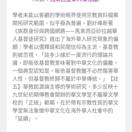
學者未能以客觀的學術眼界使用宗教資料檔案
開拓研究範圍，似乎極為普遍。劉計峰新著
《族群身份與跨國網路——馬來西亞砂拉越華
人基督徒研究》道出了海外華人研究現象的偏
頗：學者以儒釋道和民間信仰為主流，基督教
則被忽視，「這多少緣於一度流行的理論共
識，即皈依基督教意味著對中華文化的偏離。
一個典型認知是，皈依基督教雖不必然傷害華
人性，但基督教終歸不屬於中華傳統。」【註
五】華教起源論主導的學術研究，多少反映十
九世紀初期傳教會開辦的華文學堂不屬華文學
校的「正統」範疇，在於帶有宗教性質的華文
學堂無法象徵中華文化在海外華人社會中的
「延續」。