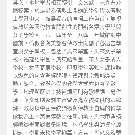
其次，本地學者相互轉引中文文獻，未查看外
國檔案，於是以為傳教士開辦的學堂皆以傳教
士學習中文、推展福音的宣揚工作為首，無視
倫敦與美國傳教會開創性的開辦各語言學堂與
女子學校。一八一四年至一八四三年撤離到中
國前，倫敦會與美部會傳教士開創了各語言學
堂與女子學校：包括了馬來學堂、馬來女子學
校、福建語學堂、廣東語學堂、華人女子成人
學校、女子寄宿學校、印度學堂等類。課程難
以避免的包含聖經閱讀、禮拜與宗教輔導活
動，結合宗教與科學的教學方式亦包含了數
學、地理與歷史；技術課程則有歌唱課、勞作
課、華文印刷廠刻工實習及為女孩提供的裁縫
課，教材以中國傳統讀物與傳教士自編的科學
讀物為主。英美傳教士在新加坡、馬六甲與檳
榔嶼辦學面對很多困境，包括學生與師資來源
問題、學期末輟學率極高、方言、馬來文及華