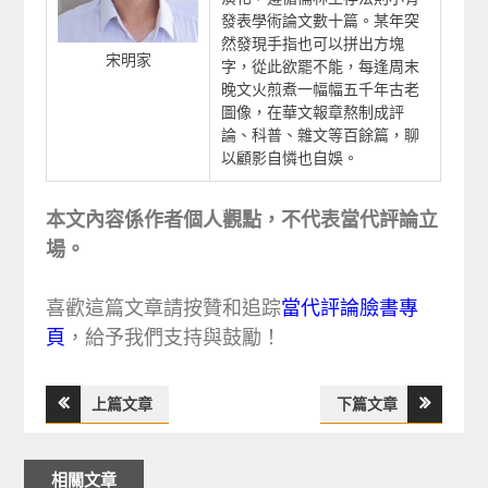
發表學術論文數十篇。某年突
然發現手指也可以拼出方塊
宋明家
字，從此欲罷不能，每逢周末
晚文火煎煮一幅幅五千年古老
圖像，在華文報章熬制成評
論、科普、雜文等百餘篇，聊
以顧影自憐也自娛。
本文內容係作者個人觀點，不代表當代評論立
場。
喜歡這篇文章請按贊和追踪
當代評論臉書專
頁
，給予我們支持與鼓勵！
上篇文章
下篇文章
文
章
相關文章