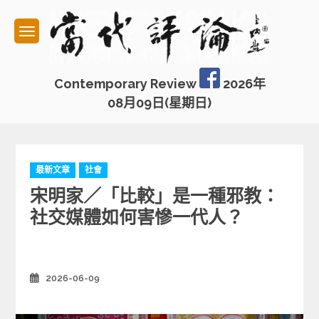
Skip
to
content
Contemporary Review
2026年
08月09日(星期日)
C
最新文章
社會
a
宋明家／「比較」是一種邪教：
t
e
社交媒體如何害慘一代人？
g
o
r
i
2026-06-09
Posted
e
on
s