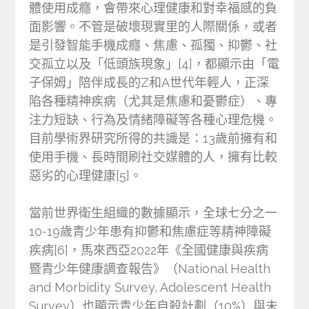
體使用成癮，會帶來心理健康和對幸福感的負
面影響。不管是破壞現實里的人際關係，或者
是引發智能手機成癮、焦慮、孤獨、抑鬱、社
交孤立以及「低頭族現象」[4]，都顯示由「電
子保姆」陪伴成長的Z和A世代年輕人，正深
陷各種精神疾病（尤其是焦慮和憂鬱症）、專
注力短缺、行為及情緒障礙等各種心理危機。
目前學術界研究所得的共識是：13歲前擁有和
使用手機、長時間刷社交媒體的人，擁有比較
惡劣的心理健康[5]。
當前世界衛生組織的數據顯示，全球七分之一
10-19歲青少年患有抑鬱和焦慮症等精神障礙
疾病[6]，馬來西亞2022年《全國健康與疾病
暨青少年健康調查報告》（National Health
and Morbidity Survey, Adolescent Health
Survey）也顯示青少年自殺計劃（10%）與未