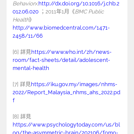
Behavior
>;
http://dx.doi.org/10.1016/j.chb.2
012.06.020
；2011年1月《
BMC Public
Health
》
http://www.biomedcentral.com/1471-
2458/11/66
[6] 詳見
https://www.who.int/zh/news-
room/fact-sheets/detail/adolescent-
mental-health
[7] 詳見
https://iku.gov.my/images/nhms-
2022/Report_Malaysia_nhms_ahs_2022.pd
f
[8] 詳見
https://www.psychologytoday.com/us/bl
og/the-asymmetric-brain/202106/fomo-