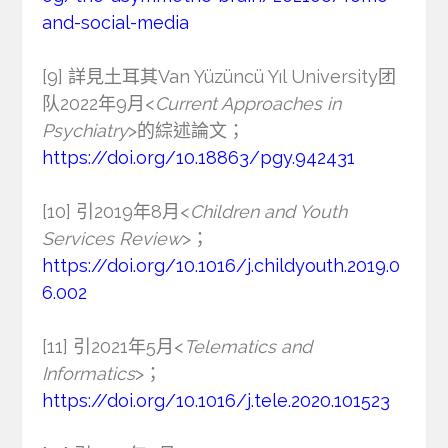
and-social-media
[9] 詳見土耳其Van Yüzüncü Yıl University团
队2022年9月<
Current Approaches in
Psychiatry
>的綜述論文；
https://doi.org/10.18863/pgy.942431
[10] 引2019年8月<
Children and Youth
Services Review
>；
https://doi.org/10.1016/j.childyouth.2019.0
6.002
[11] 引2021年5月<
Telematics and
Informatics
>；
https://doi.org/10.1016/j.tele.2020.101523