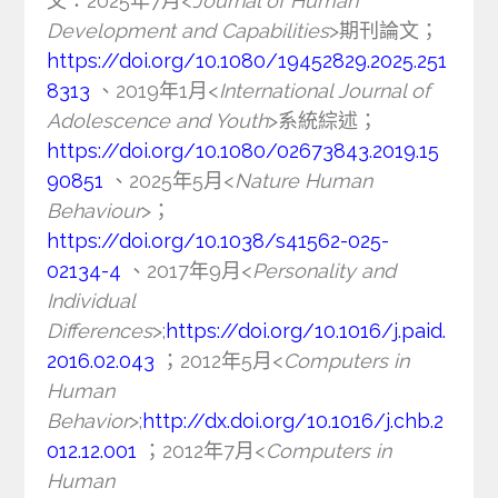
文：2025年7月<
Journal of Human
Development and Capabilities
>期刊論文；
https://doi.org/10.1080/19452829.2025.251
8313
、2019年1月<
International Journal of
Adolescence and Youth
>系統綜述；
https://doi.org/10.1080/02673843.2019.15
90851
、2025年5月<
Nature Human
Behaviour
>；
https://doi.org/10.1038/s41562-025-
02134-4
、2017年9月<
Personality and
Individual
Differences
>;
https://doi.org/10.1016/j.paid.
2016.02.043
；2012年5月<
Computers in
Human
Behavior
>;
http://dx.doi.org/10.1016/j.chb.2
012.12.001
；2012年7月<
Computers in
Human