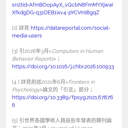
srsltid=AfmBOopAyX_vQcbN8FmMYXjwaI
XfkdgDG-q31DEB1ixv4-pYCVml8gqZ
[2] 詳見
https://datareportal.com/social-
media-users
[3] 引2026年3月<
Computers in Human
Behavior Reports
>；
https://doi.org/10.1016/j.chbr.2026.100933
[4 ] 詳見前述2021年6月<
Frontiers in
Psychology
>論文的「引言」部分；
https://doi.org/10.3389/fpsyg.2021.67876
6
[5] 引世界各國學術人員這些年發表的期刊論