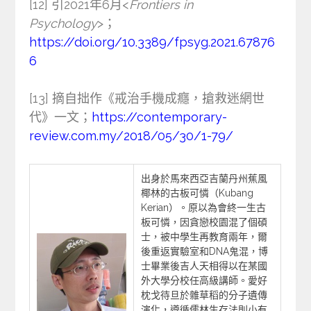
[12] 引2021年6月<
Frontiers in
Psychology
>；
https://doi.org/10.3389/fpsyg.2021.67876
6
[13] 摘自拙作《戒治手機成癮，搶救迷網世
代》一文；
https://contemporary-
review.com.my/2018/05/30/1-79/
出身於馬來西亞吉蘭丹州蕉風
椰林的古板可憐（Kubang
Kerian）。原以為會終一生古
板可憐，因貪戀校園混了個碩
士，被中學生再教育兩年，爾
後重返實驗室和DNA鬼混，博
士畢業後吉人天相得以在某國
外大學分校任高級講師。愛好
枕戈待旦於雜草稻的分子遺傳
演化，遵循儒林生存法則小有