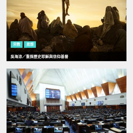
宗教
思想
吳海涼／重探歷史耶穌與信仰基督