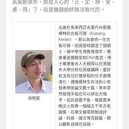
高度創意外，就是人心的「止、定、靜、安、
慮、得」了，這是機器始終無法取代的。
出身於馬來西亞吉蘭丹州蕉風
椰林的古板可憐（Kubang
Kerian）。原以為會終一生古
板可憐，因貪戀校園混了個碩
士，被中學生再教育兩年，爾
後重返實驗室和DNA鬼混，博
士畢業後吉人天相得以在某國
外大學分校任高級講師。愛好
枕戈待旦於雜草稻的分子遺傳
演化，遵循儒林生存法則小有
發表學術論文數十篇。某年突
然發現手指也可以拼出方塊
宋明家
字，從此欲罷不能，每逢周末
晚文火煎煮一幅幅五千年古老
圖像，在華文報章熬制成評
論、科普、雜文等百餘篇，聊
以顧影自憐也自娛。