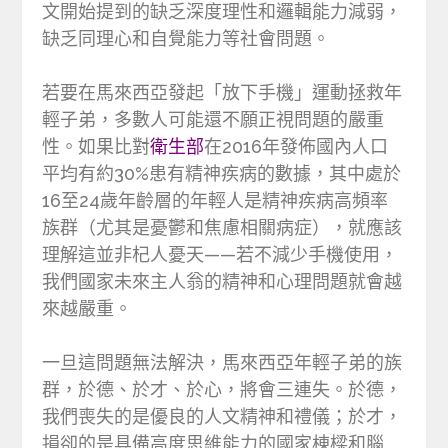
文開始提到的缺乏深度理性和邏輯能力減弱，
缺乏同理心和自覺能力等社會問題。
若要在馬來西亞發起「放下手機」運動拯救年
輕子弟，多數人可能還不願正視問題的嚴重
性。如果比對
衛生部
在2016年發佈國內人口
平均有約30%患有精神疾病的數據，其中處於
16至24歲年齡層的年輕人是精神疾病高頻率
族群（尤其是憂鬱和焦慮相關病症），就應該
理解這並非杞人憂天——若不減少手機使用，
我們國家未來主人翁的精神和心理問題就會越
來越嚴重。
一旦這問題無法解決，馬來西亞年輕子弟的族
群，於德、於才、於心，將會三連失。於德，
我們喪失的是優良的人文精神和禮儀；於才，
損卻的是具備高度思維能力的國家棟樑和腦