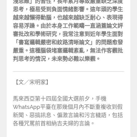
淺思維」的習性，長年累月導致嚴重缺乏深度
思考，極易受到負面情緒影響。這年頭的學生
越來越懶得動腦，也越來越缺乏耐心、表現得
容易浮躁。由於本身工作範疇一直涵蓋論文評
審批改和學術研究，我常注意到近年學生面對
「書寫邏輯嚴密和紋路清晰論文」的問題愈發
嚴重。這種腦袋堵塞邏輯紊亂，無法作客觀批
判思考的情況，未來勢必難以樂觀。
【文／宋明家】
馬來西亞第十四屆全國大選前夕，手機
WhatsApp平臺在那幾個月內不斷重複收到假
新聞、惡搞訊息、偏激言論和污言穢語，包括
各種咒罵前首相納吉夫婦的言論。