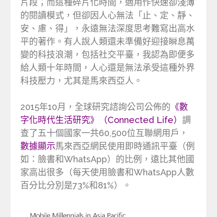
片段；而這種碎片化時間，適用作快速卻淺薄
的閱讀模式，但卻因人心無法「止、定、靜、
安、慮、得」，永遠無法深度思考難寫出高水
平的著作。有人說人類還未準備好迎接瞬息萬
變的科技浪潮，包括社交平臺，我認為即便多
給人類十年時間，人心還是無法承受這種外界
科技壓力，尤其是馬來西亞人。
2015年10月，全球研究諮詢公司公佈的
《數
字化時代生活研究》（Connected Life）
調
查了五十個國家一共60,500位互聯網用戶，
數據顯示
馬來西亞網民使用即時通訊平臺（例
如：臉書和WhatsApp）的比例，遠比其他國
家高出很多（每天使用臉書和WhatsApp人數
百分比分別是73%和81%）。