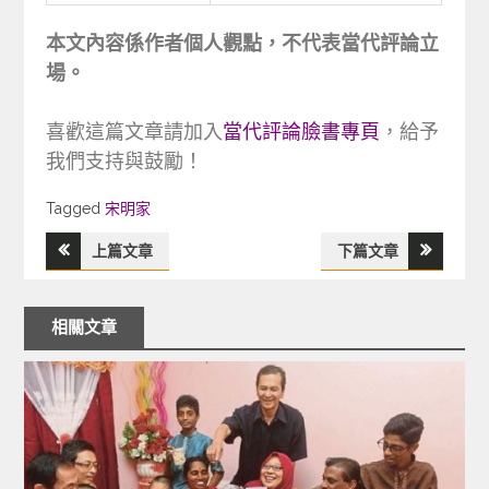
本文內容係作者個人觀點，不代表當代評論立
場。
喜歡這篇文章請加入
當代評論臉書專頁
，給予
我們支持與鼓勵！
Tagged
Tagged
宋明家
上篇文章
下篇文章
文
章
相關文章
導
覽