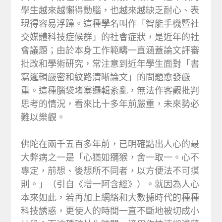
學生越來越懶得動腦，也越來越缺乏耐心、表
現得容易浮躁。這種學名叫作「智能手機暨社
交媒體科技症候群」的社會症狀，是近年的社
會議題；由於本身工作範疇一直涵蓋論文評審
批改和學術研究，常注意到近年學生面對「書
寫邏輯嚴密和紋路清晰論文」的問題愈發嚴
重。這種腦袋堵塞邏輯紊亂，無法作客觀批判
思考的情況，看來比十多年前嚴重，未來勢必
難以樂觀。
佛陀在兩千五百多年前，已明確點出人心的最
大弊病之一是「心猶如獼猴，舍一取一。心不
專定，前想、後想所不同者，以方便法不可摸
則。」（引自《增一阿含經》）。就因為人心
本來如此，若再加上網絡和大數據時代的種種
科技誘惑，更使人的時間一直不斷地被切成小