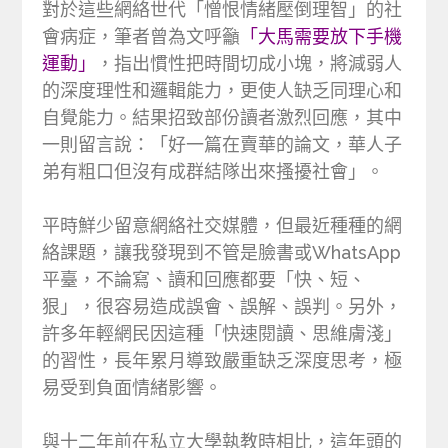
對於這些網絡世代「憎恨情緒壓倒理智」的社
會病症，筆者曾為文呼籲
「大馬需要放下手機
運動」
，指出慣性把時間切成小塊，將減弱人
的深度理性和邏輯能力，更使人缺乏同理心和
自覺能力。結果招致部份讀者激烈回應，其中
一則留言說：「好一篇在賣華的論文，華人子
弟有粗口但沒有成群結隊出來搔擾社會」。
平時鮮少留意網絡社交媒體，但最近種種的網
絡課題，讓我發現到不管是臉書或WhatsApp
平臺，不論寫、讀和回應都要「快、短、
狠」，很容易造成誤會、誤解、誤判。另外，
許多年輕網民因這種「快速閱讀、思維膚淺」
的習性，長年累月導致嚴重缺乏深度思考，極
易受到負面情緒影響。
與十二年前在私立大學執教時相比，這年頭的