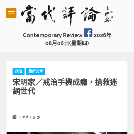
Skip
to
content
Contemporary Review
2026年
08月06日(星期四)
C
政治
最新文章
a
宋明家／戒治手機成癮，搶救迷
t
e
網世代
g
o
r
i
2018-05-30
Posted
e
on
s