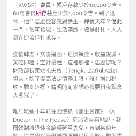
（KWSP）會員，帳戶存款少於10,000令吉。
60萬會員
所存
甚至少於1,000令吉。到了退
休，他們怎麽從容應對餘生，靜養天年？僅此
一問，當可發現，生活滿途，儘是針扎，人人
都在逆流掙扎求存。
疫情肆虐，病毒逞凶，經濟頓挫。收益銳减，
寅吃卯糧；空針接種，這裡那裡。怎麽辦呢？
財政部長東姑扎夫魯（Tengku Zafrul Aziz）
坦言，除了提高法定債務上限，唯有增加稅
收。聽到這裡，精明的商家想必都要日夜默念
大悲咒了。
唯馬哈迪十年前在回憶錄《醫生當家》（A
Doctor In The House）仍沾沾自喜地說，我
國體制將退休金範疇延至妻兒，直到某個年