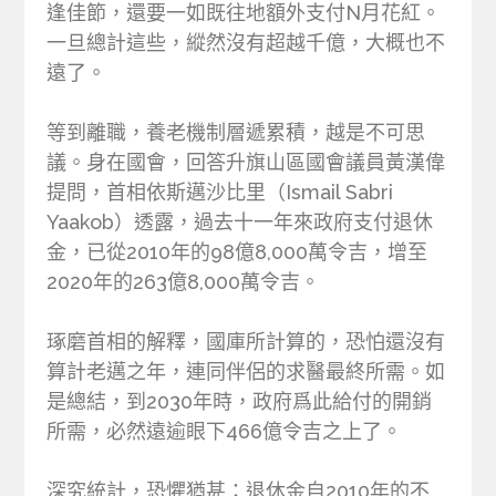
逢佳節，還要一如既往地額外支付N月花紅。
一旦總計這些，縱然沒有超越千億，大概也不
遠了。
等到離職，養老機制層遞累積，越是不可思
議。身在國會，回答升旗山區國會議員黃漢偉
提問，首相依斯邁沙比里（Ismail Sabri
Yaakob）透露，過去十一年來政府支付退休
金，已從2010年的98億8,000萬令吉，增至
2020年的263億8,000萬令吉。
琢磨首相的解釋，國庫所計算的，恐怕還沒有
算計老邁之年，連同伴侶的求醫最終所需。如
是總結，到2030年時，政府爲此給付的開銷
所需，必然遠逾眼下466億令吉之上了。
深究統計，恐懼猶甚：退休金自2010年的不