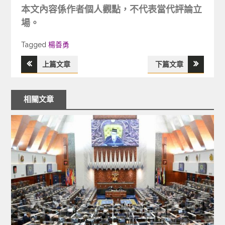
本文內容係作者個人觀點，不代表當代評論立
場。
Tagged
Tagged
楊善勇
上篇文章
下篇文章
文
章
相關文章
導
覽