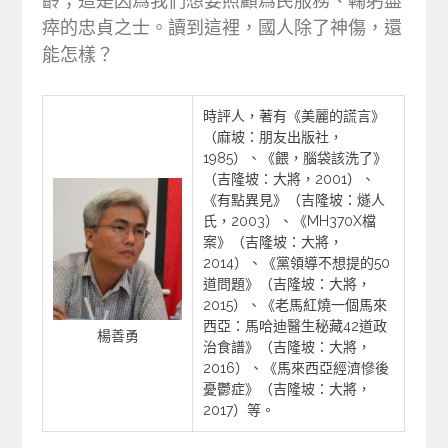
齡；這是因爲我們想要照顧爲民服務、鞠躬盡
瘁的忠貞之士。讀到這裡，國人除了神傷，還
能怎樣？
時評人，著有《美麗的謊言》
（麻坡：朋友出版社，
1985）、《餵，腦袋該洗了》
（吉隆坡：大將，2001）、
《有點異見》（吉隆坡：燧人
氏，2003）、《MH370X檔
案》（吉隆坡：大將，
2014）、《黨領導不想提的50
道問題》（吉隆坡：大將，
2015）、《老馬紅燒一個馬來
西亞：馬哈迪醫生秘藏42道政
楊善勇
治食譜》（吉隆坡：大將，
2016）、《馬來西亞經濟慘後
憂鬱症》（吉隆坡：大將，
2017）等。