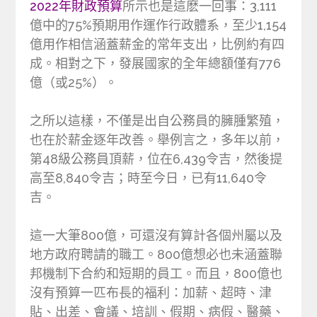
2022年財政預算
所示也是這麽一回事：3,111
億中的75%預期用作運作行政體系，至少1,154
億用作相信涵蓋薪金的常年支出，比例約有四
成。相對之下，發展國家的全年總額僅有776
億（或25%）。
之所以這樣，不僅是出自公務員的臃腫繁殖，
也在於薪金逐年改善。舉例言之，多年以前，
第48級公務員頂薪，位在6,439令吉，然後提
高至8,840令吉；時至今日，已有11,640令
吉。
這一大筆800億，可還沒有算計各個州屬以及
地方政府聘請的職工。800億想必也未涵蓋聯
邦機制下合約和短期的員工。而且，800億也
沒有預算一匹布長的福利：加薪、超時、津
貼、出差、會議、培訓、假期、病假、醫藥、