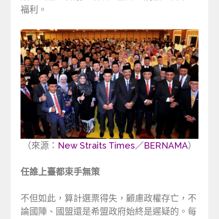
福利。
（來源：
New Straits Times／BERNAMA
）
任誰上臺都束手無策
不但如此，算計選票得失，顧慮政權存亡，不
論國陣、國盟還是希盟政府始終是遲疑的。每