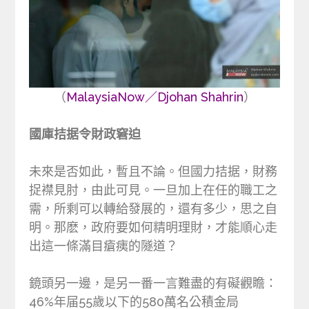
（
MalaysiaNow／Djohan Shahrin
）
國庫拮据令財政窘迫
未來是否如此，暫且不論。但國力拮据，財務
捉襟見肘，由此可見。一旦加上在任的職工之
需，所剩可以轉給發展的，還有多少，思之自
明。那麽，政府要如何精明理財，才能順心走
出這一條滿目瘡痍的隧道？
鏡頭另一邊，是另一番一言難盡的有礙觀瞻：
46%年届55歲以下的580萬名公積金局