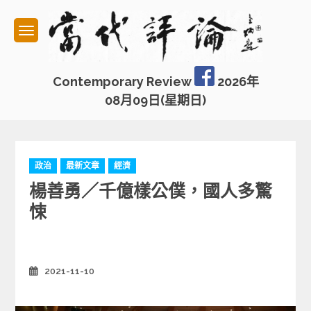
Skip
to
content
Contemporary Review
2026年
08月09日(星期日)
C
政治
最新文章
經濟
a
楊善勇／千億樣公僕，國人多驚
t
e
悚
g
o
r
i
2021-11-10
Posted
e
on
s