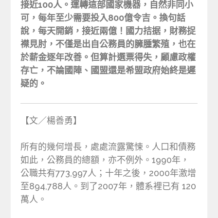
接近100人。運轉這部國家機器，自然非同小
可，每年至少需要投入800億令吉。換句話
說，每天開銷，接近兩億！國力拮据，財務捉
襟見肘，不僅是出自公務員的臃腫繁殖，也在
於薪金逐年改善。但算計選票得失，顧慮政權
存亡，不論國陣、國盟還是希盟政府始終是遲
疑的。
【文／楊善勇】
所有的幾何增長，處處流露驚悚。人口和債務
如此，公務員的總額，亦不例外。1990年，
公職共有773,997人；十年之後，2000年激增
至894,788人。到了2007年，體系裡已有 120
萬人。