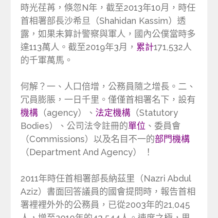
時光荏苒，倏忽N年，截至2013年10月，時任
首相署部長沙希旦（Shahidan Kassim）透
露，如果未算計警察與軍人，國內公僕當時多
達113萬人。截至2019年3月，
累計
171,532人
的千軍萬馬。
何解？一、人口倍增，公務員隨之增長。二、
冗員膨脹，一日千里。僅僅首相署名下，設有
機構
（agency）、
法定機構
（Statutory
Bodies）、公司法令註冊的
單位
、委員會
（Commissions）以及名目不一的
部門機構
（Department And Agency） ！
2011年時任首相署部長納茲里（Nazri Abdul
Aziz）書面回答議員的國會提問時，報告首相
署裡裡外外的公務員，已從2003年的21,045
人，增至2010年的43,544人。速度之極，思