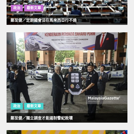
政治
最新文章
鄭至健／定期國會法在馬來西亞行不通
政治
最新文章
鄭至健／獨立調查才能遏制警紀敗壞