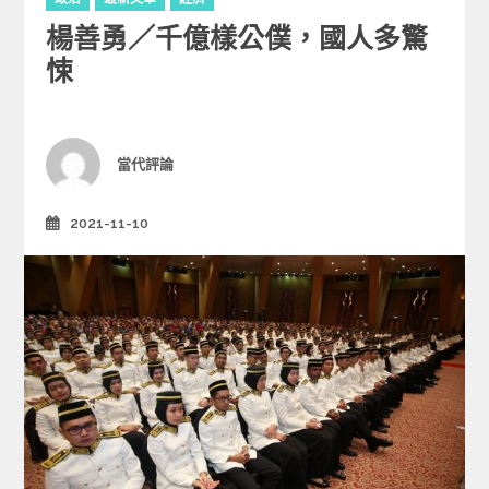
a
楊善勇／千億樣公僕，國人多驚
t
e
悚
g
o
r
i
Author
當代評論
e
s
2021-11-10
Posted
on