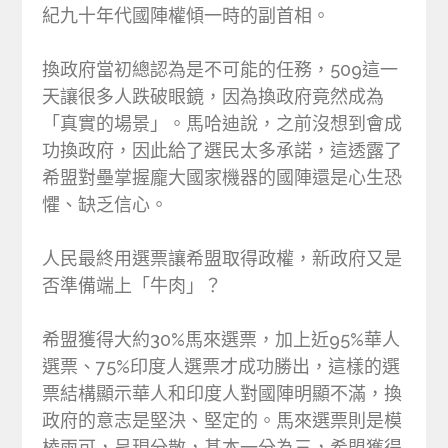
紀九十年代國陣權傾一時的副首相。
換政府當初總認為是不可能的任務，509這一
天讓很多人跌破眼鏡，因為換政府竟然成為
「真實的場景」。馬哈迪說，之前沒想到會成
功換政府，因此給了選民太多承諾，這透露了
希盟對壘掌握龐大國家機器的國陣還是心生恐
懼、缺乏信心。
人民最終用選票讓希盟取得政權，新政府又是
否準備端上「牛肉」？
希盟獲得大約30%馬來選票，加上近95%華人
選票、75%印度人選票才成功勝出，這樣的選
票結構顯示華人和印度人對國陣明顯不滿，換
政府的意志是堅決、堅定的。馬來選票則是模
棱兩可，呈現分散，基本一分為三，希盟獲得