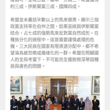
約三成、伊斯蘭黨三成、國陣四成。
希盟並未囊括半數以上的馬來選票，顯示三個
政黨支持率在伯仲之間，如果巫統與伊斯蘭黨
結合，占七成的強勢馬來反對黨自然成形。在
種族分化的過程中，這是需要謹慎處理的危
機。三大民族在國家有限資源分配中，都不希
望淪為被忽略或邊緣化的一群。希盟在照顧國
人的全局考量下，不可能完全擺脫根深蒂固種
族與膚色的問題。