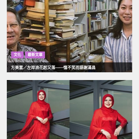
覽
文化
最新文章
方美富／左岸浪花起又落——憶不笑而語謝滿昌