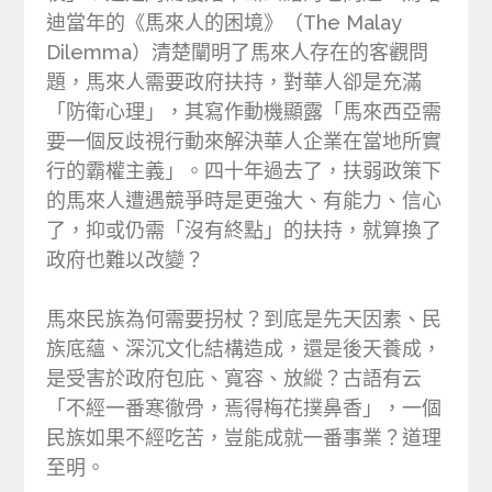
迪當年的《馬來人的困境》（The Malay
Dilemma）清楚闡明了馬來人存在的客觀問
題，馬來人需要政府扶持，對華人卻是充滿
「防衛心理」，其寫作動機顯露「馬來西亞需
要一個反歧視行動來解決華人企業在當地所實
行的霸權主義」。四十年過去了，扶弱政策下
的馬來人遭遇競爭時是更強大、有能力、信心
了，抑或仍需「沒有終點」的扶持，就算換了
政府也難以改變？
馬來民族為何需要拐杖？到底是先天因素、民
族底蘊、深沉文化結構造成，還是後天養成，
是受害於政府包庇、寬容、放縱？古語有云
「不經一番寒徹骨，焉得梅花撲鼻香」，一個
民族如果不經吃苦，豈能成就一番事業？道理
至明。