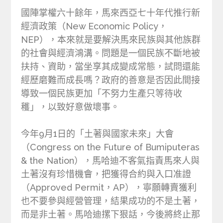
國陣掌權六十餘年，馬來西亞七十年代推行新
經濟政策（New Economic Policy，
NEP），本來就是要解決馬來民族與其他族群
的社會與經濟鴻溝。問題是一個民族不斷地被
扶持、資助，當坐享其成變成常態，試問還能
經歷磨難而成長嗎？政府的善意是否因此間接
導致一個民族更加「不努力生產只等待收
穫」，以致好意做壞事。
今年9月1日的「土著與國家未來」大會
（Congress on the Future of Bumiputeras
& the Nation），馬哈迪不客氣指責馬來人與
土著沒有珍惜機會，把獲得合約與入口准證
（Approved Permit，AP），寧願轉賣獲利
也不要參與經營管理，結果成功的不是土著，
而是非土著。馬哈迪摞下狠話，今後將終止那