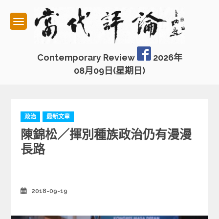
Skip
to
content
Contemporary Review
2026年
08月09日(星期日)
C
政治
最新文章
a
陳錦松／揮別種族政治仍有漫漫
t
e
長路
g
o
r
i
2018-09-19
Posted
e
on
s