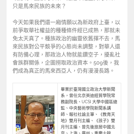
只是馬來民族的未來？
今天如果我們還一廂情願以為新政府上臺，以
前爭取華社權益的種種條件經已成熟，那就未
免太天真了。種族政治的幽靈依舊揮不去，馬
來民族對公平競爭的心態尚未調整，對華人還
有防備心理，那政治人物就能鑽空子，擾亂社
會族群關係，企圖撈取政治資本。509後，我
們成為真正的馬來西亞人，仍有漫漫長路。
畢業於臺灣國立政治大學新聞
系，曾任北京英迪經貿學院常
務副院長、UCSI 大學中國區總
監、中央藝術學院新聞系講
師、報社社論主筆、《教育天
地》雙月刊主編、《孩子》雙
月刊主編、曾先後旅居中國北
京、上海、廣州、重慶十餘