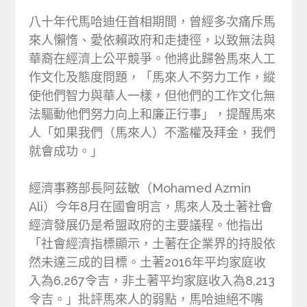
八十年代馬哈迪任首相期間，曾經多次痛斥馬
來人懶惰、愛依賴政府和走捷徑，以致無法與
華裔在經濟上公平競爭。他將此歸咎馬來人工
作文化及態度問題，「馬來人不努力工作，縱
使他們智力與華人一樣，但他們的工作文化無
法驅動他們努力向上和廉正行事」，提醒馬來
人「如果我們（馬來人）不濫權及拜金，我們
就會成功。」
經濟事務部長阿茲敏（Mohamed Azmin
Ali）今年8月在國會明言，馬來人及土著社會
經濟發展仍是希盟政府的主要議程。他指出
「社會經濟指標顯示，土著在企業界的持股依
然未達三成的目標。土著2016年平均家庭收
入為6,267令吉，非土著平均家庭收入為8,213
令吉。」批評馬來人的弱點，馬哈迪絕不嘴