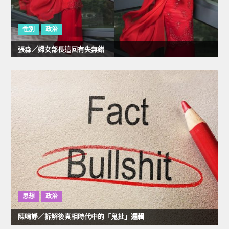
性別
政治
張淼／婦女部長這回有失無錯
思想
政治
陳鳴諍／拆解後真相時代中的「鬼扯」邏輯