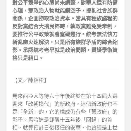
對公平競爭的心態尚未調整，對華人還有防備
心理，那政治人物就能鑽空子，擾亂社會族群
關係，企圖撈取政治資本。當具有種族議程的
反對黨結合大搞民粹時，執政黨難免受牽制，
要推行公平政策就會窒礙難行。統考無法快刀
斬亂麻火速解決，只是所有族群矛盾的綜合縮
影。承認統考老早就是政治問題，質疑學術資
格只是藉口。
【文／陳錦松】
馬來西亞人等待六十年後終於在第十四屆大選
迎來「改朝換代」的新政府，這個新政府也不
是「全新」的，它的構成仍有些「舊政府」的
影子。馬哈迪是卸職十五年後「回鍋」的首
相，就算預計日後接任的安華，也曾經是上世