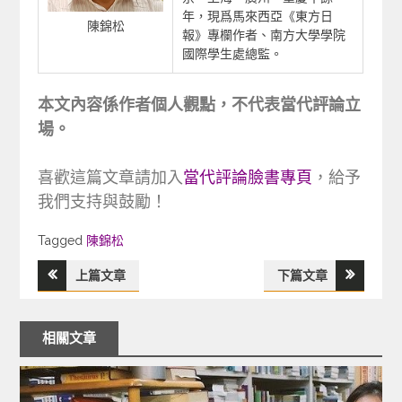
年，現爲馬來西亞《東方日
陳錦松
報》專欄作者、南方大學學院
國際學生處總監。
本文內容係作者個人觀點，不代表當代評論立
場。
喜歡這篇文章請加入
當代評論臉書專頁
，給予
我們支持與鼓勵！
Tagged
Tagged
陳錦松
上篇文章
下篇文章
文
章
相關文章
導