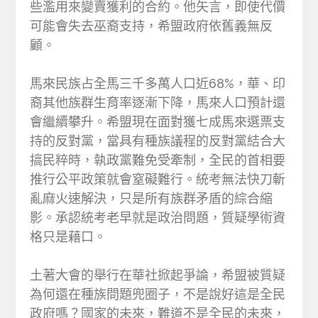
些濫用來變賣獲利的合約。他矢言，即使代價
可能會失去巫裔支持，希盟政府依舊義無反
顧。
馬來民族占全馬三千多萬人口近68%，華、印
裔其他族群生育率逐漸下降，馬來人口預計還
會繼續攀升。希盟現在面對獲七成馬來選票支
持的反對黨，當具有種族議程的反對黨結合大
搞民粹時，執政黨難免受牽制，全民的首相要
推行公平政策就會窒礙難行。統考無法快刀斬
亂麻火速解決，只是所有族群矛盾的綜合縮
影。承認統考老早就是政治問題，質疑學術資
格只是藉口。
土著大會的舉行在華社掀起爭論，希盟被質疑
為何還在種族問題兜圈子，不是說好這是全民
政府嗎？國家的未來，難道不是全民的未來，