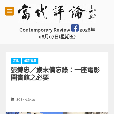
Skip
to
content
Contemporary Review
2026年
08月07日(星期五)
C
文化
最新文章
a
張錦忠／歲末備忘錄：一座電影
t
e
圖書館之必要
g
o
r
i
2025-12-15
Posted
e
on
s