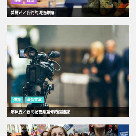
傳播
政治
曾麗萍／我們的溝通難題
傳播
最新文章
廖珮雯／新聞秘書應重修的媒體課