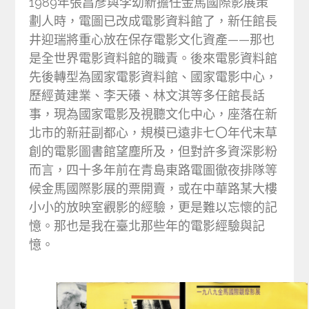
1989年張昌彥與李幼新擔任金馬國際影展策
劃人時，電圖已改成電影資料館了，新任館長
井迎瑞將重心放在保存電影文化資產——那也
是全世界電影資料館的職責。後來電影資料館
先後轉型為國家電影資料館、國家電影中心，
歷經黃建業、李天礢、林文淇等多任館長話
事，現為國家電影及視聽文化中心，座落在新
北市的新莊副都心，規模已遠非七〇年代末草
創的電影圖書館望塵所及，但對許多資深影粉
而言，四十多年前在青島東路電圖徹夜排隊等
候金馬國際影展的票開賣，或在中華路某大樓
小小的放映室觀影的經驗，更是難以忘懷的記
憶。那也是我在臺北那些年的電影經驗與記
憶。