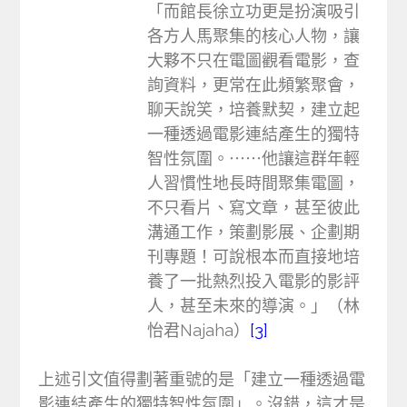
「而館長徐立功更是扮演吸引
各方人馬聚集的核心人物，讓
大夥不只在電圖觀看電影，查
詢資料，更常在此頻繁聚會，
聊天說笑，培養默契，建立起
一種透過電影連結產生的獨特
智性氛圍。⋯⋯他讓這群年輕
人習慣性地長時間聚集電圖，
不只看片、寫文章，甚至彼此
溝通工作，策劃影展、企劃期
刊專題！可說根本而直接地培
養了一批熱烈投入電影的影評
人，甚至未來的導演。」（林
怡君Najaha）
[3]
上述引文值得劃著重號的是「建立一種透過電
影連結產生的獨特智性氛圍」。沒錯，這才是