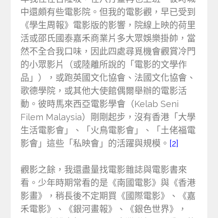
中還頗有些電影院。但我的電影觀，早已受到
《學生周報》電影版的影響，院線上映的荷里
活或邵氏國泰嘉禾商業片多大眾娛樂掛帥，當
然不全合我口味，因此四處尋覓機會觀賞冷門
的小眾影片（或陸離所說的「電影的文學作
品」），或跑英國文化協會、法國文化協會、
歌德學院，或其他大使館偶爾舉辦的電影活
動。彼時馬來西亞電影學會（Kelab Seni
Filem Malaysia）剛剛起步，沒有香港「大學
生活電影會」、「火鳥電影會」、「土佬福電
影會」這些「私映會」的活躍與規模。
[2]
觀影之餘，我還盡量找電影雜誌與電影書來
看。少年時期常看的是《南國電影》與《香港
影畫》，稍長後不定期買《國際電影》、《嘉
禾電影》、《銀河畫報》、《銀色世界》，