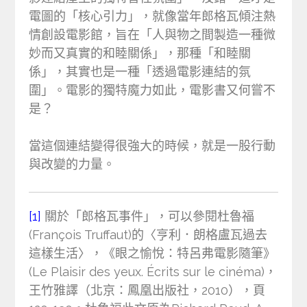
電圖的「核心引力」，就像當年郎格瓦傾注熱
情創設電影館，旨在「人與物之間製造一種微
妙而又真實的和睦關係」，那種「和睦關
係」，其實也是一種「透過電影連結的氛
圍」。電影的獨特魔力如此，電影書又何嘗不
是？
當這個連結變得很強大的時候，就是一股行動
與改變的力量。
[1]
關於「郎格瓦事件」，可以參閱杜魯福
(François Truffaut)的〈亨利．朗格盧瓦過去
這樣生活〉，《眼之愉悅：特呂弗電影隨筆》
(Le Plaisir des yeux. Écrits sur le cinéma)，
王竹雅譯（北京：鳳凰出版社，2010），頁