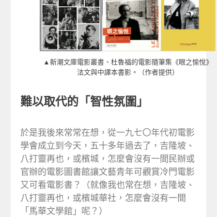
▲新潮文庫電影叢書、杜魯福的電影隨筆集《眼之愉悅》
法文與中譯本書影。（作者提供）
難以取代的「智性氛圍」
於是我後來常常在想，從一九七〇年代初電影
學會成立到今天，五十多年過去了，吉隆坡、
八打靈再也，或檳城，怎麼會沒有一間民辦或
官辦的電影圖書館讓文藝青年可觀賞冷門電影
又可看電影書？（就像我也常在想，吉隆坡、
八打靈再也，或檳城華社，怎麼會沒有一間
「馬華文學館」呢？）