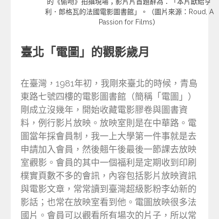
的《偷吻》拍攝現場；影片片首題辭為：「本片獻給亨
利．郎格瓦的法國電影圖書館」。（圖片來源：Roud, A
Passion for Films）
臺北「電圖」的觀影歲月
在臺灣，1981年初，我剛來臺北的時候，青島
東路七號四樓的電影圖書館（簡稱「電圖」）
剛成立沒幾年，開始收藏電影膠卷與圖書資
料，例行影片放映。放映室則是在中華路。電
圖當年採會員制，我一上大學第一件事就是去
申請加入會員，然後翹午後最後一節課去放映
室觀影。會員的其中一個福利是定期收到印刷
樸實頁數不多的會訊，內容包括影片放映資訊
與電影文章，常常讀到臺灣超級影粉李幼新的
影話；也常在放映室看到他。電圖放映很多法
國片。會員可以觀看所有場次的片子，所以常