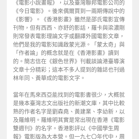
《電影小說畫報》，以及臺灣聯邦電影公司的
《今日電影》。後來偶爾買到一兩期傳說中的
《影響》。《香港影畫》雖然是邵氏電影宣傳
刊物，但有西西、亦舒的影話，羅卡與梁濃剛
則常發表電影理論文字或翻譯外國電影文章，
他們是我的電影知識啟蒙光源。「蒙太奇」與
「作者論」的概念就是在《香港影畫》讀到
的。簡志信在《銀色世界》刊載談論港臺導演
文章十分精彩；這本不多人提到的雜誌也刊過
林年同、黃華成的電影文字。
當年在馬來西亞能找到的電影書很少，大概就
是幾本臺灣志文出版社的新潮文庫，其中比較
熟的作者名字是劉森堯、黃建業、李幼新，以
及羅維明。羅維明其實是常出現在香港《電影
雙週刊》的名字。香港影評以《中國學生周
報》電影版為大本營。但一九七〇年代中，周