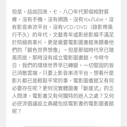
但是，話說回來，七、八〇年代那個相對貧
瘠，沒有手機，沒有網路、沒有YouTube，沒
有影音串流平台，沒有VCD/DVD（錄影帶風
行不久）的年代，文藝青年或影迷影癡不滿足
於院線商業片，更是需要電影圖書館來餵養他
們的「銀色世界想像」。但是那個時代早已隨
風而逝，那時沒有成立電影圖書館，今時今
日，我們的環境世界早已轉變，一切堅固的皆
已消散雲端，只要上影音串流平台，想看什麼
影片都已是輕鬆平常的事，電影圖書館又有何
必要存在呢？更何況實體圖書「斷崖式」的乏
人問津，電影書又有何獨特的迷人之處？又何
必逆流倡議設立典藏包括電影書的電影圖書館
呢？