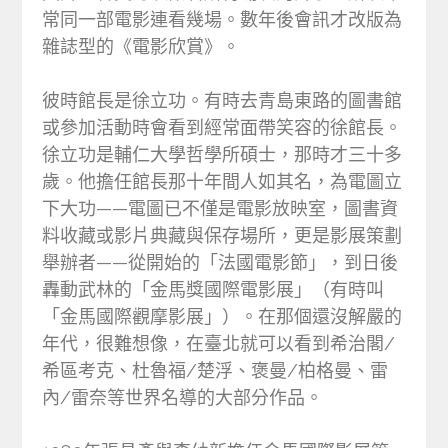
常同一部電影連看幾場。數年後會訊才改版為
雜誌型的《電影欣賞》。
彼時館長是徐立功。有時去青島東路的圖書館
或參加活動時會看到經常面帶笑容的徐館長。
徐立功是輔仁大學哲學所碩士，那時才三十多
歲。他擔任館長那十年間人如其名，為電圖立
下大功——電圖已不僅是電影放映室，圖書資
料收藏或影片典藏與保存場所，更是影展策劃
舉辦者——從開始的「法國電影節」，到日後
轟動武林的「金馬獎國際電影展」（有時叫
「金馬國際觀摩影展」）。在那個還沒解嚴的
年代，很難想像，在臺北就可以看到希治閣/
希區考克、杜魯福/楚浮、褒曼/柏格曼、雷
內/雷奈等世界名導的大部分作品。