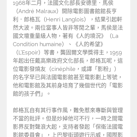
1968年二月，法國文化部長安德里．馬侯
（André Malraux）開除電影圖書館館長亨
利．郎格瓦（Henri Langlois），結果引起軒
然大波。兩位當事人皆非等閒之輩，馬侯是法
國文壇重量級人物，著有《人的境況》（La
Condition humaine）、《人的希望》
（L’Espoir）等書，龔固爾文學獎得主，1959
年起出任戴高樂政府文化部長，郎格瓦呢，這
位電影發燒友（cinéphile，或譯「影粉」）
的名字早已與法國電影館甚至電影劃上等號，
他和電影館及其前身培育了幾個世代的「電影
館的孩子們」。
郎格瓦自有其行事作風，難免惹來專斷與管理
不當的批評。但是炒掉他可不行，一時之間電
影界反對聲浪大起，支持者發起「保衛法國電
影館委員會」，上巴黎街頭遊行示威，國際影