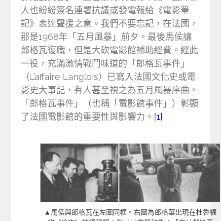
人也紛紛簽名連署抗議或發電報給《電影筆
記》表達聲援之意。我們不要忘記，在法國，
那是1968年「五月風暴」前夕。最後馬侯讓
郎格瓦復職，但是大砍電影館補助經費。經此
一役，充滿激情戰鬥味道的「郎格瓦事件」
（L’affaire Langlois）已寫入法國文化史或電
影史大事記，有人甚至視之為五月風暴序曲。
「郎格瓦事件」（也稱「電影館事件」）彰顯
了法國電影館的重要性與影響力。
[1]
▲馬侯與郎格瓦在左圖同框。右圖為郎格華出現在杜魯福