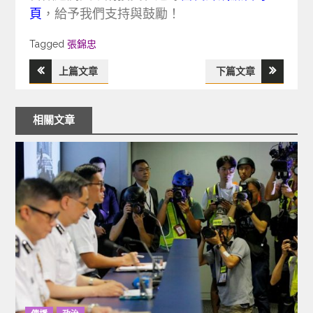
頁
，給予我們支持與鼓勵！
Tagged
Tagged
張錦忠
上篇文章
下篇文章
文
章
相關文章
導
覽