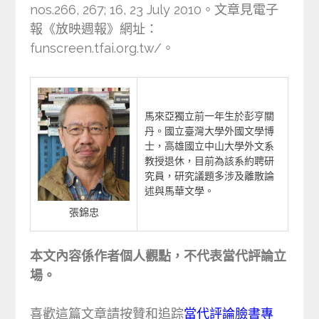
nos.266, 267; 16, 23 July 2010。文章見電子
報《放映週報》網址：
funscreen.tfai.org.tw/。
馬來亞獨立前一年生於彭亨關
丹。國立臺灣大學外國文學博
士，高雄國立中山大學外文系
教授退休，目前為該系約聘研
究員，研究議題多涉及離散論
述與馬華文學。
張錦忠
本文內容係作者個人觀點，不代表當代評論立
場。
喜歡這篇文章請按贊和追踪
當代評論臉書專