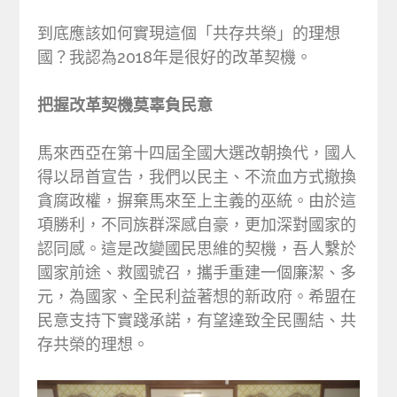
到底應該如何實現這個「共存共榮」的理想
國？我認為2018年是很好的改革契機。
把握改革契機莫辜負民意
馬來西亞在第十四屆全國大選改朝換代，國人
得以昂首宣告，我們以民主、不流血方式撤換
貪腐政權，摒棄馬來至上主義的巫統。由於這
項勝利，不同族群深感自豪，更加深對國家的
認同感。這是改變國民思維的契機，吾人繫於
國家前途、救國號召，攜手重建一個廉潔、多
元，為國家、全民利益著想的新政府。希盟在
民意支持下實踐承諾，有望達致全民團結、共
存共榮的理想。