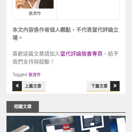
張濟作
本文內容係作者個人觀點，不代表當代評論立
場。
喜歡這篇文章請加入
當代評論臉書專頁
，給予
我們支持與鼓勵！
Tagged
Tagged
張濟作
上篇文章
下篇文章
文
章
相關文章
導