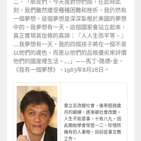
二、「朋友們，今天我對你們說，在此時此
刻，我們雖然遭受種種困難和挫折，我仍然有
一個夢想。這個夢想是深深紮根於美國的夢想
中的。我夢想有一天，這個國家會站立起來，
真正實現其信條的真諦：『人人生而平等。』
……我夢想有一天，我的四個孩子將在一個不是
以他們的膚色，而是以他們的品格優劣來評價
他們的國度裡生活。……」——馬丁•路德•金，
《我有一個夢想》，1963年8月28日。
曾立志改變社會，後來經過歲
月的磨練，逐漸被社會改變。
人生不如意事，十有八九，因
此開始學會常思一二，珍惜所
擁有的人事物。目前從事文教
工作。