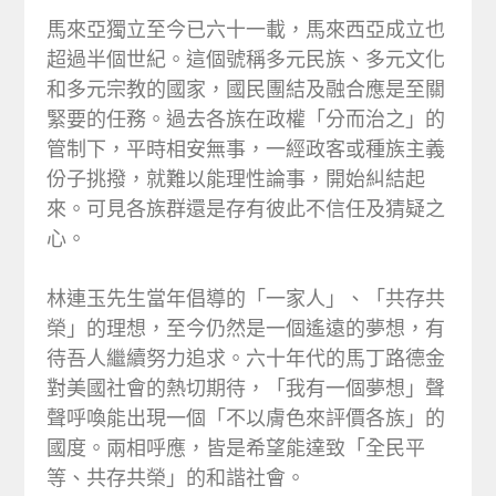
馬來亞獨立至今已六十一載，馬來西亞成立也
超過半個世紀。這個號稱多元民族、多元文化
和多元宗教的國家，國民團結及融合應是至關
緊要的任務。過去各族在政權「分而治之」的
管制下，平時相安無事，一經政客或種族主義
份子挑撥，就難以能理性論事，開始糾結起
來。可見各族群還是存有彼此不信任及猜疑之
心。
林連玉先生當年倡導的「一家人」、「共存共
榮」的理想，至今仍然是一個遙遠的夢想，有
待吾人繼續努力追求。六十年代的馬丁路德金
對美國社會的熱切期待，「我有一個夢想」聲
聲呼喚能出現一個「不以膚色來評價各族」的
國度。兩相呼應，皆是希望能達致「全民平
等、共存共榮」的和諧社會。