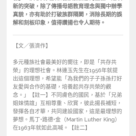
新的突破，除了傳播母語教育理念與獨中辦學
真貌，亦有助於打破族群隔閡，消除長期的誤
解和刻板印象，值得讚揚也令人期待。
【文／張濟作】
多元種族社會最美好的嚮往，即是「共存共
榮」的理想社會。林連玉先生在1956年就提
出這個理想，希望能「為我們的子子孫孫打好
友愛與合作的基礎，培養起共存共榮的觀
念。」【註一】不同膚色的國民，基於「兄弟
姐妹情誼」互相尊重、欣賞，彼此揚長補短，
發揮各自才華，共同建設國家，這是最理想的
夢想。馬丁•路德•金（Martin Luther King）
在1963年就如此高喊。【註二】