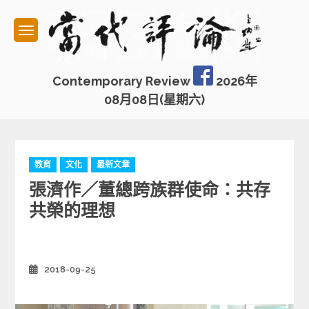
Skip
to
content
Contemporary Review
2026年
08月08日(星期六)
C
教育
文化
最新文章
a
張濟作／董總跨族群使命：共存
t
e
共榮的理想
g
o
r
i
2018-09-25
Posted
e
on
s