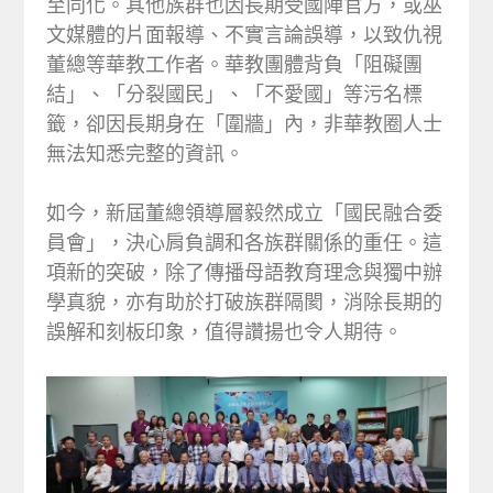
至同化。其他族群也因長期受國陣官方，或巫
文媒體的片面報導、不實言論誤導，以致仇視
董總等華教工作者。華教團體背負「阻礙團
結」、「分裂國民」、「不愛國」等污名標
籤，卻因長期身在「圍牆」內，非華教圈人士
無法知悉完整的資訊。
如今，新屆董總領導層毅然成立「國民融合委
員會」，決心肩負調和各族群關係的重任。這
項新的突破，除了傳播母語教育理念與獨中辦
學真貌，亦有助於打破族群隔閡，消除長期的
誤解和刻板印象，值得讚揚也令人期待。