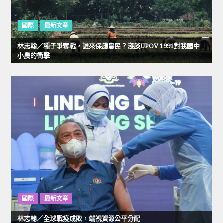
國際
最新文章
林志翰／種子爭奪戰，誰來保護農民？淺談UPOV 1991對我國中
小農的衝擊
國際
最新文章
林志翰／全球戰疫成敗，端視資源公平分配