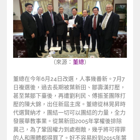
（來源：
董總
）
董總在今年6月24日改選，人事幾番新。7月7
日複選後，過去長期被葉新田、鄒壽漢打壓，
甚至葉鄒下臺後，再遭劉利民、傅振荃團隊打
壓的陳大錦，出任新屆主席。董總從林晃昇時
代選賢納才，團結一切可以團結的力量，全力
發展華教事業。從葉新田2005年掌權後排除
異己，為了鞏固權力到處樹敵，幾乎將可得罪
的人和團體都得罪了。好不容易盼到2015年葉