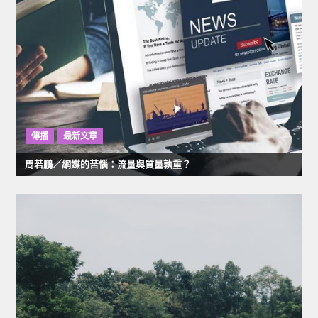
覽
傳播
最新文章
周若鵬／網媒的苦惱：流量與質量孰重？