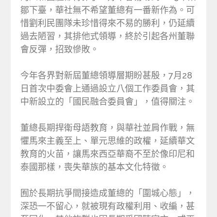
鄒下臺，華社無不希望董總有一番新作為。可
惜劉利民團隊未珍惜得來不易的勝利，仍延續
過去陋習，其排他式領導，終於引起各州董聯
會反彈，招致慘敗。
今年各界對新屆董總領導層期盼甚殷，7月28
日首次中委會上通過設立八個工作委員會，其
中新設立的「國民融合委員會」，值得關注。
董總長期捍衛母語教育，與華社並肩作戰，無
懼馬來主義至上、單元思維的政權，延續華文
教育的火苗，讓馬來西亞華裔不至於像印尼和
泰國那樣，喪失華族的基本文化特徵。
囿於長期抗爭間接造成董總的「圍城心態」，
深恐一不留心，就被現有政權利用、收編，甚