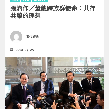
a
張濟作／董總跨族群使命：共存
t
e
共榮的理想
g
o
r
i
Author
當代評論
e
s
2018-09-25
Posted
on