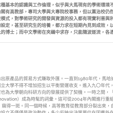
這種基本的認識與工作倫理，似乎與大馬現有的學術環境
內閣有高教部，專司大學與大專院校事務，但以黨治校仍
校模式，對學術研究的開發與資源的投入都有現實利害與
的設定，甚至研究生的培養，都力求在短期內見到成效，
批的博士；而中文學術在夾縫中求存，只能隨波逐流，各
出原產品的貿易方式賺取外匯。一直到1980年代，馬
國立大學不得不增加招生以平衡營運收支。進入九〇年代
為大學朝向科研方向的發展提供了契機。一時之間，「研究與
（innovation）成為時髦的詞彙。這可從2004年內閣
部」窺得一斑。同一個時候，高等教育從教育部分裂出來
的設立不僅僅是政治動作，多少反映出決策單位在因應外