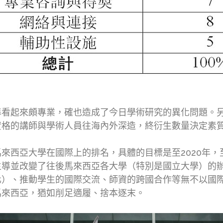
準看起來頗專業，確也造成了今日學術研究的異化問題。
資格的講師與學術人員往海內外深造，終衍生數量決定素
來西亞大學在國際上的排名，具體的目標是至2020年
主導並改變了往後馬來西亞各大學（特別是國立大學）的
化）、推動學生的國際交流、師資的跨國合作等無不以國
馬來西亞，猶如削足適履、捨本逐末。