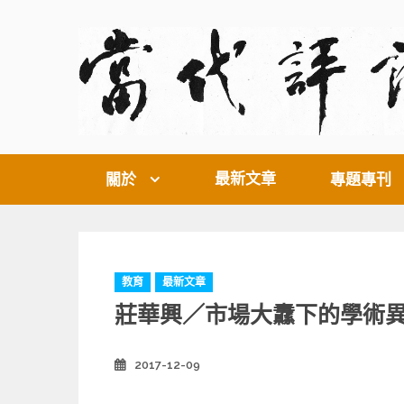
Skip
to
content
最新文章
關於
專題專刊
C
教育
最新文章
a
莊華興／市場大纛下的學術
t
e
g
2017-12-09
Posted
o
on
r