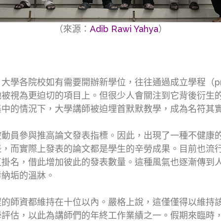
（來源：
Adib Rawi Yahya
）
大學各院校如有需要開辦新學位，往往通過成立學程（pr
他被視為更迫切的項目上。但很少人會關注到它背後衍生
集中的情況下，大學講師被迫埋首默默教學，成為名符其
被動員參與推高論文發表指標。因此，出現了一種不健康
表，而實際上發表的論文都是學生的辛勞成果。目前也流
互掛名，借此增加彼此的發表數量。這種風氣也逐漸傳到
污納垢的溫牀。
程的師資都維持在十位以內。嚴格上說，這僅僅得以維持
學評估，以此為講師們的年終工作業績之一。假期來臨時