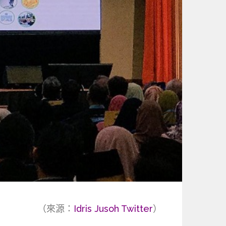
（來源：
Idris Jusoh Twitter
）