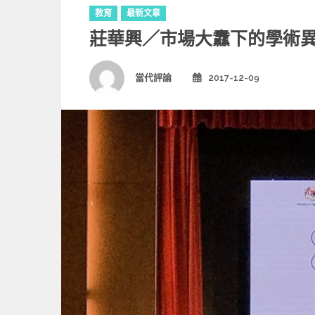
C
教育
最新文章
a
莊華興／市場大纛下的學術
t
e
g
Author
當代評論
2017-12-09
Posted
o
on
r
i
e
s