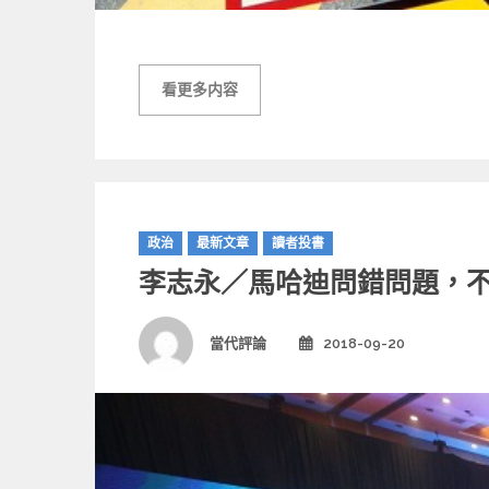
看更多内容
C
政治
最新文章
讀者投書
a
李志永／馬哈迪問錯問題，
t
e
g
Author
當代評論
2018-09-20
Posted
o
on
r
i
e
s