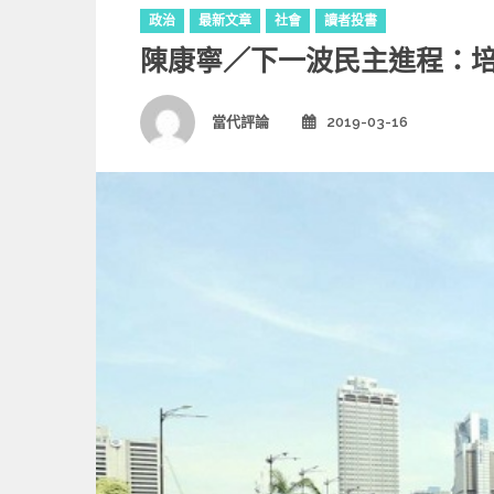
C
政治
最新文章
社會
讀者投書
a
陳康寧／下一波民主進程：
t
e
g
Author
當代評論
2019-03-16
Posted
o
on
r
i
e
s