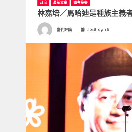
C
政治
最新文章
讀者投書
a
林嘉培／馬哈迪是種族主義
t
e
g
Author
當代評論
2018-09-16
Posted
o
on
r
i
e
s