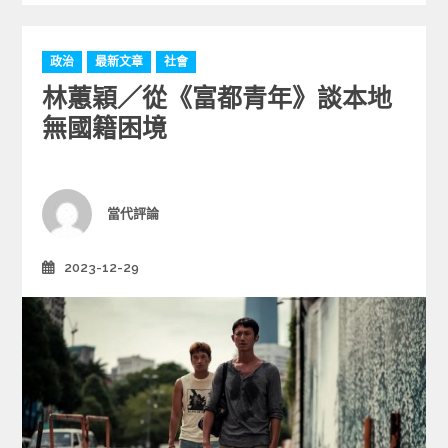
C
政治
最新文章
社會
a
林蕙穎／從《富都青年》談本地
t
e
無國籍困境
g
o
r
i
Author
當代評論
e
s
2023-12-29
Posted
on