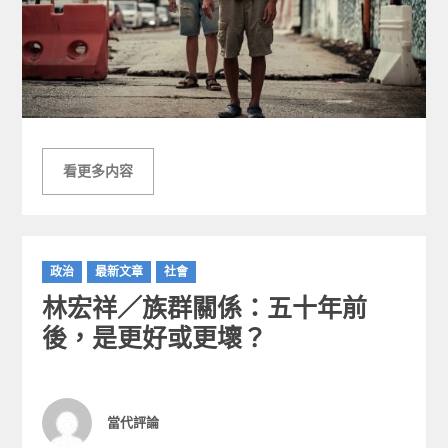
看更多内容
C
政治
最新文章
社會
a
林宏祥／族群關係：五十年前
t
e
後，是更好或更壞？
g
o
r
i
Author
當代評論
e