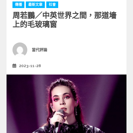
C
傳播
最新文章
社會
a
周若鵬／中英世界之間，那道墻
t
e
上的毛玻璃窗
g
o
r
i
Author
當代評論
e
s
2023-11-28
Posted
on