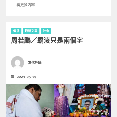
看更多内容
C
傳播
最新文章
社會
a
周若鵬／霸淩只是兩個字
t
e
g
o
r
Author
當代評論
i
e
2023-05-19
Posted
s
on