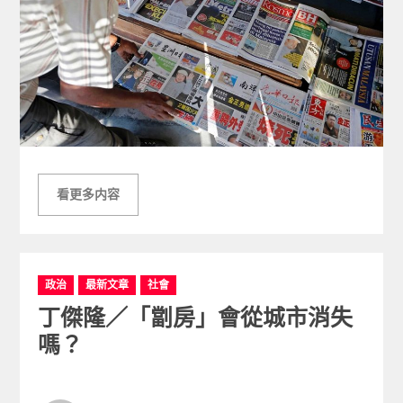
看更多内容
C
政治
最新文章
社會
a
丁傑隆／「劏房」會從城市消失
t
e
嗎？
g
o
r