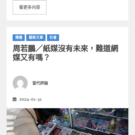
看更多内容
C
傳播
最新文章
社會
a
周若鵬／紙媒沒有未來，難道網
t
e
媒又有嗎？
g
o
r
i
Author
當代評論
e
s
2024-01-31
Posted
on