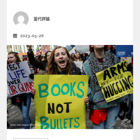
o
r
i
Author
當代評論
e
s
2023-05-26
Posted
on