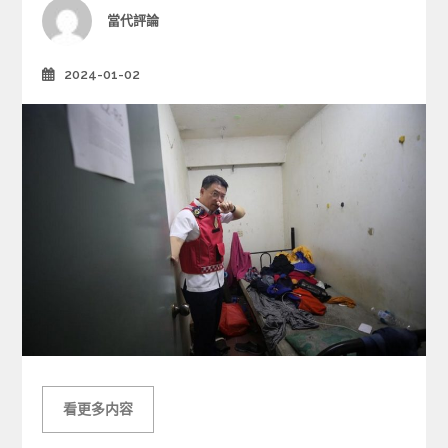
i
Author
當代評論
e
s
2024-01-02
Posted
on
看更多内容