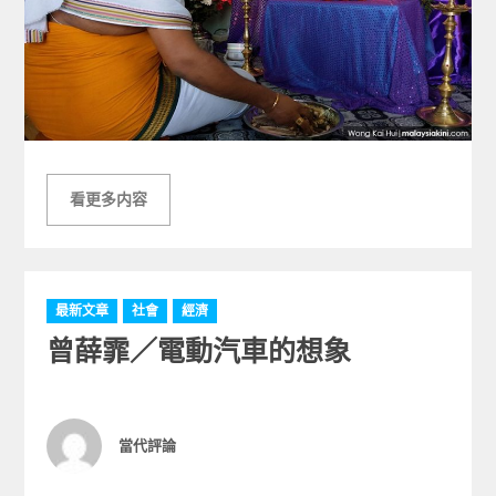
看更多内容
C
最新文章
社會
經濟
a
曾薛霏／電動汽車的想象
t
e
g
o
r
Author
當代評論
i
e