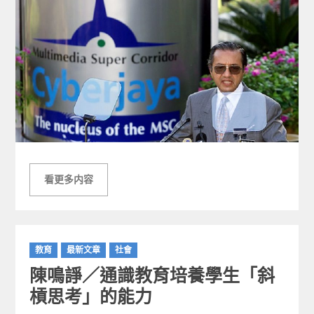
看更多内容
C
教育
最新文章
社會
a
陳鳴諍／通識教育培養學生「斜
t
e
槓思考」的能力
g