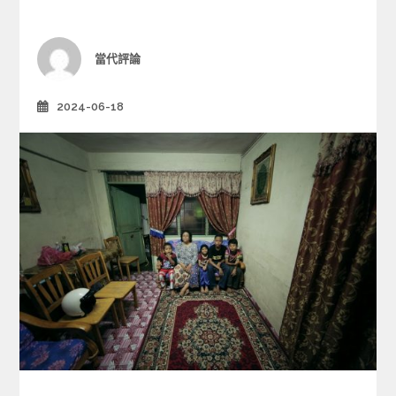
e
g
o
r
Author
當代評論
i
e
2024-06-18
Posted
s
on