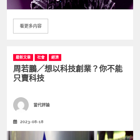
看更多内容
C
最新文章
社會
經濟
a
周若鵬／想以科技創業？你不能
t
e
只賣科技
g
o
r
i
Author
當代評論
e
s
2023-08-18
Posted
on