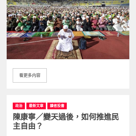
看更多内容
C
政治
最新文章
讀者投書
a
陳康寧／變天過後，如何推進民
t
e
主自由？
g