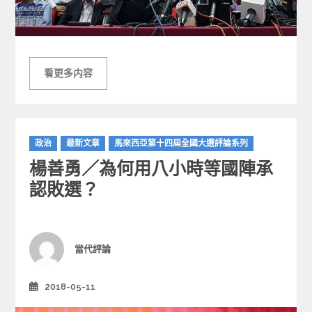
看更多内容
C
政治
最新文章
馬來西亞第十四屆全國大選評論系列
a
楊善勇／為何用八小時等國陣承
t
e
認敗選？
g
o
r
i
Author
當代評論
e
s
2018-05-11
Posted
on