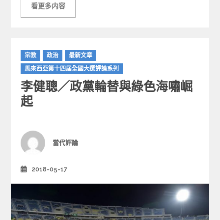
看更多内容
C
宗教
政治
最新文章
a
馬來西亞第十四屆全國大選評論系列
t
李健聰／政黨輪替與綠色海嘯崛
e
g
起
o
r
i
e
Author
當代評論
s
2018-05-17
Posted
on