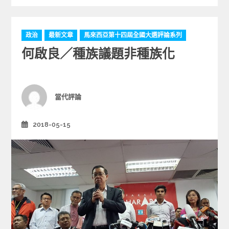
C
政治
最新文章
馬來西亞第十四屆全國大選評論系列
a
何啟良／種族議題非種族化
t
e
g
o
r
Author
當代評論
i
e
2018-05-15
Posted
s
on