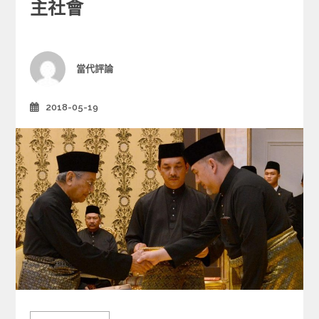
e
主社會
g
o
r
i
Author
當代評論
e
s
2018-05-19
Posted
on