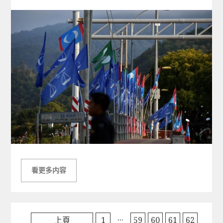
on
看更多内容
...
上頁
1
59
60
61
62