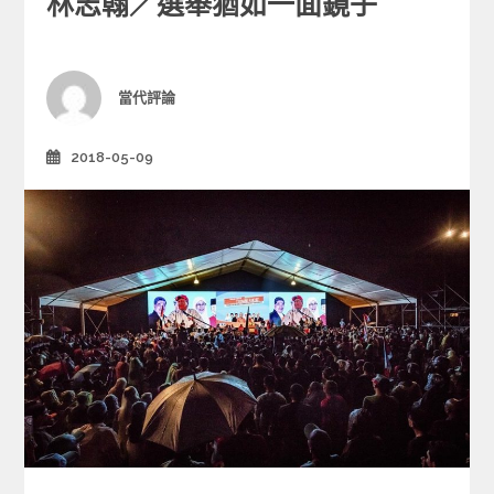
林志翰／選舉猶如一面鏡子
t
e
g
o
r
Author
當代評論
i
e
2018-05-09
Posted
s
on