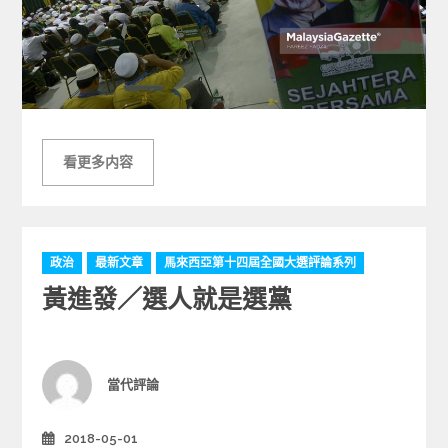
看更多内容
C
政治
最新文章
馬來西亞第十四屆全國大選評論系列
a
黃進發／選人就是選黨
t
e
g
o
r
Author
當代評論
i
e
2018-05-01
Posted
s