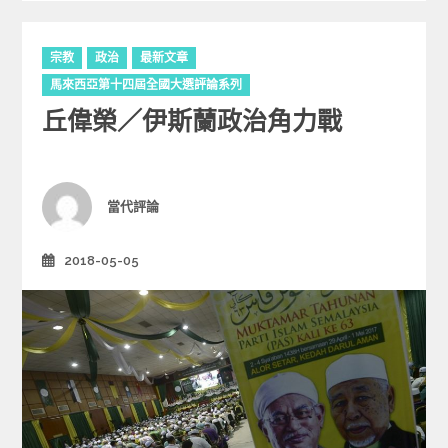
C
宗教
政治
最新文章
a
馬來西亞第十四屆全國大選評論系列
t
丘偉榮／伊斯蘭政治角力戰
e
g
o
r
i
Author
當代評論
e
s
2018-05-05
Posted
on