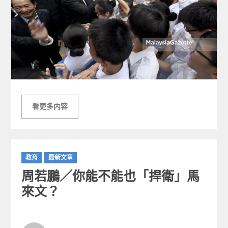
看更多内容
C
教育
最新文章
a
周若鵬／你能不能也「捍衛」馬
t
e
來文？
g
o
r