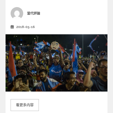
o
r
i
Author
當代評論
e
s
2018-05-16
Posted
on
看更多内容