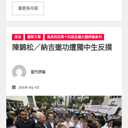
看更多内容
C
政治
最新文章
馬來西亞第十四屆全國大選評論系列
a
陳錦松／納吉邀功遭獨中生反撲
t
e
g
o
r
Author
當代評論
i
e
2018-05-07
Posted
s
on