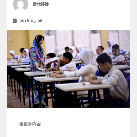
i
Author
當代評論
e
s
2018-05-06
Posted
on
看更多内容