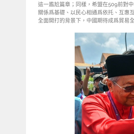
這一尷尬篇章；同樣，希盟在509前對
關係爲基礎、以民心相通爲依托、互惠
全面開打的背景下，中國期待成爲貿易