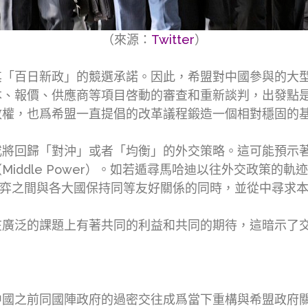
（來源：
Twitter
）
其「百日新政」的競選承諾。因此，希盟對中國參與的大
本、報價、供應商等項目啓動的審查和重新談判，出發點
政權，也爲希盟一直提倡的改革議程鍛造一個相對穩固的
或將回歸「對沖」或者「均衡」的外交策略。這可能預示
iddle Power）。如若遁尋馬哈迪以往外交政策的
博弈之間與各大國保持同等友好關係的同時，並從中尋求
在廣泛的課題上有著共同的利益和共同的期待，這暗示了
中國之前同國陣政府的過密交往成爲當下重構與希盟政府