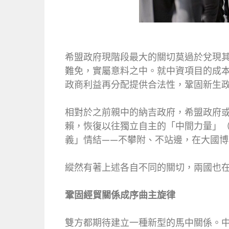
希盟政府現階段最大的關切莫過於兌現
難免，實屬意料之中。就中資項目的成
政商利益再分配提供合法性，鞏固新生
相對於之前親中的納吉政府，希盟政府
賴，恢復以往獨立自主的「中間力量」（M
義」情結——不攀附、不站邊，在大國
縱然有著上述各自不同的關切，兩國也
鞏固經貿關係成序曲主旋律
雙方都期待建立一種新型的馬中關係。