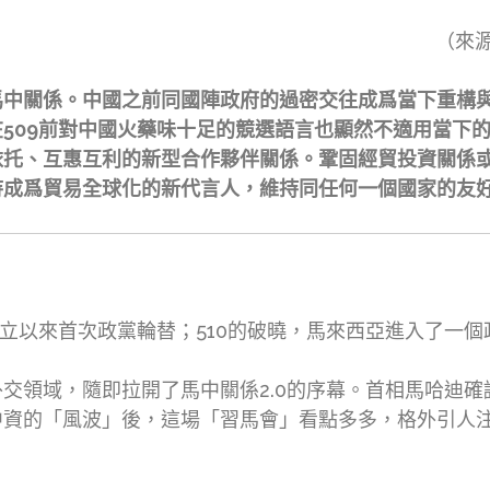
（來
馬中關係。中國之前同國陣政府的過密交往成爲當下重構
509前對中國火藥味十足的競選語言也顯然不適用當下
依托、互惠互利的新型合作夥伴關係。鞏固經貿投資關係
待成爲貿易全球化的新代言人，維持同任何一個國家的友
獨立以來首次政黨輪替；510的破曉，馬來西亞進入了一
交領域，隨即拉開了馬中關係2.0的序幕。首相馬哈迪確
中資的「風波」後，這場「習馬會」看點多多，格外引人