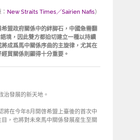
源：
New Straits Times／Sairien Nafis
）
與希盟政府關係中的絆脚石，中國急需翻
的語境，因此雙方都迫切建立一種以持續
或將成爲馬中關係序曲的主旋律，尤其在
好經貿關係則顯得十分重要。
個政治發展的新天地。
認將在今年8月開啓希盟上臺後的首次中
注目，也將對未來馬中關係發展産生至關