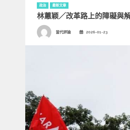
C
政治
最新文章
a
林蕙颖／改革路上的障礙與
t
e
g
Author
當代評論
2026-01-23
Posted
o
on
r
i
e
s