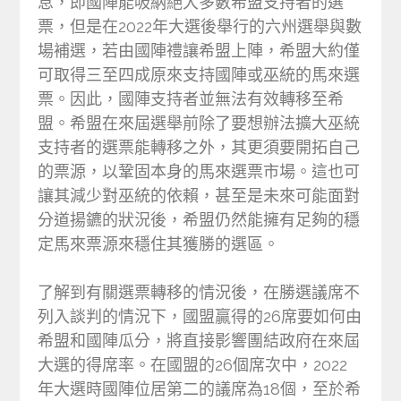
息，即國陣能吸納絕大多數希盟支持者的選
票，但是在2022年大選後舉行的六州選舉與數
場補選，若由國陣禮讓希盟上陣，希盟大約僅
可取得三至四成原來支持國陣或巫統的馬來選
票。因此，國陣支持者並無法有效轉移至希
盟。希盟在來屆選舉前除了要想辦法擴大巫統
支持者的選票能轉移之外，其更須要開拓自己
的票源，以鞏固本身的馬來選票市場。這也可
讓其減少對巫統的依賴，甚至是未來可能面對
分道揚鑣的狀況後，希盟仍然能擁有足夠的穩
定馬來票源來穩住其獲勝的選區。
了解到有關選票轉移的情況後，在勝選議席不
列入談判的情況下，國盟贏得的26席要如何由
希盟和國陣瓜分，將直接影響團結政府在來屆
大選的得席率。在國盟的26個席次中，2022
年大選時國陣位居第二的議席為18個，至於希