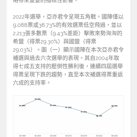
略帶來重要的指標性影響。
2022年選舉，亞亦君令呈現五角戰。國陣僅以
9,088票或38.73%的有效選票低空飛過，並以
2,213張多數票（9.43%差距）擊敗來勢洶洶的
希盟（得票29.30%）與國盟（得票
29.03%）。圖（一）顯示國陣在本次亞亦君令
補選與過去六次選舉的表現。其自2004年取
得七成五支持的壓倒性勝利後，連續四屆選舉
得票呈現下跌的趨勢，直至本次補選得票重返
六成的支持率。