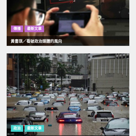
傳播
最新文章
黃書琪／看破政治媒體的風向
政治
最新文章