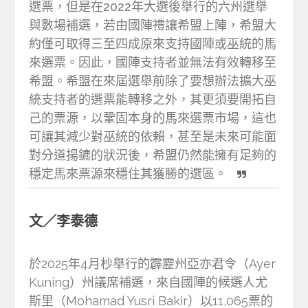
選票，但是在2022年大選後舉行的六州選舉
與數場補選，若由國陣禮讓希盟上陣，希盟大
約僅可取得三至四成原來支持國陣或巫統的馬
來選票。因此，國陣支持者並無法有效轉移至
希盟。希盟在來屆選舉前除了要想辦法擴大巫
統支持者的選票能轉移之外，其更須要開拓自
己的票源，以鞏固本身的馬來選票市場，這也
可讓其減少對巫統的依賴，甚至是未來可能面
對分道揚鑣的狀況後，希盟仍然能擁有足夠的
穩定馬來票源來穩住其獲勝的選區。
文／李泰德
於2025年4月杪舉行的霹靂州亞亦君令（Ayer
Kuning）州議席補選，來自國陣的候選人尤
斯里（Mohamad Yusri Bakir）以11,065票的