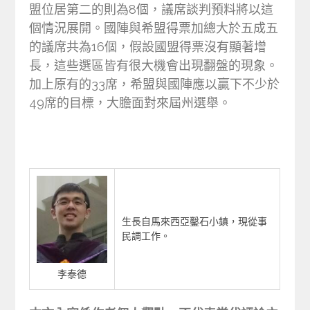
盟位居第二的則為8個，議席談判預料將以這
個情況展開。國陣與希盟得票加總大於五成五
的議席共為16個，假設國盟得票沒有顯著增
長，這些選區皆有很大機會出現翻盤的現象。
加上原有的33席，希盟與國陣應以贏下不少於
49席的目標，大膽面對來屆州選舉。
生長自馬來西亞鑿石小鎮，現從事
民調工作。
李泰德