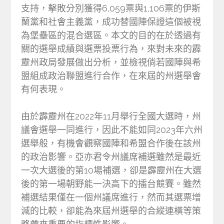
支持，擊敗分別獲得6,059票與1,106票的伊斯
蘭黨和社會主義黨，成功替國陣保證這個被視
為堡壘區的混合選區。本文的目的在於透過有
關的選舉成績與選票投票行為，來對未來的霹
靂州政局發展做出分析，並檢視倘若國陣與希
盟組成政治聯盟進行合作，在來屆的州選舉會
有何表現。
由於霹靂州在2022年11月舉行全國大選時，州
議會選舉一同進行，因此不能如同2023年六州
選舉般，有機會觀察國陣和希盟合作後在該州
的政治影響。亞亦君令州議席補選雖然是最近
一次大選後的第10場補選，卻是霹靂州在大選
後的第一場朝野能一決高下的擂台競賽。雖然
補選結果僅在一個州議席進行，然而其選票增
減的比較，卻能為來屆州選舉的合縱連橫等策