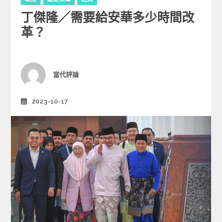
a
丁傑隆／需要給安華多少時間改
t
e
革？
g
o
r
i
Author
當代評論
e
s
2023-10-17
Posted
on