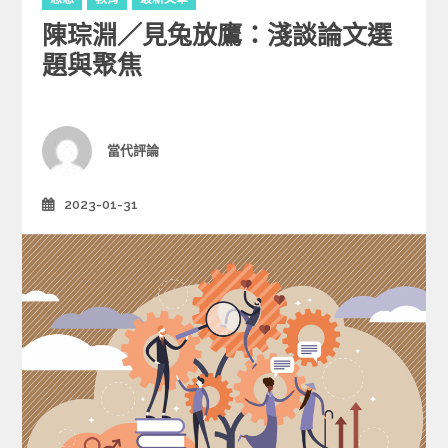
a
陳琮淵／見兔放鷹：淺談論文選
t
e
題與聚焦
g
o
r
i
Author
當代評論
e
s
2023-01-31
Posted
on