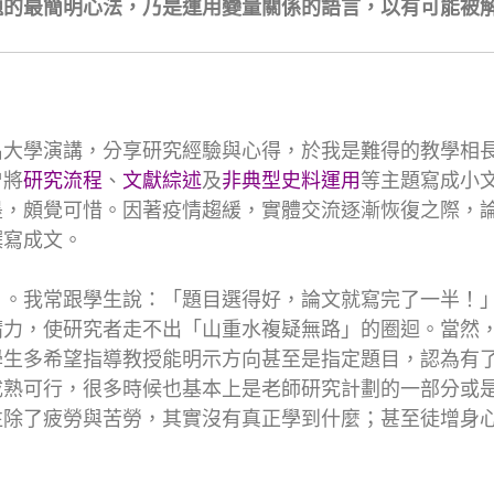
題的最簡明心法，乃是運用變量關係的語言，以有可能被
名大學演講，分享研究經驗與心得，於我是難得的教學相
曾將
研究流程
、
文獻綜述
及
非典型史料運用
等主題寫成小
墨，頗覺可惜。因著疫情趨緩，實體交流逐漸恢復之際，
撰寫成文。
）。我常跟學生說：「題目選得好，論文就寫完了一半！
精力，使研究者走不出「山重水複疑無路」的圈迴。當然
學生多希望指導教授能明示方向甚至是指定題目，認為有
成熟可行，很多時候也基本上是老師研究計劃的一部分或
往除了疲勞與苦勞，其實沒有真正學到什麼；甚至徒增身