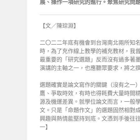
展、操作一項研究的進行。聚焦研究問
【文／陳琮淵】
二〇二二年底有機會到台灣南北兩所知
時，為了充作線上教學的補充教材，我
最重要的「研究選題」反而沒有過多著
演講的主軸之一，也應聽眾要求，將之
選題確實是論文寫作的關鍵（沒有之一
鷹、爭取時效，有時也得耗費大量時間
源及機運差異。就學位論文而言，一般
文。只是「命題作文」的選題固然相對
興趣與熱情能堅持到底。文憑到手後往
一】