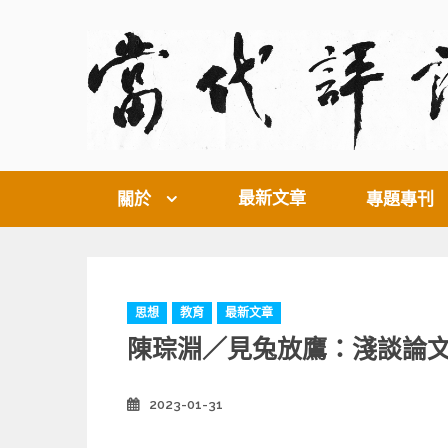
Skip
to
content
最新文章
關於
專題專刊
C
思想
教育
最新文章
a
陳琮淵／見兔放鷹：淺談論
t
e
g
2023-01-31
Posted
o
on
r