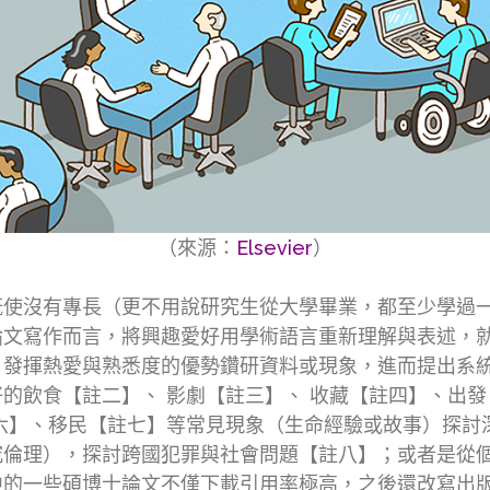
（來源：
Elsevier
）
既使沒有專長（更不用說研究生從大學畢業，都至少學過
論文寫作而言，將興趣愛好用學術語言重新理解與表述，
，發揮熱愛與熟悉度的優勢鑽研資料或現象，進而提出系
的飲食【註二】、 影劇【註三】、 收藏【註四】、出
六】、移民【註七】等常見現象（生命經驗或故事）探討
究倫理），探討跨國犯罪與社會問題【註八】；或者是從
中的一些碩博士論文不僅下載引用率極高，之後還改寫出