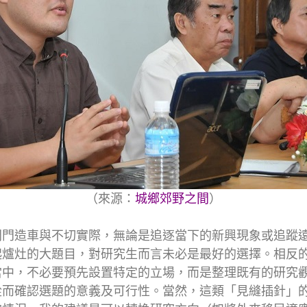
（來源：
城鄉郊野之間
）
閉門造車與不切實際，無論是追逐當下的新興現象或追蹤
起爐灶的大題目，對研究生而言未必是最好的選擇。相反
當中，不必要預先設置特定的立場，而是整理既有的研究
從而確認選題的意義及可行性。當然，這類「見縫插針」