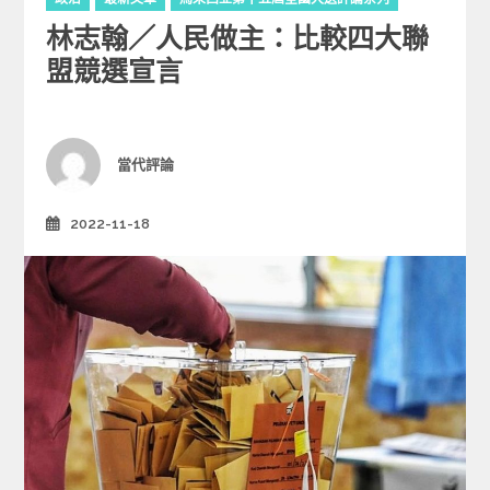
a
林志翰／人民做主：比較四大聯
t
e
盟競選宣言
g
o
r
i
Author
當代評論
e
s
2022-11-18
Posted
on