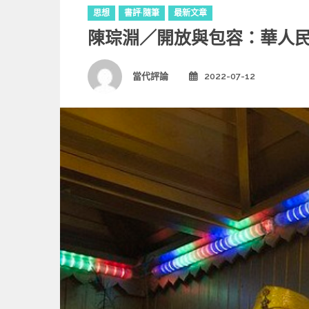
C
思想
書評·隨筆
最新文章
a
陳琮淵／開放與包容：華人
t
e
g
Author
當代評論
2022-07-12
Posted
o
on
r
i
e
s