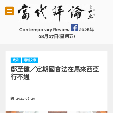
Skip
to
content
Contemporary Review
2026年
08月07日(星期五)
C
政治
最新文章
a
鄭至健／定期國會法在馬來西亞
t
e
行不通
g
o
r
i
2021-08-20
Posted
e
on
s