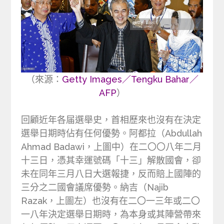
（來源：
Getty Images／Tengku Bahar／
AFP
）
回顧近年各届選舉史，首相歷來也沒有在決定
選舉日期時佔有任何優勢。阿都拉（Abdullah
Ahmad Badawi，上圖中）在二〇〇八年二月
十三日，憑其幸運號碼「十三」解散國會，卻
未在同年三月八日大選報捷，反而賠上國陣的
三分之二國會議席優勢。納吉（Najib
Razak，上圖左）也沒有在二〇一三年或二〇
一八年決定選舉日期時，為本身或其陣營帶來