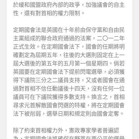
於緩和國盟政府內部的政爭，加強議會的自主
性，還有對首相的權力限制。
定期國會法是英國在十年前由保守黨和自由民
主黨組成的聯合政府通過的法案，二〇一二年
正式生效。在定期國會法下，國會的任期將明
確劃定為屆期五年，往後的大選則固定在上一
屆大選後的第五年的五月第一個星期四。倘若
英國要在定期國會法下提前閃電選舉，必須獲
得下議院三分之二議員支持，又或者國會在通
過對首相不信任動議後十四天，沒有任何一位
議員可在下議院獲得多數支持。換言之，首相
尋求元首解散國會閃選的特權，將在定期國會
法下被削弱，選舉日期和規定則由國會定奪。
除了約束首相權力外，憲政專家學者普遍認
為，定期國會法將確保在野黨在更公平的選舉