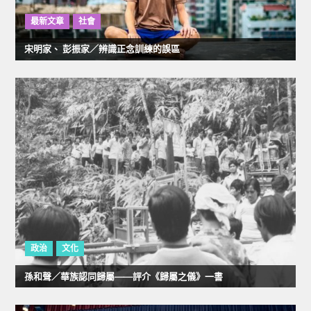
最新文章
社會
宋明家、 彭振家／辨識正念訓練的誤區
政治
文化
孫和聲／華族認同歸屬——評介《歸屬之儀》一書