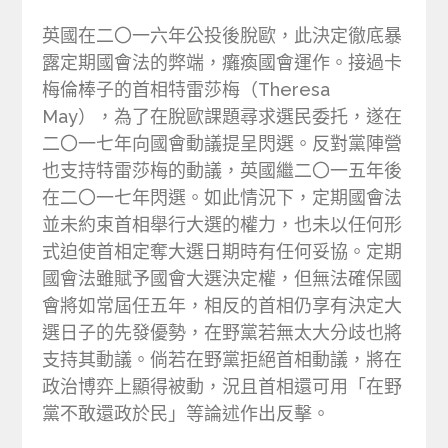
英國在二〇一六年公投後脫歐，此決定徹底暴
露定期國會法的弊端，癱瘓國會運作。接過卡
梅倫棒子的首相特雷莎梅（Theresa
May），為了在脫歐課題尋求選民委托，遂在
二〇一七年向國會動議提呈閃選。反對黨陣營
也支持特雷莎梅的動議，英國繼二〇一五年後
在二〇一七年閃選。如此情況下，定期國會法
並未約束首相舉行大選的權力，也未以任何形
式迫使首相定奪大選日期時有任何妥協。定期
國會法雖賦予國會大選決定權，但無法確保國
會將如常屆任五年，相反的首相仍享有決定大
選日子的先發優勢，在野黨若無太大分歧也將
支持其動議。倘若在野黨拒絕首相動議，將在
政治博弈上顯得被動，況且首相還可用「在野
黨不敢還政於民」等論述作出反擊。