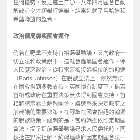
任何優勢，反之遲至二〇一八年四月國會自動
解散前夕才願舉行選舉，結果造就了馬哈迪和
希望聯盟的整合。
政治僵局癱瘓國會運作
倘若在野黨不支持首相選舉動議，又向政府一
切立法和政策說不，這就會癱瘓國會運作，令
人民厭惡政治。從特雷莎梅接過相位的約翰遜
（Boris Johnson）在脫歐立法上，依然無法
在國會得到多數支持。英國慣有制度下，倘若
首相或政府在重要決策無法得到國會支持，首
相將請示君主解散國會，讓選舉來決定政府之
前建議的重要決策。在野黨在國會拒絕約翰遜
的脫歐政策，諷刺的是，當約翰遜依照定期國
會法，提呈提前選舉動議尋求人民委托時，同
樣遭在野黨拒絕。約翰遜政府因定期國會法一