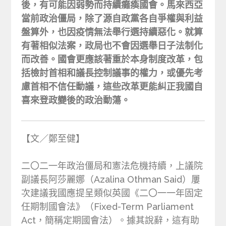
後，有可能因弱勢而持續癱瘓國會。馬來西亞
當前政治僵局，除了源自政黨各自爭權與利益
盤算外，也因疫情無法舉行選持續惡化。就算
有著相似法案，政局也不會因選舉日子法制化
而改善。國會更應該著重於本身制度改革，包
括檢討首相和議長控制議事的權力，或優先考
慮首相不信任動議，這些改革更能糾正我國自
喜來登政變後的政治動蕩。
【文／鄭至健】
二〇二一年政治僵局和憲法危機持續，上議院
副議長阿莎麗娜（Azalina Othman Said）屢
次建議我國應提呈類似英國《二〇一一年固定
任期制國會法》（Fixed-Term Parliament
Act，簡稱定期國會法）。據其說辭，這有助