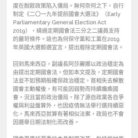
度在脫歐政策陷入僵局。無何奈何之下，自行
制定《二〇一九年提前國會大選法》（Early
Parliamentary General Election Act
2019），繞過定期國會法三分之二議員支持
的嚴苛條件。這也為何保守黨和工黨在2019
年英國大選競選宣言，提出廢除定期國會法。
回到馬來西亞，副議長阿莎麗娜以政治穩定為
由提出定期國會法，但如本文提及，定期國會
法並不如預期般確保政治穩定，首相失去解散
國會主動權後，有可能因弱勢而持續癱瘓國
會。況且當前政治僵局，除了源自政黨各自爭
權與利益盤算外，也因疫情無法舉行選持續惡
化。馬來西亞就算有著相似法案，政局也不會
因選舉日期法制化而改善。