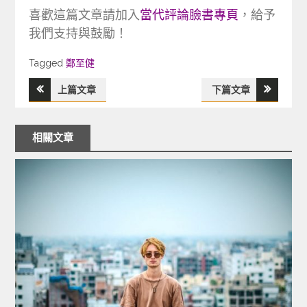
喜歡這篇文章請加入
當代評論臉書專頁
，給予
我們支持與鼓勵！
Tagged
Tagged
鄭至健
上篇文章
下篇文章
文
章
相關文章
導
覽