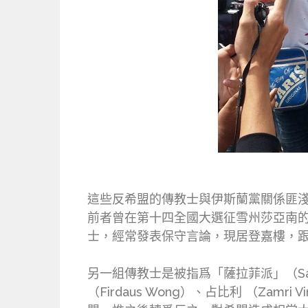
這些反希盟的傳教士與伊斯蘭黨關係匪淺，如阿末杜
前者曾在第十四全國大選征雪州莎亞南
士，經常發表保守言論，現居登嘉樓，
另一組傳教士是被指爲「薩拉菲派」（Sala
（Firdaus Wong）、占比利 （Zam