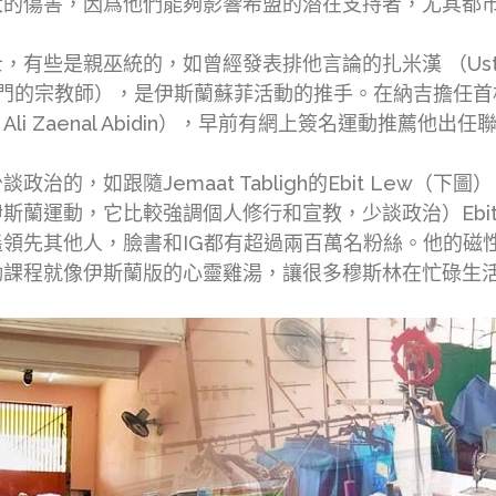
大的傷害，因爲他們能夠影響希盟的潜在支持者，尤其都
是親巫統的，如曾經發表排他言論的扎米漢 （Ustaz Za
籍也門的宗教師），是伊斯蘭蘇菲活動的推手。在納吉擔任
li Zaenal Abidin），早前有網上簽名運動推薦他出
，如跟隨Jemaat Tabligh的Ebit Lew（下圖）。
蘭運動，它比較強調個人修行和宣教，少談政治）Ebit
領先其他人，臉書和IG都有超過兩百萬名粉絲。他的磁
勵課程就像伊斯蘭版的心靈雞湯，讓很多穆斯林在忙碌生