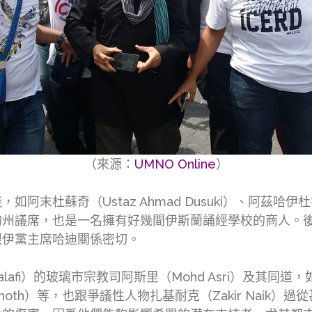
（來源：
UMNO Online
）
蘇奇（Ustaz Ahmad Dusuki）、阿茲哈伊杜魯斯 （
的州議席，也是一名擁有好幾間伊斯蘭誦經學校的商人。
跟伊黨主席哈迪關係密切。
fi）的玻璃市宗教司阿斯里（Mohd Asri）及其同道，如羅
ri Vinoth）等，也跟爭議性人物扎基耐克（Zakir Na