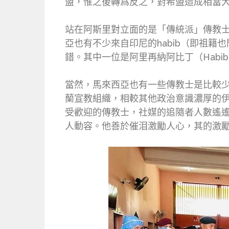
盟，惟之後轉爲反之，對希盟造成相當
站在阿斯里對立面的是「傳統派」傳教士，有些
亞也有不少來自印尼的habib（即祖
錯。其中一位是阿里再納阿比丁（Habib A
當然，馬來西亞也有一些傳教士是比較少談政治的
蘭宣教組織，相較其他政治意識濃厚的伊斯
受歡迎的傳教士，社媒的追隨者人數遙遙
人動容。他善於催泪激勵人心，其的激