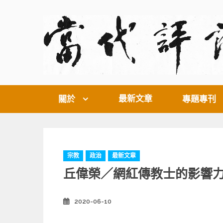
Skip
to
content
最新文章
關於
專題專刊
C
宗教
政治
最新文章
a
丘偉榮／網紅傳教士的影響
t
e
g
2020-06-10
Posted
o
on
r