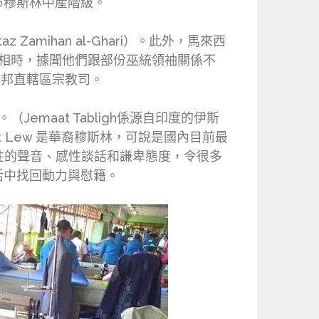
市穆斯林中産階級。
mihan al-Ghari）。此外，馬來西
首相時，據聞他們跟部份巫統領袖關係不
任聯邦直轄區宗教司。
（Jemaat Tabligh係源自印度的伊斯
 Lew 是華裔穆斯林，可說是國內目前最
性的聲音、感性談話和謙卑態度，令很多
活中找回動力與慰籍。