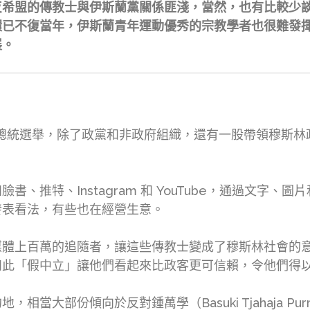
反希盟的傳教士與伊斯蘭黨關係匪淺，當然，也有比較少
環已不復當年，伊斯蘭青年運動優秀的宗教學者也很難發
展。
年印尼總統選舉，除了政黨和非政府組織，還有一股帶領穆斯
、推特、Instagram 和 YouTube，通過文字
發表看法，有些也在經營生意。
媒體上百萬的追隨者，讓這些傳教士變成了穆斯林社會的
如此「假中立」讓他們看起來比政客更可信賴，令他們得
大部份傾向於反對鍾萬學（Basuki Tjahaja Purn