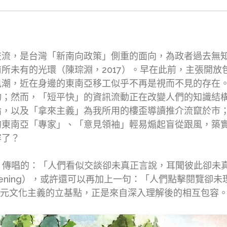
交流，是台灣「新南向政策」側重的面向，為政者過去無
所未有的光環（陳琮淵，2017）。早在此前，主張開放
風潮，近在身邊的東南亞移工似乎不再是視而不見的存在
物；然而，「短平快」的資訊流動正在改變人們的知識結
論，以及「拿來主義」為我所用的樓歪導讀推介流竄於市
的東南亞「專家」、「意見領袖」輕易煽起盲從跟風，築
容了？
ce》傳唱的：「人們看似交談卻未真正言說，耳聞彼此卻未真心傾聽」（
thout listening），或許還可以再加上一句：「人們點擊閱覽卻未理解
為本的多元文化主義的立基點，正是來自深入理解後的相互包容