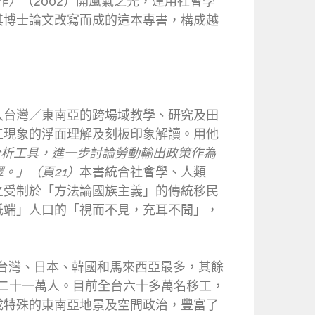
作〉（2002）開風氣之先，運用社會學
其博士論文改寫而成的這本專書，構成越
入台灣／東南亞的跨場域教學、研究及田
工現象的浮面理解及刻板印象解讀。用他
分析工具，進一步討論勞動輸出政策作為
。」（頁21）
本書統合社會學、人類
之受制於「方法論國族主義」的傳統移民
低端」人口的「視而不見，充耳不聞」，
以台灣、日本、韓國和馬來西亞最多，其餘
近二十一萬人。目前全台六十多萬名移工，
成特殊的東南亞地景及空間政治，豐富了