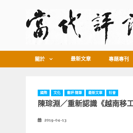
Skip
to
content
最新文章
關於
專題專刊
C
國際
文化
書評·隨筆
最新文章
社會
a
陳琮淵／重新認識《越南移
t
e
g
2019-04-13
Posted
o
on
r