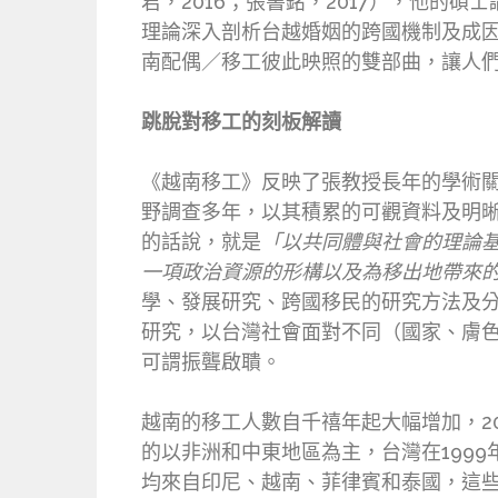
君，2016；張書銘，2017），他的
理論深入剖析台越婚姻的跨國機制及成
南配偶／移工彼此映照的雙部曲，讓人
跳脫對移工的刻板解讀
《越南移工》反映了張教授長年的學術
野調查多年，以其積累的可觀資料及明
的話說，就是
「以共同體與社會的理論
一項政治資源的形構以及為移出地帶來的
學、發展研究、跨國移民的研究方法及
研究，以台灣社會面對不同（國家、膚
可謂振聾啟聵。
越南的移工人數自千禧年起大幅增加，2
的以非洲和中東地區為主，台灣在199
均來自印尼、越南、菲律賓和泰國，這