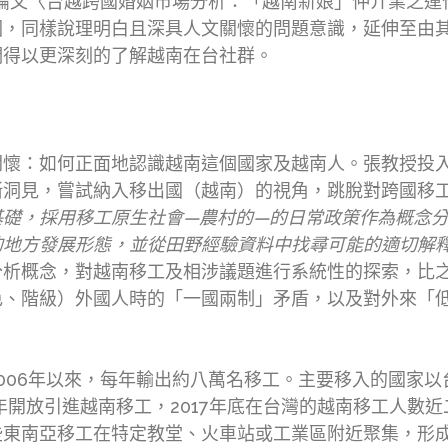
碩士論文〈台越跨國婚姻市場分析：「越南新娘」仲介業之運
因，同樣說理明白且深具人文關懷的問題意識，延伸至由
們得以更深刻的了解越南在台社群。
關懷：如何正面地認識越南這個國家及越南人。張教授投
晰洞見，嘗試納入移出國（越南）的視角，跳脫對跨國移
基礎，採用移工原生社會—農村的—的日常政策作為概念
地方發展形態，並從田野經驗資料中找尋可能的適切解釋
分析概念，對越南移工及相涉議題進行系統性的探索，比
色、階級）外國人時的「一國兩制」矛盾，以及對外來「
006年以來，每年輸出約八萬名移工。主要移入的國家
9年開放引進越南移工，2017年底在台灣的越南移工人數
些東南亞移工在特定教堂、火車站或工業區附近聚集，形