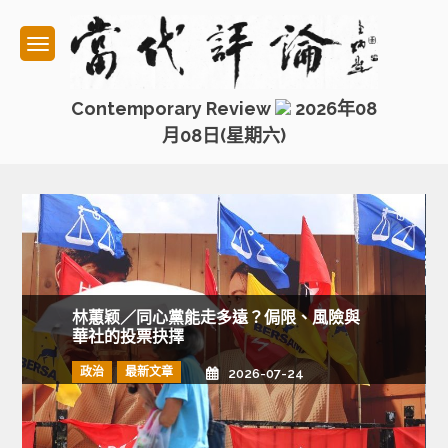
Skip
to
content
Contemporary Review
2026年08
月08日(星期六)
林蕙颖／同心黨能走多遠？侷限、風險與
華社的投票抉擇
政治
最新文章
2026-07-24