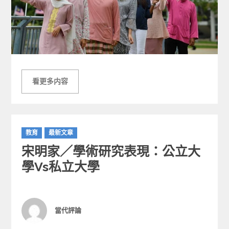
看更多内容
C
教育
最新文章
a
宋明家／學術研究表現：公立大
t
e
學vs私立大學
g
o
r
i
Author
當代評論
e
s