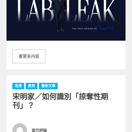
看更多内容
C
思想
教育
最新文章
a
宋明家／如何識別「掠奪性期
t
e
刊」？
g
o
r
i
Author
當代評論