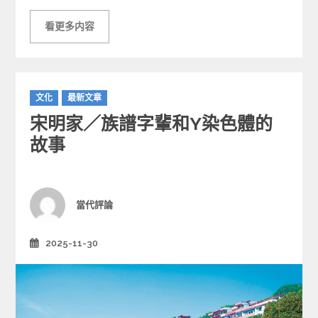
看更多内容
C
文化
最新文章
a
宋明家／族譜字輩和Y染色體的
t
e
故事
g
o
r
i
Author
當代評論
e
s
2025-11-30
Posted
on