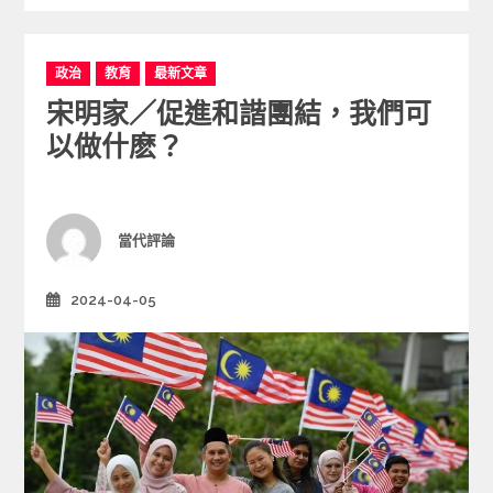
C
政治
教育
最新文章
a
宋明家／促進和諧團結，我們可
t
e
以做什麽？
g
o
r
i
Author
當代評論
e
s
2024-04-05
Posted
on