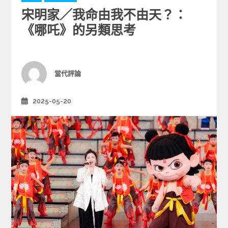
a
宋明家／我命由我不由天？：
t
e
《哪吒》的另類思考
g
o
r
i
Author
當代評論
e
s
2025-05-20
Posted
on