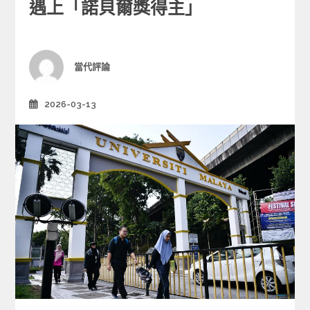
e
遇上「諾貝爾獎得主」
g
o
r
i
Author
當代評論
e
s
2026-03-13
Posted
on