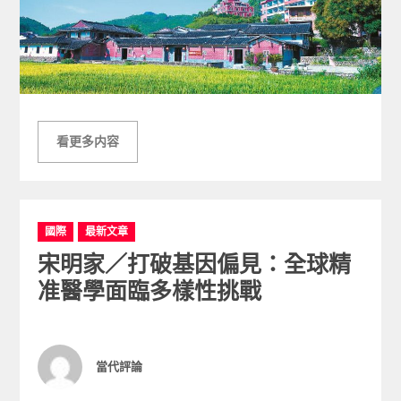
看更多内容
C
國際
最新文章
a
宋明家／打破基因偏見：全球精
t
e
准醫學面臨多樣性挑戰
g
o
r
i
Author
當代評論
e
s