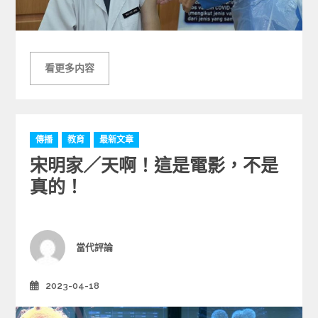
看更多内容
C
傳播
教育
最新文章
a
宋明家／天啊！這是電影，不是
t
e
真的！
g
o
r
i
Author
當代評論
e
s
2023-04-18
Posted
on