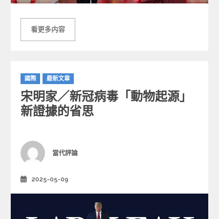
看更多内容
C
國際
最新文章
a
宋明家／新冠病毒「動物起源」
t
e
新證據的省思
g
o
r
i
Author
當代評論
e
s
2025-05-09
Posted
on