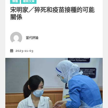
傳播
最新文章
a
宋明家／猝死和疫苗接種的可能
t
e
關係
g
o
r
i
Author
當代評論
e
s
2023-11-03
Posted
on