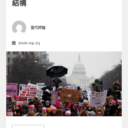
e
結構
g
o
r
i
Author
當代評論
e
s
2020-09-23
Posted
on