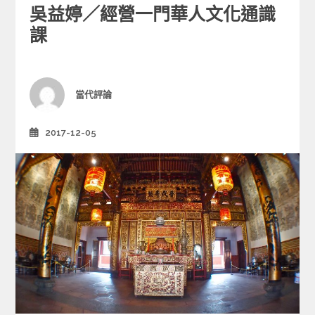
吳益婷／經營一門華人文化通識
t
e
課
g
o
r
i
Author
當代評論
e
s
2017-12-05
Posted
on