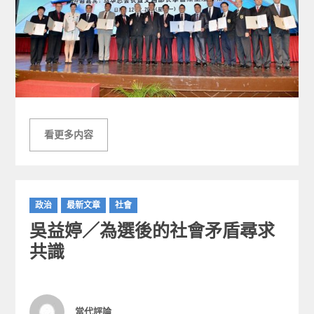
看更多内容
C
政治
最新文章
社會
a
吳益婷／為選後的社會矛盾尋求
t
e
共識
g
o
r
i
Author
當代評論