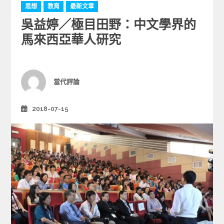
C
思想
教育
最新文章
a
吳益婷／極目田野：中文學界的
t
e
馬來西亞華人研究
g
o
r
i
Author
當代評論
e
s
2018-07-15
Posted
on