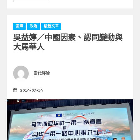
C
國際
政治
最新文章
a
吳益婷／中國因素、認同變動與
t
e
大馬華人
g
o
r
i
Author
當代評論
e
s
2019-07-19
Posted
on