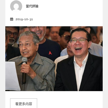
i
Author
當代評論
e
s
2019-10-31
Posted
on
看更多内容