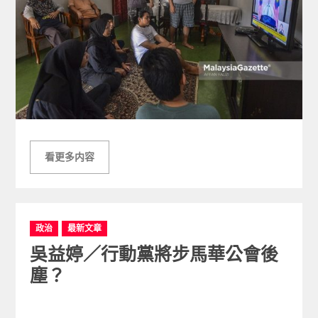
看更多内容
C
政治
最新文章
a
吳益婷／行動黨將步馬華公會後
t
e
塵？
g
o
r