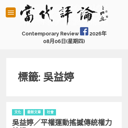
Skip
to
content
Contemporary Review
2026年
08月06日(星期四)
標籤: 吳益婷
C
文化
最新文章
社會
a
吳益婷／平權運動搖撼傳統權力
t