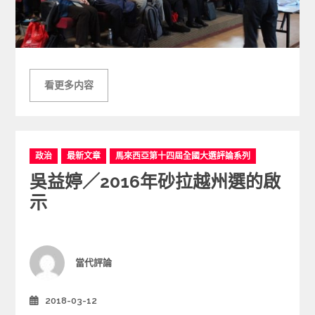
看更多内容
C
政治
最新文章
馬來西亞第十四屆全國大選評論系列
a
吳益婷／2016年砂拉越州選的啟
t
e
示
g
o
r
i
Author
當代評論
e
s
2018-03-12
Posted
on