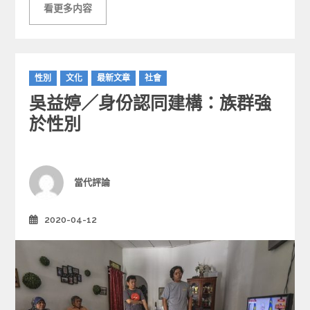
看更多内容
C
性別
文化
最新文章
社會
a
吳益婷／身份認同建構：族群強
t
e
於性別
g
o
r
i
Author
當代評論
e
s
2020-04-12
Posted
on