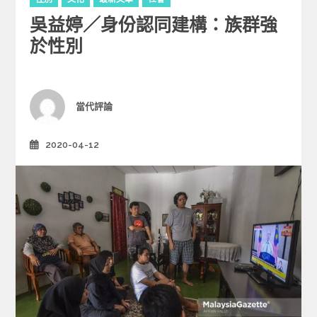
a
吳益婷／身份認同建構：族群強
t
e
於性別
g
o
r
i
Author
當代評論
e
s
2020-04-12
Posted
on