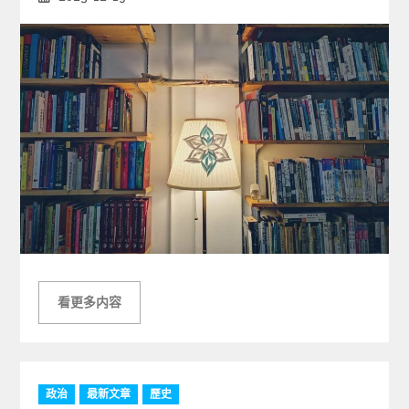
s
on
看更多内容
C
政治
最新文章
歷史
a