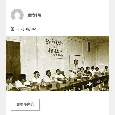
o
r
i
Author
當代評論
e
s
2025-05-02
Posted
on
看更多内容