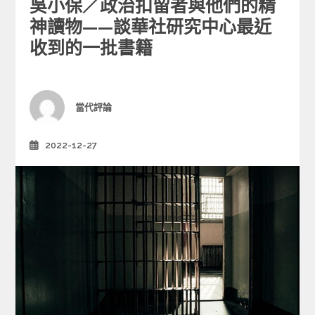
吳小保／政治扣留者與他們的精
t
e
神讀物——談華社研究中心最近
g
收到的一批書籍
o
r
i
e
Author
當代評論
s
2022-12-27
Posted
on