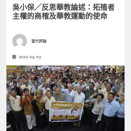
a
吳小保／反思華教論述：拓殖者
t
e
主權的商榷及華教運動的使命
g
o
r
i
Author
當代評論
e
s
2022-05-03
Posted
on