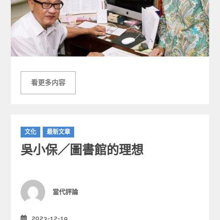
看更多内容
C
文化
最新文章
a
吳小保／圖書館的理想
t
e
g
o
r
Author
當代評論
i
e
2023-12-19
Posted