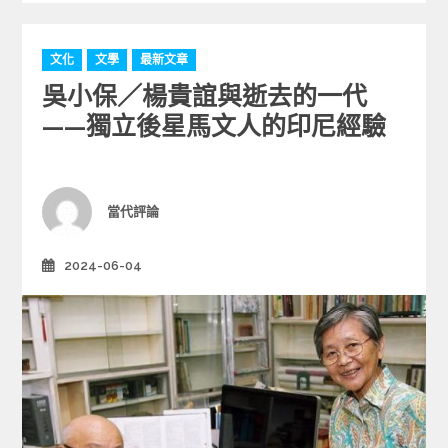
C
文化
文學
最新文章
a
吳小保／楊貴誼與逝去的一代
t
e
——獨立後星馬文人的印尼經驗
g
o
r
i
Author
當代評論
e
s
2024-06-04
Posted
on