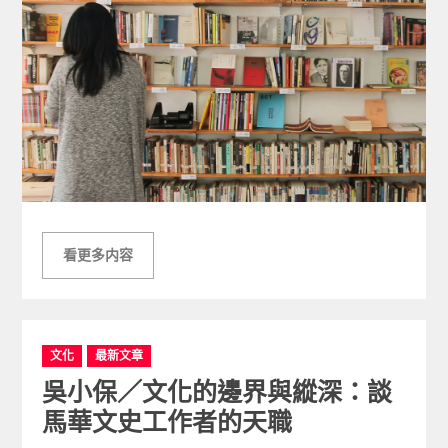
看更多内容
C
文化
最新文章
a
吳小保／文化的邊界與縱深：談
t
e
馬華文史工作者的天職
g