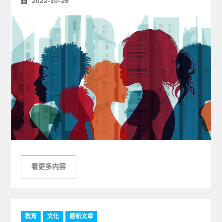
2022-10-26
Posted
on
看更多内容
C
教育
文化
最新文章