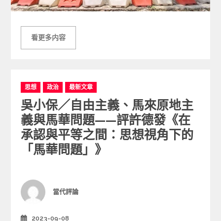
看更多内容
C
思想
政治
最新文章
a
吳小保／自由主義、馬來原地主
t
e
義與馬華問題——評許德發《在
g
承認與平等之間：思想視角下的
o
「馬華問題」》
r
i
e
s
Author
當代評論
2023-09-08
Posted