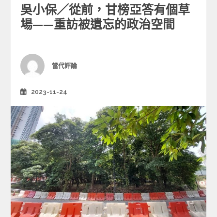
吳小保／從前，甘榜亞答有個草
t
e
場——重訪被遺忘的政治空間
g
o
r
i
Author
當代評論
e
s
2023-11-24
Posted
on