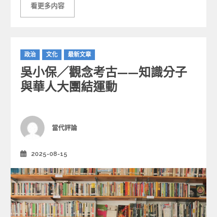
看更多内容
C
政治
文化
最新文章
a
吳小保／觀念考古——知識分子
t
e
與華人大團結運動
g
o
r
i
Author
當代評論
e
s
2025-08-15
Posted
on