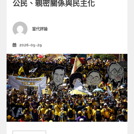
e
公民、親密關係與民主化
g
o
r
i
Author
當代評論
e
s
2026-05-29
Posted
on