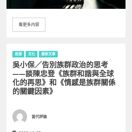
看更多内容
C
思想
文化
最新文章
a
吳小保／告別族群政治的思考
t
e
——談陳忠登《族群和諧與全球
g
化的再思》和《情感是族群關係
o
的關鍵因素》
r
i
e
s
Author
當代評論