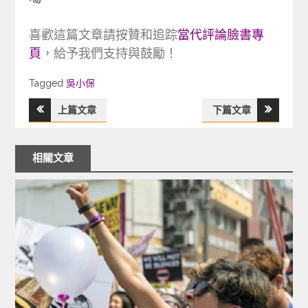
喜歡這篇文章請按贊和追踪
當代評論臉書專
頁
，給予我們支持與鼓勵！
Tagged
Tagged
吳小保
上篇文章
下篇文章
文
章
相關文章
導
覽