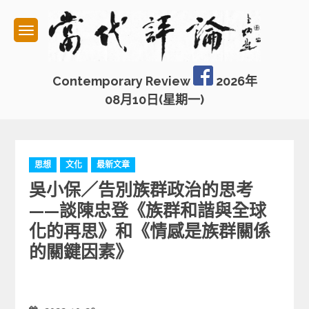
Skip
to
content
Contemporary Review
2026年
08月10日(星期一)
C
思想
文化
最新文章
a
吳小保／告別族群政治的思考
t
e
——談陳忠登《族群和諧與全球
g
化的再思》和《情感是族群關係
o
的關鍵因素》
r
i
e
s