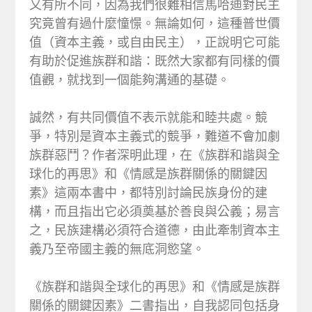
又有所不同，因為我們很難相信馬哈迪對民主
究竟曾有過什麼憧憬。無論如何，這種普世價
值（資本主義，或自由民主），正說明它可能
有助於促進族群和諧：既然大家都有同樣的價
值觀，就找到一個能夠溝通的基礎。
誠然，有共同價值不表示就能和睦共處。競
爭，特別是資本主義式的競爭，難道不會加劇
族群惡鬥？作者深明此理，在《族群和諧與全
球化的再思》和《情感是族群關係的關鍵因
素》這兩本書中，都特別討論民族身份的建
構，而且指出它必須奠基於善良與公義；易言
之，民族建構必須符合道德，由此牽制資本主
義乃至帝國主義的無底洞慾望。
《族群和諧與全球化的再思》和《情感是族群
關係的關鍵因素》二書指出，自我認同包括身