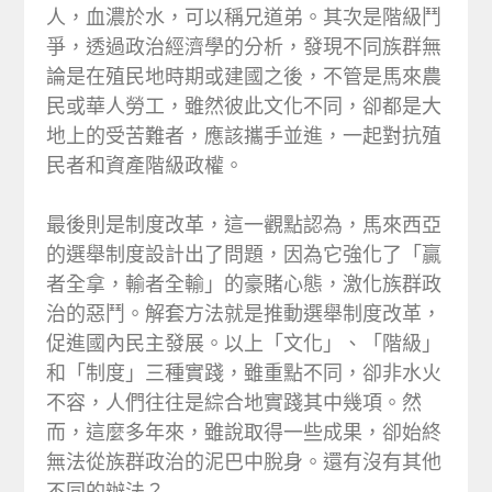
人，血濃於水，可以稱兄道弟。其次是階級鬥
爭，透過政治經濟學的分析，發現不同族群無
論是在殖民地時期或建國之後，不管是馬來農
民或華人勞工，雖然彼此文化不同，卻都是大
地上的受苦難者，應該攜手並進，一起對抗殖
民者和資產階級政權。
最後則是制度改革，這一觀點認為，馬來西亞
的選舉制度設計出了問題，因為它強化了「贏
者全拿，輸者全輸」的豪賭心態，激化族群政
治的惡鬥。解套方法就是推動選舉制度改革，
促進國內民主發展。以上「文化」、「階級」
和「制度」三種實踐，雖重點不同，卻非水火
不容，人們往往是綜合地實踐其中幾項。然
而，這麼多年來，雖說取得一些成果，卻始終
無法從族群政治的泥巴中脫身。還有沒有其他
不同的辦法？