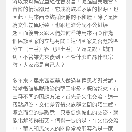
濟政策聲稱要重組社會財富，促進國民融合。
實際的情況卻是，它成為族群矛盾的根源。也
因此，馬來西亞族群關係的不和睦，除了是因
為文化差異所致，也跟經濟分配不公糾纏一
起。而後者又跟人們如何看待馬來西亞作為一
個民族國家的立場有關：這個國家是否應該區
分主（土著）客（非土著）？還是說，拋開一
切，不管誰先來後到，不管什麼血緣什麼宗
教，大家都是自己人？
多年來，馬來西亞華人做過各種思考與嘗試，
希望衝破族群政治的堅固牢籠，概略說來，有
三種不同的因應方法。首先是文化交流，這一
觀點認為，文化差異帶來族群之間的陌生感，
隨之而至的是敵意。只要促進彼此的交流，就
能化解族群衝突。值得一提的是，在文化交流
中，華人和馬來人的關係常被形容為是一家