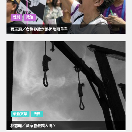
性別
政治
張玉珊／女性參政之路仍險阻重重
最新文章
法律
林志翰／國家會殺錯人嗎？