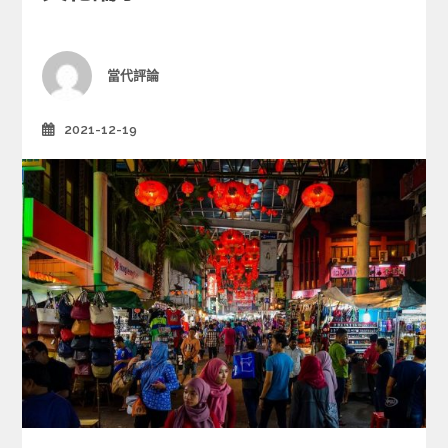
r
i
e
Author
當代評論
s
2021-12-19
Posted
on