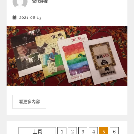
Author
當代評論
e
s
2021-08-13
Posted
on
看更多内容
上頁
1
2
3
4
5
6