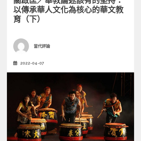
關啟匡／華教論述該有的堅持：
t
e
以傳承華人文化為核心的華文教
g
育（下）
o
r
i
e
Author
當代評論
s
2022-04-07
Posted
on