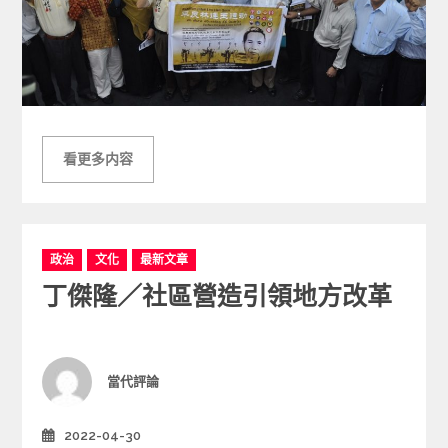
看更多内容
C
政治
文化
最新文章
a
丁傑隆／社區營造引領地方改革
t
e
g
o
r
Author
當代評論
i
e
2022-04-30
Posted
s