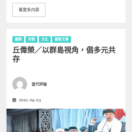
看更多内容
C
國際
宗教
文化
最新文章
a
丘偉榮／以群島視角，倡多元共
t
e
存
g
o
r
i
Author
當代評論
e
s
2021-09-03
Posted
on