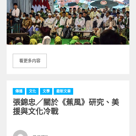
看更多内容
C
傳播
文化
文學
最新文章
a
張錦忠／關於《蕉風》研究、美
t
e
援與文化冷戰
g
o
r
i