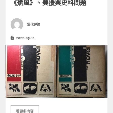
e
《蕉風》、美援與史料問題
g
o
r
i
Author
當代評論
e
s
2022-05-11
Posted
on
看更多内容