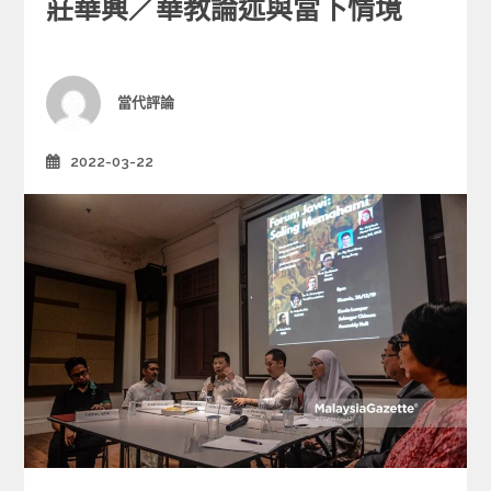
莊華興／華教論述與當下情境
t
e
g
o
r
Author
當代評論
i
e
2022-03-22
Posted
s
on