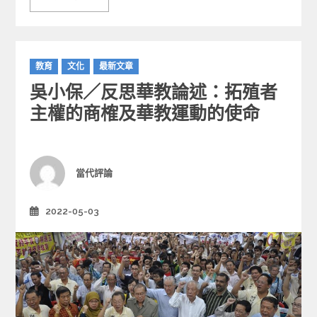
C
教育
文化
最新文章
a
吳小保／反思華教論述：拓殖者
t
e
主權的商榷及華教運動的使命
g
o
r
i
Author
當代評論
e
s
2022-05-03
Posted
on