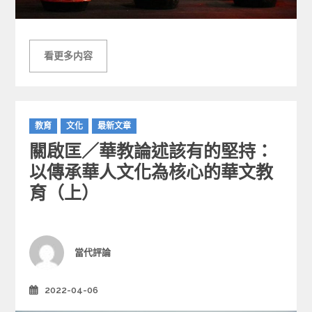
看更多内容
C
教育
文化
最新文章
a
關啟匡／華教論述該有的堅持：
t
e
以傳承華人文化為核心的華文教
g
育（上）
o
r
i
e
Author
當代評論
s
2022-04-06
Posted
on