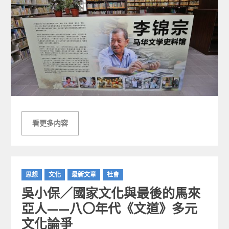
看更多内容
C
思想
文化
最新文章
社會
a
吳小保／國家文化與最後的馬來
t
e
亞人——八〇年代《文道》多元
g
文化論爭
o