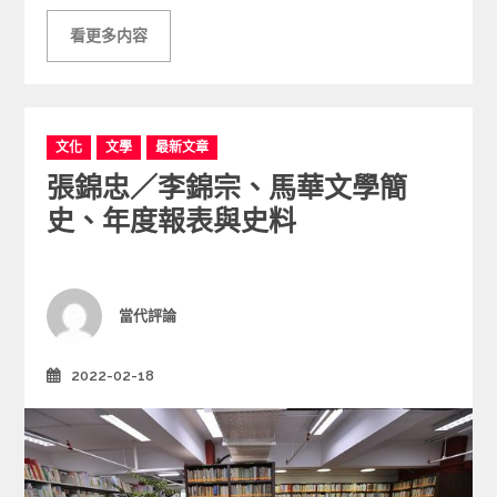
看更多内容
C
文化
文學
最新文章
a
張錦忠／李錦宗、馬華文學簡
t
e
史、年度報表與史料
g
o
r
i
Author
當代評論
e
s
2022-02-18
Posted
on