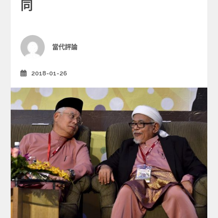
e
同
g
o
r
i
Author
當代評論
e
s
2018-01-26
Posted
on