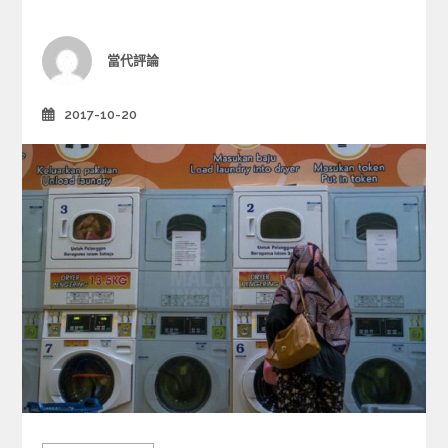
o
r
i
Author
當代評論
e
s
2017-10-20
Posted
on