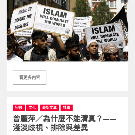
看更多内容
C
宗教
文化
最新文章
社會
a
曾麗萍／為什麼不能清真？——
t
e
淺淡歧視、排除與差異
g