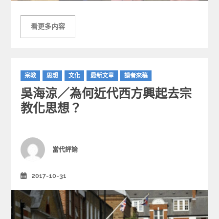
看更多内容
C
宗教
思想
文化
最新文章
讀者來稿
a
吳海涼／為何近代西方興起去宗
t
e
教化思想？
g
o
r
i
Author
當代評論
e
s
2017-10-31
Posted
on