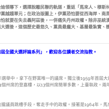
主席哈迪領導下，選擇脫離民聯的軌道，重返「馬來人、穆
伊黨越趨單元；在政治版圖上，伊黨恐怕要從西海岸、南
恐怕就要在失去聶阿茲後，一併痛失丹州政權。除非巫統
屆大選後，這個歷史最悠久、黨員最龐大、基層最紮實、
四屆全國大選評論系列」，歡迎各位讀者交流指教。
55年選舉中，拿下在野黨唯一的議席。獨立後1959年首屆
4個州席的登嘉樓，以13個州席簡單多數，上臺執政。兩
以拉攏議員跳槽手段，奪走手中的政權。接著是1964年，