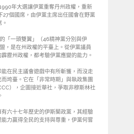
1990年大選讓伊黨重奪丹州政權，重新
下27個國席，由伊黨主席出任國會在野黨
席。
年的「一頭雙翼」（46精神黨分別與伊
結盟，是在州政權的平臺上。從伊黨議員
的霹靂州政權，都考驗伊黨應變的能力。
卻能在民主議會遊戲中有所斬獲，而沒走
戈而垮臺。它在「非常時期」與執政集團
CCC），企圖接近華社，爭取非穆斯林社
。
擁有六十七年歷史的伊斯蘭政黨，其經驗
理能力贏得全民的支持與尊重，伊黨何嘗