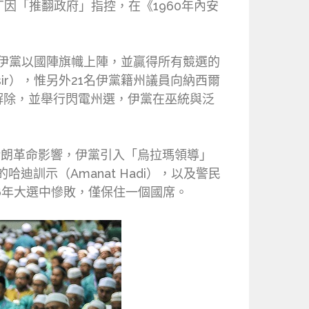
哈努丁因「推翻政府」指控，在《1960年內安
，伊黨以國陣旗幟上陣，並贏得所有競選的
ir），惟另外21名伊黨籍州議員向納西爾
解除，並舉行閃電州選，伊黨在巫統與泛
受伊朗革命影響，伊黨引入「烏拉瑪領導」
哈迪訓示（Amanat Hadi），以及警民
86年大選中慘敗，僅保住一個國席。