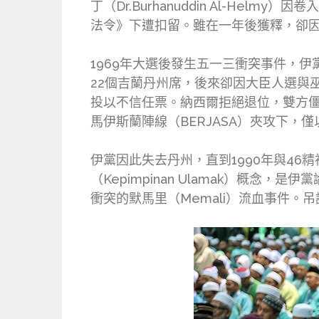
丁（Dr.Burhanuddin Al-He
法令》下遭扣留。雖在一年後獲釋，卻因
1969年大選後發生五一三衝突事件，
22個吉蘭丹州席，後來卻因大臣人選與巫統
投以不信任票。納西爾拒絕退位，雙方
馬伊斯蘭陣線（BERJASA）夾攻下，
伊黨因此失去丹州，直到1990年與46
（Kepimpinan Ulamak）概念
衝突的默馬里（Memali）流血事件。