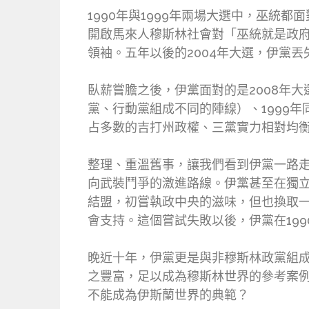
1990年與1999年兩場大選中，巫統
開啟馬來人穆斯林社會對「巫統就是政府
領袖。五年以後的2004年大選，伊黨丟
臥薪嘗膽之後，伊黨面對的是2008年大
黨、行動黨組成不同的陣線）、1999
占多數的吉打州政權、三黨實力相對均
整理、重溫舊事，讓我們看到伊黨一路
向武裝鬥爭的激進路線。伊黨甚至在獨
結盟，初嘗執政中央的滋味，但也換取一
會支持。這個嘗試失敗以後，伊黨在19
晚近十年，伊黨更是與非穆斯林政黨組
之豐富，足以成為穆斯林世界的參考案
不能成為伊斯蘭世界的典範？