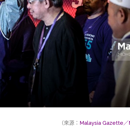
（來源：
Malaysia Gazette／M