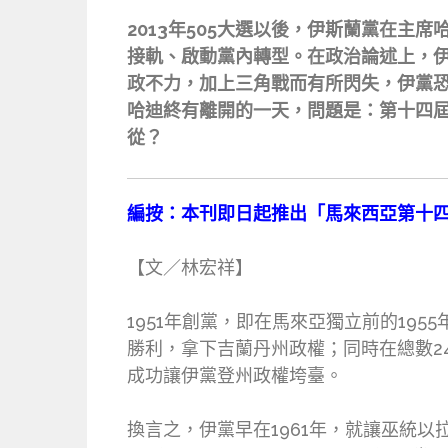
2013年505大選以後，伊斯蘭黨在
接軌、啟動黨內轉型。在政治論述上，
政不力，加上三角戰而有所閃失，伊黨
哈迪終有離開的一天，問題是：第十四
從？
編按：本刊即日起推出「馬來西亞第十
【文／林宏祥】
1951年創黨，即在馬來亞獨立前的19
勝利，拿下吉蘭丹州政權；同時在總數2
成功讓伊黨登州政權垮臺。
換言之，伊黨早在1961年，就讓巫統