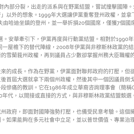
都面對內部分裂，出走的派系與在野黨結盟，嘗試撞擊國陣。
」以外的想象。1999年大選讓伊黨重奪登州政權，並拿
失由哈迪坐鎮的登州，並一舉折損20個國席，僅獲7個國
選。安華牽引下，伊黨再度與行動黨結盟。相對於1990
年同一屋檐下的替代陣線，2008年伊黨與非穆斯林政黨的
衡的雪蘭莪州政權，再到議員占少數卻掌握州務大臣職權
走來的成長。作為在野黨，伊黨面對聯邦政府的打壓，但
立後首屆大選就拿下兩個州政權，然後其中一個因議員倒
段慘痛的教訓。它在1986年成立華裔咨詢理事會（簡稱
90年代，以間接或直接的方式，與非穆斯林政黨結盟競選
成州政府，即面對國陣強勢打壓，也備受民意考驗。這個
例。如果能夠在多元社會中立足，並以普世價值、專業治