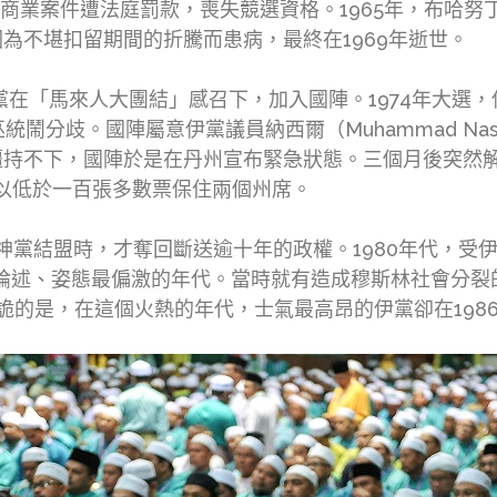
lmy）因卷入商業案件遭法庭罰款，喪失競選資格。1965年，布
為不堪扣留期間的折騰而患病，最終在1969年逝世。
伊黨在「馬來人大團結」感召下，加入國陣。1974年大選
鬧分歧。國陣屬意伊黨議員納西爾（Muhammad Nas
僵持不下，國陣於是在丹州宣布緊急狀態。三個月後突然
僅以低於一百張多數票保住兩個州席。
精神黨結盟時，才奪回斷送逾十年的政權。1980年代，
，是伊黨論述、姿態最偏激的年代。當時就有造成穆斯林社會分裂的
吊詭的是，在這個火熱的年代，士氣最高昂的伊黨卻在19