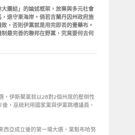
斯林大團結」的論述框架，放棄與多元社會
馬，退守東海岸。倘若吉蘭丹因州政府施
潰敗，否則伊黨就是用完即丟的膏藥布。
機制最完善的聯邦在野黨，究竟要何去何
大選，伊斯蘭黨就以28對2個州席的壓倒性
年後，巫統利用國家黨與伊黨跳槽議員，
馬來西亞成立後的第一場大選，黨魁布哈努