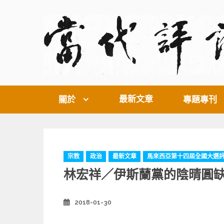
Skip
to
content
最新文章
關於
專題專刊
C
宗教
政治
最新文章
馬來西亞第十四屆全國大選
a
林宏祥／伊斯蘭黨的陰晴圓
t
e
g
2018-01-30
Posted
o
on
r