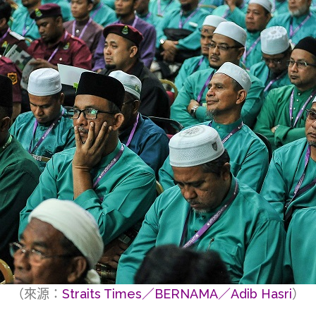
（來源：
Straits Times／BERNAMA／Adib Hasri
）