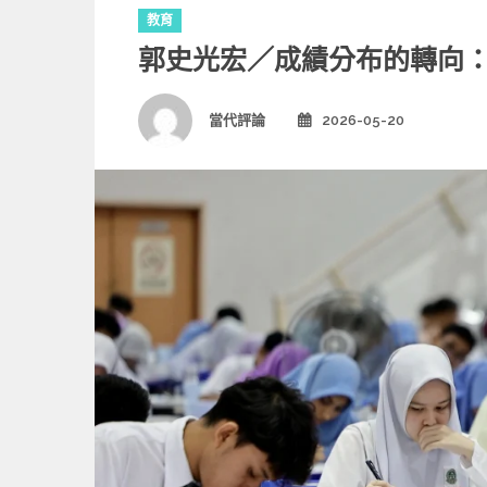
C
教育
a
郭史光宏／成績分布的轉向：2
t
e
g
Author
當代評論
2026-05-20
Posted
o
on
r
i
e
s