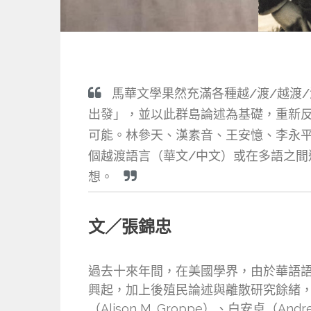
馬華文學果然充滿各種越/渡/越渡
出發」，並以此群島論述為基礎，重新
可能。林參天、漢素音、王安憶、李永
個越渡語言（華文/中文）或在多語之
想。
文／張錦忠
過去十來年間，在美國學界，由於華語
興起，加上後殖民論述與離散研究餘緒，一
（Alison M. Groppe）、白安卓（A