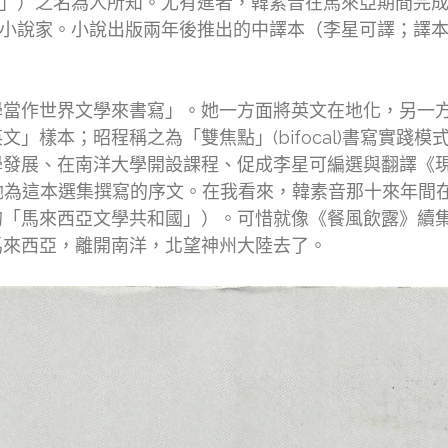
音」）之名為人所知。尤有進者，韓素音在馬來亞期間完成的長篇
彩的馬英小說家。小說出版兩年後推出的中譯本（李星可譯；
學當作世界文學來書寫」。她一方面將英文在地化，另一
」樣本；昭程稱之為「雙焦點」(bifocal)書寫實踐
發展、在南洋大學開設課程、促成李星可編選與翻譯《現代
為這本選集撰寫的序文。在我看來，韓素音那十來年間
的「馬來西亞文學共和國」）。可惜就像《餐風飲露》續
馬來西亞，離開南洋，北望神州大陸去了。