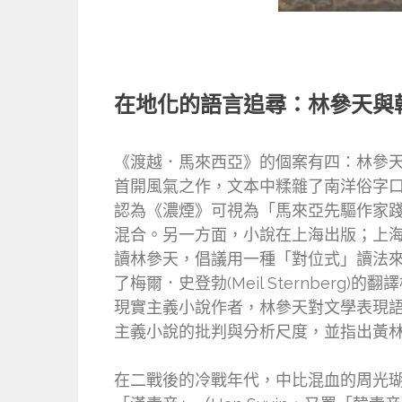
在地化的語言追尋：林參天與
《渡越．馬來西亞》的個案有四：林參
首開風氣之作，文本中糅雜了南洋俗字
認為《濃煙》可視為「馬來亞先驅作家
混合。另一方面，小說在上海出版；上
讀林參天，倡議用一種「對位式」讀法
了梅爾．史登勃(Meil Sternbe
現實主義小說作者，林參天對文學表現
主義小說的批判與分析尺度，並指出黃
在二戰後的冷戰年代，中比混血的周光