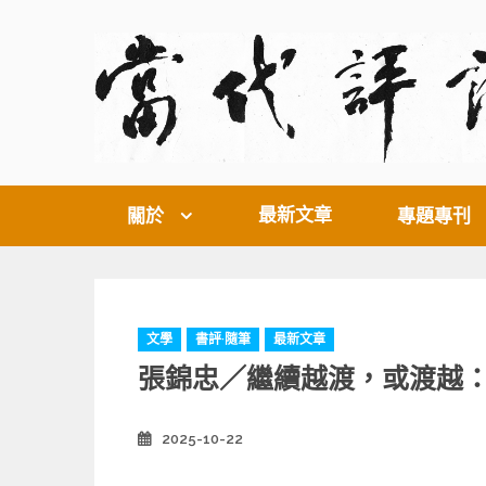
Skip
to
content
最新文章
關於
專題專刊
C
文學
書評·隨筆
最新文章
a
張錦忠／繼續越渡，或渡越
t
e
g
2025-10-22
Posted
o
on
r