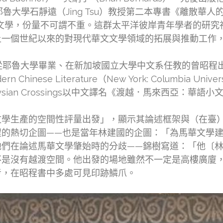
學石靜遠（Jing Tsu）教授第二本專書《離散華人的聲音與文字
章涉及馬華文學，份量不可謂不重。這群太平洋彼岸青年學者的
上一個世紀以來的對現代華文文學領域的拓展與推動工作
大學畢業、在新加坡國立大學中文系任教的曾昭程出版了專書Mala
 Modern Chinese Literature（New York: Columbi
ysian Crossings以中文譯名《渡越．馬來西亞：華
文學生產的空間性評量出發」，顯示其論述框架與（在臺
程的熱切企圖——也是當年林建國的企圖：「為馬華文學
他們在論述馬華文學肇始時的分歧——錦樹寫道：「他〔
不是沒有越渡空間。他出發的場地雖然不一定是高樓廣廈
考，在昭程書中多處可見印跡鱗爪。