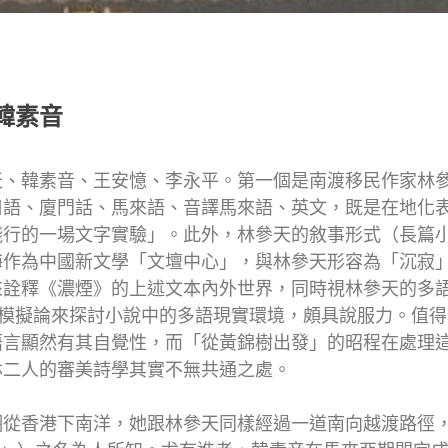
韓素音
天、韓素音、王安憶、李永平。第一個是南渡移民作家林
口語、廈門話、馬來語、音譯馬來語、英文，既是在地化
踐行的一場文字實驗」。此外，林參天的敘事形式（長篇
海作為中國新文學「文壇中心」，與林參天形容為「沉寂
來詮釋《濃煙》的上述文本內外世界，同時視林參天的多
rg)的翻譯模擬論來探討小說中的多語現實環境，頗具說服力
語言顯然有其自覺性，而「從黃錦樹出發」的昭程在處理
林二人的審美詩學其實不無共通之處。
瑚從香港下南洋，她跟林參天同樣經過一道南向越渡路徑