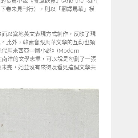
小說《餐風飲露》(And the Rain
譯本下卷未見刊行），則以「翻譯馬華」模
方面以當地英文表現方式創作，反映了現
模式。此外，韓素音跟馬華文學的互動也頗
馬來西亞中國小說》(Modern
在南洋的文學志業，可以說是勾劃了一張
集未完，她並沒有來得及看見這個文學共