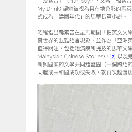
「漢素音」（Han Suyin，又署「韓素
My Drink) 讓她被視為具在地色
式成為「建國年代」的馬華長篇小說。
昭程指出韓素音在星馬期間「把英文文
實世界的混雜語言現象，並作為「亞洲英文
值得關注，包括她演講所提及的馬華文學
Malaysian Chinese Stories)，
[2]
以及她
新興國家的文學共同體藍圖（一個跨語
同體或共和國成功或失敗，就再次越渡