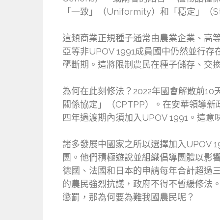
「一致」（Uniformity）和「穩定」（St
這類商業正規種子通常由農業企業、高
亞等非UPOV 1991成員國中仍然並行
壟斷期。這將限制農民在種子儲存、交
為何在此刻修法？2022年國會解散前10
關係協定」（CPTPP）。在安華領導
四年過渡期內須加入UPOV 1991。這
諸多發展中國家之所以選擇加入UPOV
團。他們積極遊說並組織倡導團體以影響更
德國、法國和日本的申請每年合計超過三分
的農民強烈抗議，政府不得不暫緩修法。
懲罰，那為何要為難我國農民呢？