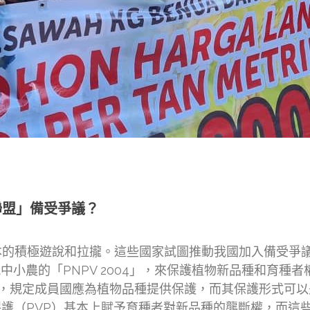
聯盟」備受爭議？
的積極遊說和拉攏。這些國家試圖推動我國加入備受爭議的
中小農的「PNPV 2004」，來保護植物新品種和育種
）條款，規定成員國應為植物品種提供保護，而其保護形式可以
種保護（PVP）基本上賦予育種者對新品種的壟斷權，而這些新