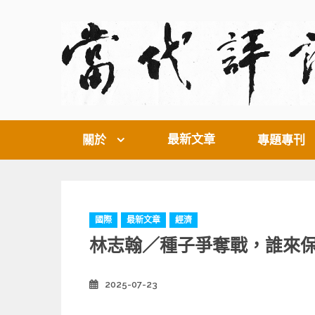
Skip
to
content
最新文章
關於
專題專刊
C
國際
最新文章
經濟
a
林志翰／種子爭奪戰，誰來保護
t
e
g
2025-07-23
Posted
o
on
r