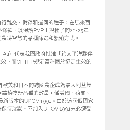
自行雜交、儲存和遺傳的種子，在馬來西
條款，以保護PVP正規種子的20-25年
代農耕智慧的品種篩選和繁殖方式。
n Ali）代表我國政府批准「跨太平洋夥伴
效。而CPTPP規定簽署國於協定生效的
來自歐美和日本的跨國農企成為最大利益集
國申請植物新品種的數量，僅美國、荷蘭、
版本的UPOV 1991。由於這兩個國家
沈默。不加入UPOV 1991未必遭受