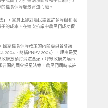
似乎試圖全力推進兩項關於種子管制的立
導的糧食保障願景背道而馳。
法」，實質上卻對農民設置許多障礙和限
種子的成本。在這次抗議中農民們成功促
佈，國家糧食保障政策的內閣委員會會議
 Act 2004，簡稱PNPV 2004），理由是要
求政府放棄打消這念頭，呼籲政府先展示
季召開的國會提呈法案。農民們屆時或許