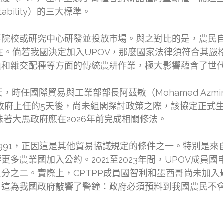
ability）的三大標準。
等院校或研究中心研發並投放市場。與之對比的是，農民
存在。倘若我國決定加入UPOV，那麼國家法律須符合其嚴格
換和雜交配種等方面的傳統農耕作業，極大影響蘊含了世
天，時任國際貿易與工業部部長阿茲敏（Mohamed Azmi
新政府上任的5天後，尚未組閣探討政策之際，該協定正式生
意味著大馬政府應在2026年前完成相關修法。
 1991，正因這是其他貿易協議規定的條件之一。特別是
多農業國加入公約。2021至2023年間，UPOV成員
之二。實際上，CPTPP成員國智利和墨西哥尚未加入最新
這為我國政府敲響了警鐘：政府必須預料到我國農民不會保持