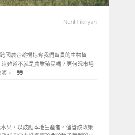
Nuril Fikriyah
讓跨國農企趁機掠奪我們寶貴的生物資
？這難道不就是農業殖民嗎？更何況市場
膨脹。
地水果，以鼓勵本地生產者。儘管該政策