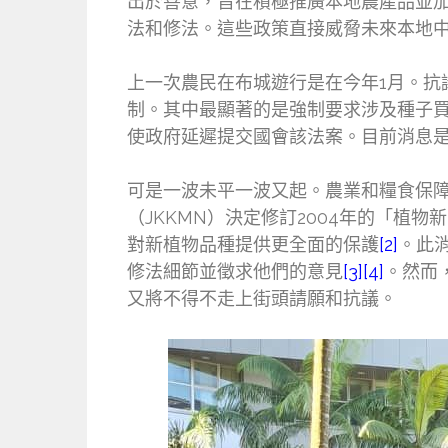
出於善意，旨在積極推廣本地農產品並
法和修法。這些政策直接威脅未來本地
上一次農民在布城遊行是在今年1月。
制。其中最顯著的是強制要求涉及種子
使政府延遲提交國會該法案。目前消息
可是一波未平一波又起。農業和糧食保障部
（JKKMN）決定修訂2004年的「植物新品種保護法
對新植物品種提供更全面的保護
[2]
。此
修法細節並徵求他們的意見
[3][4]
。然而
又將不得不走上街頭請願和抗議。