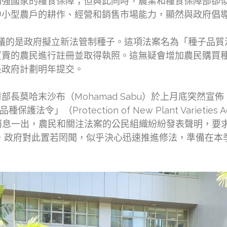
加強國家的糧食保障；但與此同時，農業和糧食保障部卻
中小型農戶的耕作、經營和銷售市場能力，顯然與政府倡
抗議的是政府擬立新法管制種子。這項法案名為「種子品質
買賣的農民進行註冊並取得執照。這無疑會增加農民購買
是政府計劃明年提交。
長莫哈末沙布（Mohamad Sabu）於上月底突然宣
令」（Protection of New Plant Varieties
消息一出，農民和關注法案的公民組織紛紛發表聲明，要
，政府對此置若罔聞，似乎決心迅速推進修法，準備在本