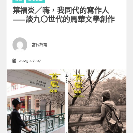
a
葉福炎／嗨，我同代的寫作人
t
e
——談九〇世代的馬華文學創作
g
o
r
i
Author
當代評論
e
s
2025-07-07
Posted
on