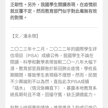
乏韌性。另外，我國學生閱讀表現，在疫情前
就反覆不定，然而教育部門似乎對此毫無有效
的對策。
【文／潘永傑】
二〇二三年十二月，二〇二二年的國際學生評
估項目（PISA）成績公佈，我國學生不論在
閱讀、科學和數學表現皆較二〇一八年大幅下
滑。教育部官員歸咎於新冠肺炎疫情，學校長
期關閉，導致學生表現極不理想。然而，民間
不少輿論則不以為然，直指此次PISA成績
「插水」（情況急轉直下），暴露本地教育系
統長期茍且不堪，因循守舊，缺乏調適能力。
針對上述迥異的議論，誰是誰非？抑或公說公