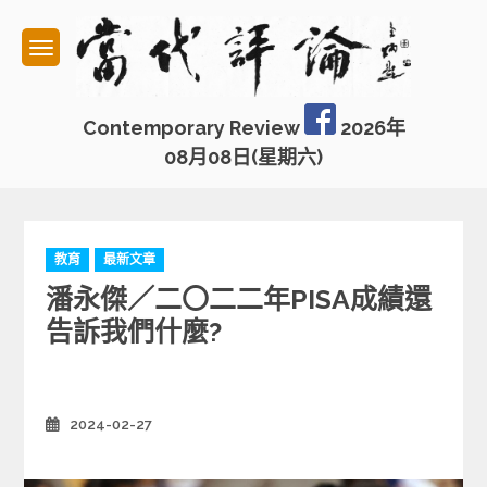
Skip
to
content
Contemporary Review
2026年
08月08日(星期六)
C
教育
最新文章
a
潘永傑／二〇二二年PISA成績還
t
e
告訴我們什麼?
g
o
r
i
2024-02-27
Posted
e
on
s