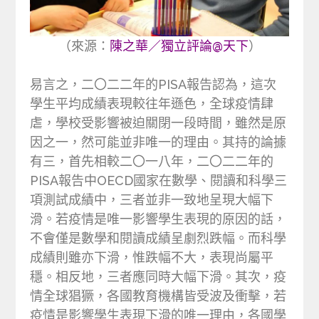
（來源：
陳之華／獨立評論@天下
）
易言之，二〇二二年的PISA報告認為，這次
學生平均成績表現較往年遜色，全球疫情肆
虐，學校受影響被迫關閉一段時間，雖然是原
因之一，然可能並非唯一的理由。其持的論據
有三，首先相較二〇一八年，二〇二二年的
PISA報告中OECD國家在數學、閱讀和科學三
項測試成績中，三者並非一致地呈現大幅下
滑。若疫情是唯一影響學生表現的原因的話，
不會僅是數學和閱讀成績呈劇烈跌幅。而科學
成績則雖亦下滑，惟跌幅不大，表現尚屬平
穩。相反地，三者應同時大幅下滑。其次，疫
情全球猖獗，各國教育機構皆受波及衝擊，若
疫情是影響學生表現下滑的唯一理由，各國學