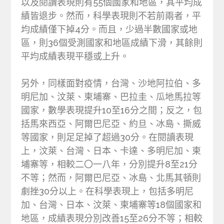
以及閱讀表現則有55個國家和地區，其平均成
績皆退步。然而，科學表現則不若前兩者，平
均成績僅下掉4分。而且，少過半數國家或地
區，則36個受測國家和地區成績下滑，其餘則
平均成績表現平穩或上升。
另外，同樣面對疫情，台灣、沙地阿拉伯、多
明尼加、汶萊、柬埔寨、巴拉圭、瓜地馬拉等
國家，數學表現提升10至16分之間；反之，包
括馬來西亞、阿爾巴尼亞、約旦、冰島、撕威
等國家，則足足掉了超過30分。在閱讀表現
上，汶萊、台灣、日本、卡達、多明尼加、柬
埔寨等，相較二〇一八年，分別提升8至21分
不等；然而，阿爾巴尼亞、冰島、北馬其頓則
劇挫30分以上。在科學表現上，包括多明尼
加、台灣、日本、汶萊、柬埔寨等18個國家和
地區，成績表現分別改善15至26分不等；相較