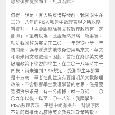
爆發後就戛然而止，無以為繼。
值得一說是，有人稱疫情爆發前，我國學生在
二〇一八年的PISA 報告中數理表現之所以略
有提升，「主要跟廢除英文教數理政策有一定
關聯」。筆者以為，此說顯然忽略一項事實，
就是我國教育部是在二〇一一年起從小學一年
級開始，逐年遞進式地恢復使用馬來文、華文
和淡米爾文教數理。因此，首批在廢除英文教
數理政策下學習的學生，在二〇一八年時才十
四歲，尚未達到PISA規定，受測學生年齡需
是十五歲。筆者在此並沒有要證明英文教數理
政策，不會影響學生數理學習的意思，僅是要
強調實事求是，有一分證據，就一分話。二〇
〇九年以後，迄至二〇一八年，我國學生
PISA數理表現，平穩中尚有提升，背後原因
不能簡單推論為廢除英文教數理政策所致。