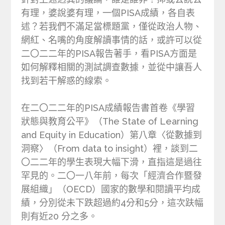
有理，婆說婆有理，一個PISA成績，各自表
述？若我們不滿足當標題黨，僅從政治人物、
網紅、名嘴的角度解讀事情的話，或許可以從
二〇二二年的PISA報告著手，看PISA方面是
如何解釋相關的測試調查數據，並從中讓吾人
找到若干解惑的線索。
在二〇二二年的PISA成績報告書首卷《學習
狀態與教育公平》（The State of Learning
and Equity in Education）第八章〈從數據到
洞察〉（From data to insight）裡，談到二
〇二二年的學生表現大幅下滑，直指這是過往
罕見的。二〇一八年前，每次「經濟合作暨發
展組織」（OECD）國家的數學和閱讀平均成
績，分別從未下跌超過約4分和5分，這次趺幅
則有近20 分之多。