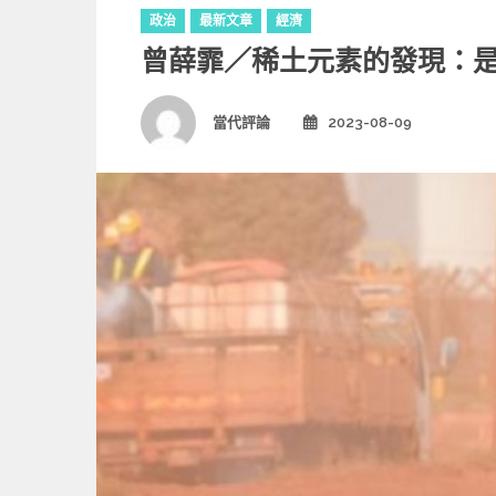
C
政治
最新文章
經濟
a
曾薛霏／稀土元素的發現：
t
e
g
Author
當代評論
2023-08-09
Posted
o
on
r
i
e
s