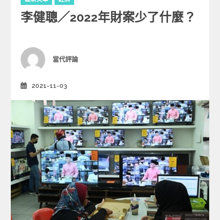
a
李健聰／2022年財案少了什麼？
t
e
g
o
r
Author
當代評論
i
e
2021-11-03
Posted
s
on