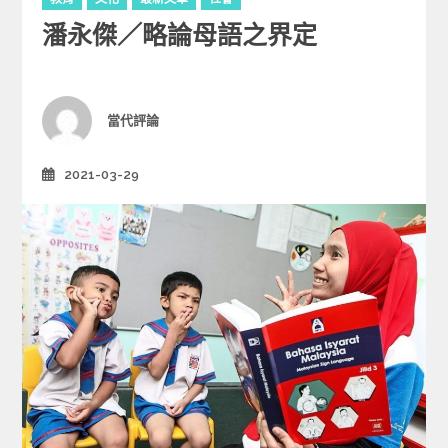
a
潘永傑／略論母語之界定
t
e
g
o
r
Author
當代評論
i
e
2021-03-29
Posted
s
on