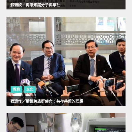
蘇穎欣／再思知識分子與華社
教育
文化
張濟作／董總跨族群使命：共存共榮的理想