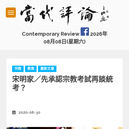
Skip
to
content
Contemporary Review
2026年
08月08日(星期六)
C
宗教
教育
最新文章
a
宋明家／先承認宗教考試再談統
t
e
考？
g
o
r
i
2020-08-30
Posted
e
on
s