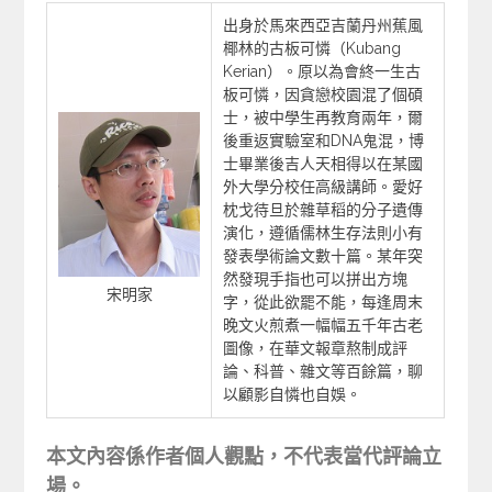
出身於馬來西亞吉蘭丹州蕉風
椰林的古板可憐（Kubang
Kerian）。原以為會終一生古
板可憐，因貪戀校園混了個碩
士，被中學生再教育兩年，爾
後重返實驗室和DNA鬼混，博
士畢業後吉人天相得以在某國
外大學分校任高級講師。愛好
枕戈待旦於雜草稻的分子遺傳
演化，遵循儒林生存法則小有
發表學術論文數十篇。某年突
然發現手指也可以拼出方塊
宋明家
字，從此欲罷不能，每逢周末
晚文火煎煮一幅幅五千年古老
圖像，在華文報章熬制成評
論、科普、雜文等百餘篇，聊
以顧影自憐也自娛。
本文內容係作者個人觀點，不代表當代評論立
場。