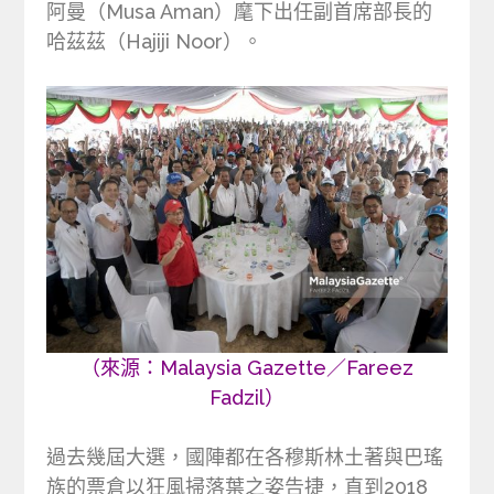
阿曼（Musa Aman）麾下出任副首席部長的
哈茲茲（Hajiji Noor）。
（來源：Malaysia Gazette／Fareez
Fadzil）
過去幾屆大選，國陣都在各穆斯林土著與巴瑤
族的票倉以狂風掃落葉之姿告捷，直到2018