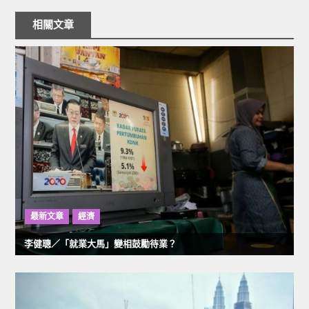
章
相關文章
導
覽
最新文章
經濟
李健聰／「就業大馬」變相鼓勵待業？