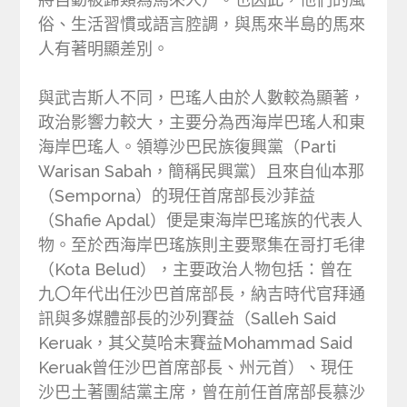
俗、生活習慣或語言腔調，與馬來半島的馬來
人有著明顯差別。
與武吉斯人不同，巴瑤人由於人數較為顯著，
政治影響力較大，主要分為西海岸巴瑤人和東
海岸巴瑤人。領導沙巴民族復興黨（Parti
Warisan Sabah，簡稱民興黨）且來自仙本那
（Semporna）的現任首席部長沙菲益
（Shafie Apdal）便是東海岸巴瑤族的代表人
物。至於西海岸巴瑤族則主要聚集在哥打毛律
（Kota Belud），主要政治人物包括：曾在
九〇年代出任沙巴首席部長，納吉時代官拜通
訊與多媒體部長的沙列賽益（Salleh Said
Keruak，其父莫哈末賽益Mohammad Said
Keruak曾任沙巴首席部長、州元首）、現任
沙巴土著團結黨主席，曾在前任首席部長慕沙