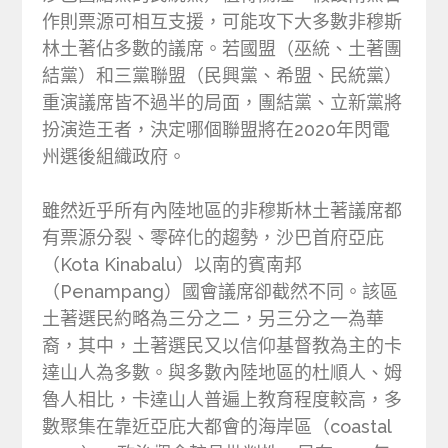
作則票源可相互支援，可能攻下大多數非穆斯
林土著佔多數的議席。若國盟（巫統、土著團
結黨）和三黨聯盟（民興黨、希盟、民統黨）
重演議席皆不過半的局面，團結黨、立新黨將
扮演造王者，決定哪個聯盟將在2020年閃電
州選後組織政府。
雖然近乎所有內陸地區的非穆斯林土著議席都
有票源分裂、零碎化的趨勢，沙巴首府亞庇
（Kota Kinabalu）以南的賓南邦
（Penampang）國會議席卻截然不同。該區
土著選民約略為三分之二，另三分之一為華
裔，其中，土著選民又以信仰基督教為主的卡
達山人為多數。與多數內陸地區的杜順人、姆
魯人相比，卡達山人普遍上教育程度較高，多
數聚集在靠近亞庇大都會的海岸區（coastal