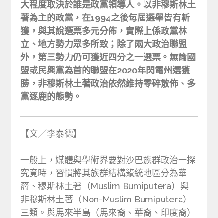
大程度取決於誰是政黨領導人。以非穆斯林土
著為主的政黨，在1994之後每屆選舉皆有斬
獲，與其說選票多元分佈，實際上係政黨林
立、地方勢力眾多所致；除了兩大政治聯盟
外，第三勢力仍可獲近四分之一選票。無論國
盟或民興黨為首的聯盟在2020年閃電州選獲
勝，非穆斯林土著政治依然維持零碎散佈、多
黨逐鹿的態勢。
【文／李泰德】
一般上，媒體與學術界要對沙巴族群政治一探
究竟時，習慣將其族群結構籠統地區分為華
裔、穆斯林土著（Muslim Bumiputera）與
非穆斯林土著（Non-Muslim Bumiputera）
三類。與馬來半島（馬來裔、華裔、印度裔）