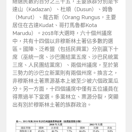
總選民數的百分之三十五，主要族群分別是卡
達山（Kadazan）、杜順（Dusun）、姆魯
（Murut）、龍古斯（Orang Rungus，主要
居住在古達Kudat、哥打馬魯都Kota
Marudu）。2018年大選時，六十個州議席
中，共有十四個以非穆斯林土著佔多數的選
區。國陣、泛希盟（包括民興黨）分別贏下十
席（巫統一席、沙巴團結黨五席、沙巴民統黨
三席、人民團結黨席）、兩個州議席，至於第
三勢力的沙巴立新黨則有兩個州席。換言之，
非穆斯林土著票源基本上被至少被六個政黨瓜
分。另一方面，十四個議席中僅有五位議員在
得票過半下當選。多黨林立、票源分裂，突顯
出有別於穆斯林土著的族群政治。