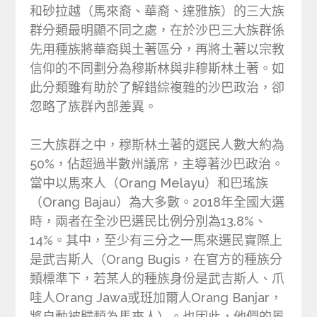
和砂拉越（馬來裔、華裔、達雅族）的三大族
群分類最明顯不同之處，在於沙巴三大族群係
先用種族將華裔與土著區分，再將土著以宗教
信仰的不同劃分為穆斯林與非穆斯林土著。如
此分類雖有助於了解錯綜複雜的沙巴政治，卻
忽略了族群內部差異。
三大族群之中，穆斯林土著的選民人數大約為
50%，佔超過半數州議席，主導著沙巴政治。
當中以馬來人（Orang Melayu）和巴瑤族
（Orang Bajau）為大多數。2018年全國大選
時，兩者在全沙巴選民比例分別為13.8%、
14%。其中，至少有三分之一馬來選民實際上
是武吉斯人（Orang Bugis，在官方的種族分
類標準下，若某人的種族身份是武吉斯人、爪
哇人Orang Jawa或班加爾人Orang Banjar，
將自動被歸類為馬來人）。也因此，他們的風