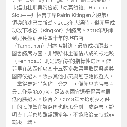
卡達山杜順與姆魯族「最高领袖」Huguan
Siou——拜林吉丁岸Pairin Kitingan之胞弟）
領導的沙巴立新黨。2013年大選時，傑菲里成
功攻下冰谷（Bingkor）州議席。2018年移師
到兄長盤踞長達四十年的坦布南
（Tambunan）州議席對決，最終成功勝出。
國會議席方面，非穆斯林土著佔八成的根地咬
（Keningau）則是該群體的指標性選區。傑
菲里在該區僅以四十五張多數票擊敗民興黨與
國陣候選人。除去其他小黨與無黨籍候選人，
三黨得票近乎各佔三分之一，傑菲里的得票百
分比僅是33.09%，是該次國會選舉得票率最
低的勝選人。換言之，2018年大選前夕才註
冊的民興黨在該選區也能瓜分到三成選票，證
明吉丁岸家族雖盤踞多年，不過政治支持並非
鐵板一塊。