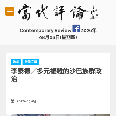
Skip
to
content
Contemporary Review
2026年
08月06日(星期四)
C
政治
最新文章
a
李泰德／多元複雜的沙巴族群政
t
e
治
g
o
r
i
2020-09-05
Posted
e
on
s