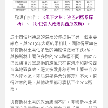
整理自拙作：
〈風下之州：沙巴州選舉探
析〉
、
〈沙巴強人政治與西瓜效應〉
。
這十四個州議席的選票分佈提供了另一個重要
訊息。與2013年大選結果相比，國陣得票率在
非穆斯林土著佔多數的議席僅微幅下跌4%，
與穆斯林土著佔多數的20%跌幅不同。由於沙
巴民族復興黨席捲的旋風只在東海岸和部份西
海岸地區奏效，絕大多數非穆斯林土著來自沙
巴內陸地區，兩屆選舉得票分佈差別不大。值
得注意的是，其他政黨都可囊括至少20%選
票。
與穆斯林土著的政治版圖不同，非穆斯林土著