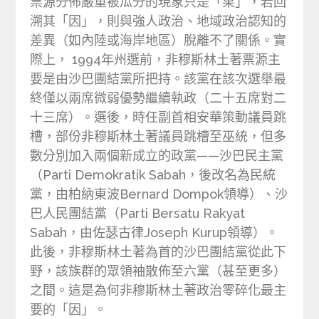
票源分佈嚴重被瓜分的現象只是「果」，若回
溯其「因」，則與強人政治、地域政治認知的
差異（如內陸或海岸地區）脫離不了關係。實
際上， 1994年州選前，非穆斯林土著票源主
要是由沙巴團結黨所把持。該黨在該次選舉最
終僅以兩席微弱優勢繼續執政（二十五席對二
十三席）。選後，時任副首相安華策動議員跳
槽，部份非穆斯林土著議員跳槽至巫統，但多
數分別加入兩個新成立的政黨——沙巴民主黨
（Parti Demokratik Sabah，後改名為民統
黨，由柏納東波Bernard Dompok領導）、沙
巴人民團結黨（Parti Bersatu Rakyat
Sabah，由佐瑟古律Joseph Kurup領導）。
此後，非穆斯林土著為首的沙巴團結黨從此下
野，該族群的眾領袖散佈至六黨（甚至更多）
之間。這是為何非穆斯林土著政治零碎化最主
要的「因」。