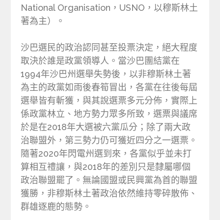
National Organisation，USNO，以穆斯林土
著為主）。
沙巴選民的政治認同甚至投票決定，絕大程度
取決於誰是政黨領導人。當沙巴團結黨在
1994年沙巴州選舉失勢後，以非穆斯林土著
為主的政黨如雨後春筍冒出，各黨在往後每屆
選舉皆有斬獲，與其說選票多元分佈，實際上
係政黨林立、地方勢力眾多所致，選票與議席
於是在2018年大選被六黨瓜分；除了兩大政
治聯盟外，第三勢力仍可獲近四分之一選票。
隨著2020年閃電州選到來，各黨似乎並未打
算相互禮讓，與2018年的差別只是隸屬哪個
政治聯盟罷了。無論國盟或民興黨為首的聯盟
獲勝，非穆斯林土著政治依然維持零碎散佈、
群雄逐鹿的態勢。