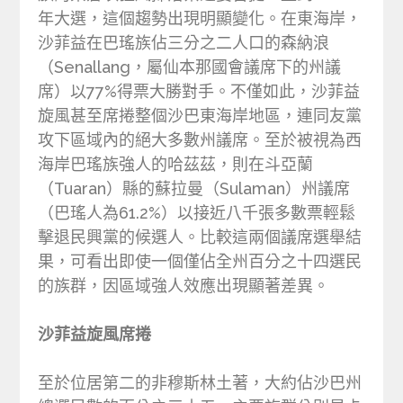
年大選，這個趨勢出現明顯變化。在東海岸，
沙菲益在巴瑤族佔三分之二人口的森納浪
（Senallang，屬仙本那國會議席下的州議
席）以77%得票大勝對手。不僅如此，沙菲益
旋風甚至席捲整個沙巴東海岸地區，連同友黨
攻下區域內的絕大多數州議席。至於被視為西
海岸巴瑤族強人的哈茲茲，則在斗亞蘭
（Tuaran）縣的蘇拉曼（Sulaman）州議席
（巴瑤人為61.2%）以接近八千張多數票輕鬆
擊退民興黨的候選人。比較這兩個議席選舉結
果，可看出即使一個僅佔全州百分之十四選民
的族群，因區域強人效應出現顯著差異。
沙菲益旋風席捲
至於位居第二的非穆斯林土著，大約佔沙巴州