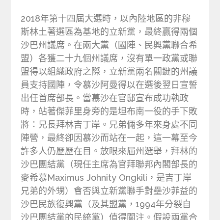
2018年第十四屆大選時，以內陸地區的非穆
斯林土著選區為基地的立新黨，最終贏得兩個
沙巴州議席。在兩大黨（國陣、民興黨聯合希
盟）各獲二十九個州議席，沒有單一政黨或聯
盟得以組織政府之際，立新黨兩名關鍵的州議
員支持國陣，令慕沙阿曼得以在選後翌日宣誓
出任首席部長。當慕沙在官邸宣布成功執政
時，站著傑菲里身旁的是坦布南一役的手下敗
將：兄長拜林吉丁岸。兄弟倆多年來身處不同
陣營，最終卻因慕沙而站在一起，這一幕至今
許多人仍歷歷在目。放眼來屆州選舉，拜林的
沙巴團結黨（現任主席為官拜聯邦內閣部長的
麥希慕Maximus Johnity Ongkili，是吉丁岸
兄弟的外甥）會否與立新黨聯手對壘沙菲益的
沙巴民族復興黨（及其盟黨，1994年分裂自
沙巴團結黨的民統黨）值得關注。假設兩黨合