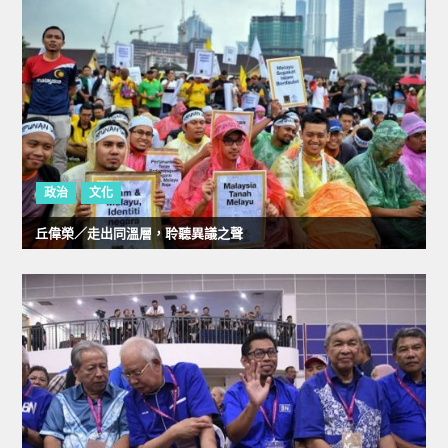
政治
文化
丘偉榮／走出同溫層，聆聽異議之聲