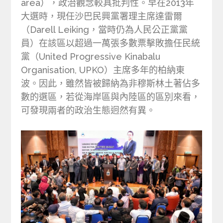
area），政治觀念較具批判性。早在2013年
大選時，現任沙巴民興黨署理主席達雷爾
（Darell Leiking，當時仍為人民公正黨黨
員）在該區以超過一萬張多數票擊敗擔任民統
黨（United Progressive Kinabalu
Organisation, UPKO）主席多年的柏納東
波。因此，雖然皆被歸納為非穆斯林土著佔多
數的選區，若從海岸區與內陸區的區別來看，
可發現兩者的政治生態迥然有異。