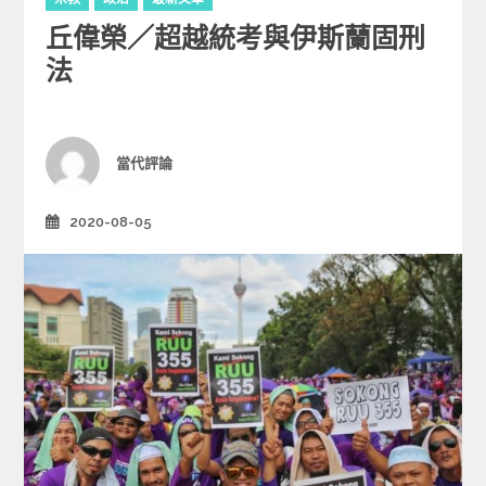
a
丘偉榮／超越統考與伊斯蘭固刑
t
e
法
g
o
r
i
Author
當代評論
e
s
2020-08-05
Posted
on