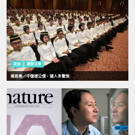
政治
最新文章
楊善勇／千億樣公僕，國人多驚悚