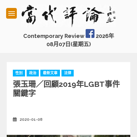
Skip
to
content
Contemporary Review
2026年
08月07日(星期五)
C
性別
政治
最新文章
法律
a
張玉珊／回顧2019年LGBT事件
t
e
關鍵字
g
o
r
i
2020-01-08
Posted
e
on
s