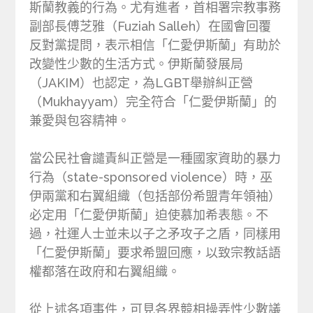
斯蘭教義的行為。尤有進者，首相署宗教事務
副部長傅芝雅（Fuziah Salleh）在國會回覆
反對黨提問，表示相信「仁愛伊斯蘭」有助於
改變性少數的生活方式。伊斯蘭發展局
（JAKIM）也認定，為LGBT舉辦糾正營
（Mukhayyam）完全符合「仁愛伊斯蘭」的
兼愛與包容精神。
當公民社會譴責糾正營是一種國家資助的暴力
行為（state-sponsored violence）時，巫
伊兩黨和右翼組織（包括部份希盟青年領袖）
必定用「仁愛伊斯蘭」迫使慕加希表態。不
過，社運人士並未以子之矛攻子之盾，同樣用
「仁愛伊斯蘭」要求希盟回應，以致宗教話語
權都落在政府和右翼組織。
從上述各項事件，可見各界競相操弄性少數議