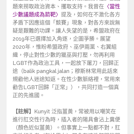
題來撈取政治資本、攫取支持。我曾在
〈當性
少數議題成為箭靶〉
提及，如何在不激化各方
矛盾下因應這個「競賽」現象，對各方來說無
疑是艱難的功課。讓人失望的是，希盟政府在
2019年已選擇加入角逐，企圖爭勝。展望
2020年，惟盼希盟政府、巫伊兩黨、右翼組
織，停止對性少數的獵巫與打壓，勿再利用
LGBT作為政治工具，一起放下屠刀，回歸正
途（balik pangkal jalan；穆斯林常用此話來
規勸他人迷途知返。在性少數脈絡裡，常用來
勸告LGBT回歸「正常」），共同打造一個真
正的先進國。
【註解】
Kunyit 泛指薑黃，常被用以嘲笑在
進行肛交性行為時，插入者的陽具會沾上糞便
（顏色近似薑黃）。但事實上一點都不對，肛