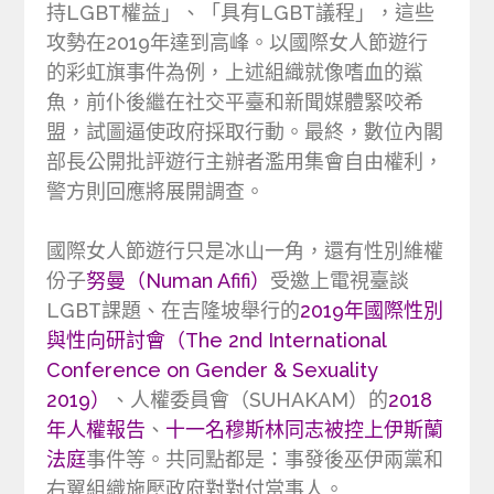
持LGBT權益」、「具有LGBT議程」，這些
攻勢在2019年達到高峰。以國際女人節遊行
的彩虹旗事件為例，上述組織就像嗜血的鯊
魚，前仆後繼在社交平臺和新聞媒體緊咬希
盟，試圖逼使政府採取行動。最終，數位內閣
部長公開批評遊行主辦者濫用集會自由權利，
警方則回應將展開調查。
國際女人節遊行只是冰山一角，還有性別維權
份子
努曼（Numan Afifi）
受邀上電視臺談
LGBT課題、在吉隆坡舉行的
2019年國際性別
與性向研討會（The 2nd International
Conference on Gender & Sexuality
2019）
、人權委員會（SUHAKAM）的
2018
年人權報告
、
十一名穆斯林同志被控上伊斯蘭
法庭
事件等。共同點都是：事發後巫伊兩黨和
右翼組織施壓政府對對付當事人。