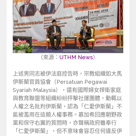
（來源：
UTHM News
）
上述男同志被伊法庭控告時，宗教組織如大馬
伊斯蘭官員協會（Persatuan Pegawai
Syariah Malaysia），還有國際婦女捍衛家庭
與教育聯盟等組織紛紛抨擊社運團體，動輒以
人權之名批判伊斯蘭，認為「仁愛伊斯蘭」不
能被濫用在這類人權事務。慕加希回應朝野政
黨和保守右翼的質問時，亦聲稱政府雖奉行
「仁愛伊斯蘭」，但不意味會容忍任何違反伊