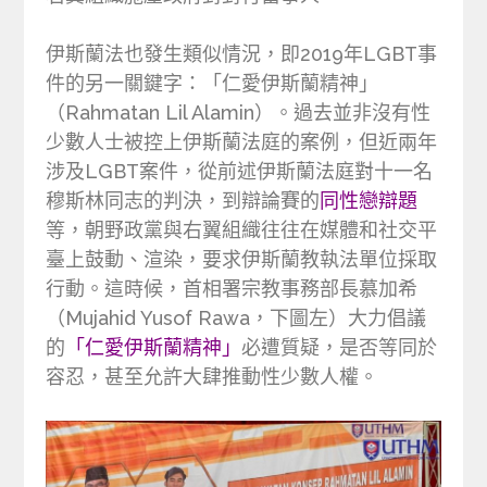
伊斯蘭法也發生類似情況，即2019年LGBT事
件的另一關鍵字：「仁愛伊斯蘭精神」
（Rahmatan Lil Alamin）。過去並非沒有性
少數人士被控上伊斯蘭法庭的案例，但近兩年
涉及LGBT案件，從前述伊斯蘭法庭對十一名
穆斯林同志的判決，到辯論賽的
同性戀辯題
等，朝野政黨與右翼組織往往在媒體和社交平
臺上鼓動、渲染，要求伊斯蘭教執法單位採取
行動。這時候，首相署宗教事務部長慕加希
（Mujahid Yusof Rawa，下圖左）大力倡議
的
「仁愛伊斯蘭精神」
必遭質疑，是否等同於
容忍，甚至允許大肆推動性少數人權。