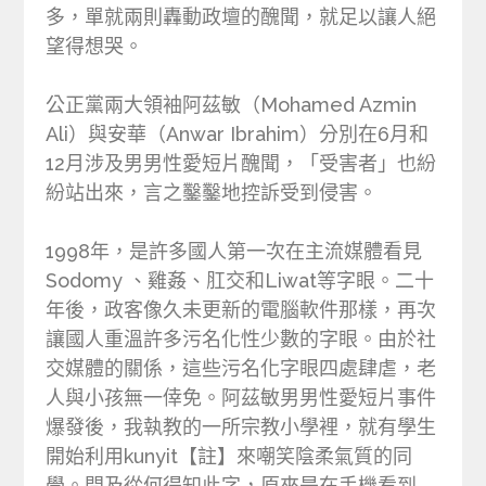
多，單就兩則轟動政壇的醜聞，就足以讓人絕
望得想哭。
公正黨兩大領袖阿茲敏（Mohamed Azmin
Ali）與安華（Anwar Ibrahim）分別在6月和
12月涉及男男性愛短片醜聞，「受害者」也紛
紛站出來，言之鑿鑿地控訴受到侵害。
1998年，是許多國人第一次在主流媒體看見
Sodomy 、雞姦、肛交和Liwat等字眼。二十
年後，政客像久未更新的電腦軟件那樣，再次
讓國人重溫許多污名化性少數的字眼。由於社
交媒體的關係，這些污名化字眼四處肆虐，老
人與小孩無一倖免。阿茲敏男男性愛短片事件
爆發後，我執教的一所宗教小學裡，就有學生
開始利用kunyit【註】來嘲笑陰柔氣質的同
學。問及從何得知此字，原來是在手機看到