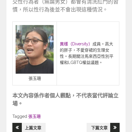
交性行為者（無論男女）都會有清洗肛門的習
慣，所以性行為後並不會出現這種情況。
異樣（Diversity）
成員。高大
的胖子，不愛穿裙的生理女
性。長期關注馬來西亞性別平
權和LGBTQ權益議題。
張玉珊
本文內容係作者個人觀點，不代表當代評論立
場。
Tagged
Tagged
張玉珊
上篇文章
下篇文章