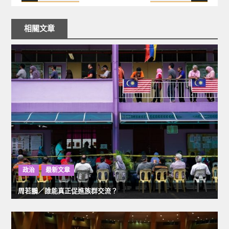
文
章
相關文章
導
覽
政治
最新文章
周若鵬／誰能真正促進族群交流？