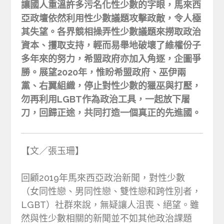
讓國人重溫許多污名化性少數的字眼，馬來西
亞政壇依然利用性少數議題攻擊政敵，令人極
其失望。各界競相操弄性少數議題來撈取政治
資本、攫取支持，輕而易舉地破壞了維權份子
多年來的努力，希盟政府亦加入角逐，企圖爭
勝。展望2020年，惟盼希盟政府、巫伊兩
黨、右翼組織，停止對性少數的獵巫與打壓，
勿再利用LGBT作為政治工具，一起放下屠
刀，回歸正途，共同打造一個真正的先進國。
【文／張玉珊】
回顧2019年馬來西亞政治新聞，對性少數
（女同性戀、男同性戀、雙性戀和跨性別者，
LGBT）社群來說，無疑讓人沮喪、絕望。雖
然與性少數相關的新聞並不如其他政治課題