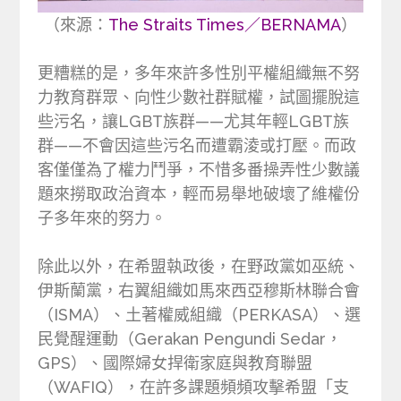
（來源：
The Straits Times／BERNAMA
）
更糟糕的是，多年來許多性別平權組織無不努
力教育群眾、向性少數社群賦權，試圖擺脫這
些污名，讓LGBT族群——尤其年輕LGBT族
群——不會因這些污名而遭霸淩或打壓。而政
客僅僅為了權力鬥爭，不惜多番操弄性少數議
題來撈取政治資本，輕而易舉地破壞了維權份
子多年來的努力。
除此以外，在希盟執政後，在野政黨如巫統、
伊斯蘭黨，右翼組織如馬來西亞穆斯林聯合會
（ISMA）、土著權威組織（PERKASA）、選
民覺醒運動（Gerakan Pengundi Sedar，
GPS）、國際婦女捍衛家庭與教育聯盟
（WAFIQ），在許多課題頻頻攻擊希盟「支