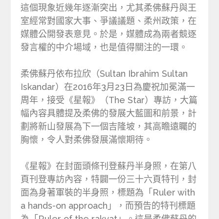
這個現象近幾年逐漸突出，尤其柔佛蘇丹與王
室經常對國家大事、爭議議題、柔州政策，在
媒體公開發表意見。於是，媒體成為兩者競逐
發言權的中介場域，也是值得關注的一環。
柔佛蘇丹依布拉欣（Sultan Ibrahim Sultan
Iskandar）在2016年3月23日為慶祝加冕滿一
周年，接受《星報》（The Star）專訪，大篇
幅內容具體提及柔佛的發展大藍圖和前景，計
劃將新山發展為下一個吉隆坡，其高瞻遠矚的
胸懷，令人對柔佛發展滿懷期待。
《星報》在封面頭條刊登蘇丹半身照，在第八
頁刊登專訪內容，特闢一份三十六頁特刊，封
面為身著軍裝的半身照，標題為「Ruler with
a hands-on approach」，而預告的特刊標題
為「Ruler of the rakyat」。這是柔佛蘇丹的