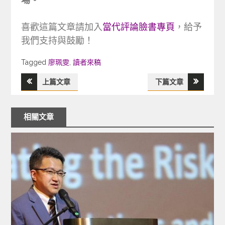
喜歡這篇文章請加入
當代評論臉書專頁
，給予
我們支持與鼓勵！
Tagged
Tagged
廖珮雯
,
讀者來稿
上篇文章
下篇文章
文
章
相關文章
導
覽