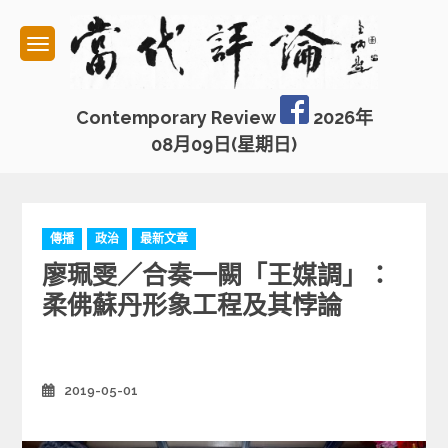
Skip
to
content
Contemporary Review
2026年
08月09日(星期日)
C
傳播
政治
最新文章
a
廖珮雯／合奏一闕「王媒調」：
t
e
柔佛蘇丹形象工程及其悖論
g
o
r
i
2019-05-01
Posted
e
on
s