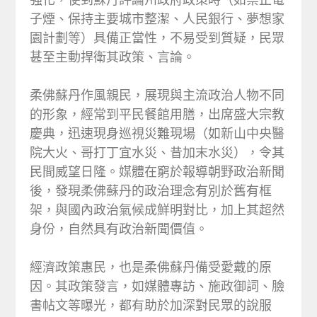
子煙、保持主要城市整潔、人民銀行、夢想家
園計劃等）具備正當性，不易受到質疑，民眾
甚至主動捍衛其政策、言論。
柔佛蘇丹作風親民，展現與主流政治人物不同
的形象，經常到平民餐館用膳，出席盛大宗教
慶典，迅速現身巡視災難現場（如新山中央醫
院大火、哥打丁宜水災、昔加末水災），令其
民間威望日隆。媒體在窮於報導朝野政治新聞
後，發現柔佛蘇丹的政治理念有別於舊有框
架，與國內政治氣候成鮮明對比，加上其超然
身份，自然具有政治新聞價值。
經濟政策惠民，也是柔佛蘇丹備受愛戴的原
因。其政策發言，如媒體專訪、施政御詞、臉
書帖文等曝光，都有助於加深對民眾的說服