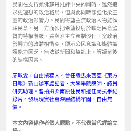
民間在支持柔佛蘇丹批評中央的同時，雖然追
求更理想的政治格局，但與此同時卻強化柔王
室的政治影響力。民間寄望主流政治人物能傾
聽民意，另一方面卻把希望投射於缺乏民意監
督的特權階級。這與君主立憲制淡化王室政治
影響力的政體相衝突，顯示公民意識和媒體識
讀能力匱乏，無法從新聞和資訊上，解讀背後
的結構因素。
廖珮雯，自由撰稿人。曾任職馬來西亞《東方
日報》新山辦事處記者、大學學院講師、議員
研究助理。曾拍攝柔南原住民和邊佳蘭抗爭紀
錄片。發現現實社會深層結構牢固，自由無
價。
本文內容係作者個人觀點，不代表當代評論立
場。