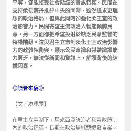
平等，卻能接受社會階級的貴族特權。民間在
支持柔佛蘇丹批評中央的同時，雖然追求更理
想的政治格局，但與此同時卻強化柔王室的政
治影響力。民間寄望主流政治人物能傾聽民
意，另一方面卻把希望投射於缺乏民意監督的
特權階級。這與君主立憲制淡化王室政治影響
力的政體相衝突，顯示公民意識和媒體識讀能
力匱乏，無法從新聞和資訊上，解讀背後的結
構因素。
◎讀者來稿◎
【文／廖珮雯】
在君主立憲制下，馬來西亞統治者和憲政體制
內的政治精英，長期在政治場域競逐發言權，