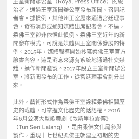
王室新聞辦公室（Royal Press Office）的統
治者，通過王室新聞辦公室發布新聞、召開記
者會。據慣例，其他州王室歷來通過宮廷理事
會，發布消息或通知媒體出席記者會。不過，
柔佛王室卻非依循此慣例。柔佛王室近年的新
聞發布模式，可說是媒體與王室關係發展的特
例。2015年，媒體報導開始抄寫柔佛王室官方
臉書內容，這是消息來源有系統地通過社交媒
體，操作新聞產製。2017年設立王室新聞辦公
室，將新聞發布的工作，從宮廷理事會劃分出
來。
此外，藝術形式作為柔佛王室詮釋柔佛相關歷
史的載體，可掌握文化歷史的話語權。2016
年6月公演大型歌舞劇《敦斯里拉囊傳》
（Tun Seri Lalang），是由柔佛文化局參與
製作，重現十七世紀柔佛王朝建立初期的史