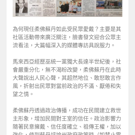
為何現任柔佛蘇丹如此受民眾愛戴？主要是其
社區活動帶來廣泛關注，臉書發文迎合公眾主
流看法，大篇幅深入的媒體專訪具說服力。
馬來西亞經歷巫統一黨獨大長達半世紀後，社
會嚴重分化，無不渴盼改變，柔佛蘇丹在此時
大聲說出人民心聲，其超然地位、敢怒敢言作
風，折射出民眾對當前政治的不滿、厭倦和失
望之情。
柔佛蘇丹透過政治傳播，成功在民間建立救世
主形象，增加民間對王室的信任。政治影響力
隨著民意擁戴、信任度確立、祖傳王權，加以
強化，使到蘇丹評論州政府政策時（如禁止電