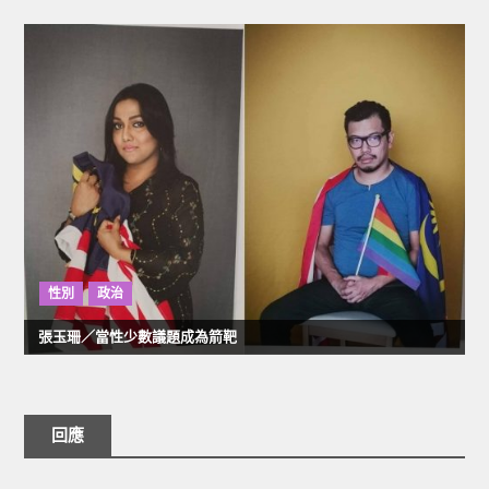
性別
政治
張玉珊／當性少數議題成為箭靶
回應